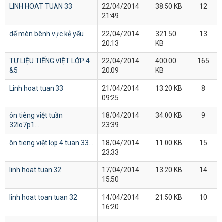
LINH HOAT TUAN 33
22/04/2014
38.50 KB
12
21:49
dế mèn bênh vực kẻ yếu
22/04/2014
321.50
13
20:13
KB
TƯ LIỆU TIẾNG VIỆT LỚP 4
22/04/2014
400.00
165
&5
20:09
KB
Linh hoat tuan 33
21/04/2014
13.20 KB
8
09:25
ôn tiêng việt tuần
18/04/2014
34.00 KB
9
32lo7p1...
23:39
ôn tieng việt lơp 4 tuan 33...
18/04/2014
11.00 KB
15
23:33
linh hoat tuan 32
17/04/2014
13.20 KB
14
15:50
linh hoat toan tuan 32
14/04/2014
21.50 KB
10
16:20