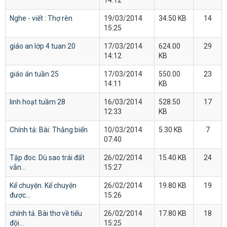
14:12
Nghe - viết : Thợ rèn
19/03/2014
34.50 KB
14
15:25
giáo an lớp 4 tuan 20
17/03/2014
624.00
29
14:12
KB
giáo án tuần 25
17/03/2014
550.00
23
14:11
KB
linh hoạt tuầm 28
16/03/2014
528.50
17
12:33
KB
Chính tả: Bài: Thắng biển
10/03/2014
5.30 KB
7
07:40
Tập đoc. Dù sao trái đất
26/02/2014
15.40 KB
24
vẫn...
15:27
Kể chuyện. Kể chuyện
26/02/2014
19.80 KB
19
được...
15:26
chính tả. Bài thơ về tiểu
26/02/2014
17.80 KB
18
đội...
15:25