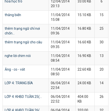
hoa học trò
12/04/2014
33.00 KB
6
20:13
thắng biển
11/04/2014
15.10 KB
15
15:08
thêm trạng ngữ chỉ nơi
11/04/2014
16.80 KB
25
chốn...
09:36
thêm trạng ngữ cho câu
11/04/2014
16.60 KB
30
09:35
nghe lời chim nói
11/04/2014
16.90 KB
13
08:54
Ăng - co - vát
11/04/2014
22.60 KB
20
08:50
LỚP 4: TRANG BÌA
06/04/2014
24.00 KB
14
22:54
LỚP 4: KHBD TUẦN 25(...
06/04/2014
404.00
26
22:52
KB
LỚP 4: KHBD TUẦN 26(...
06/04/2014
333.00
32