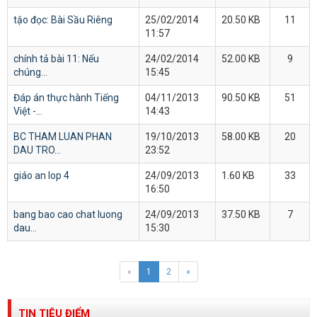
tậo đọc: Bài Sầu Riêng
25/02/2014
20.50 KB
11
11:57
chính tả bài 11: Nếu
24/02/2014
52.00 KB
9
chúng...
15:45
Đáp án thực hành Tiếng
04/11/2013
90.50 KB
51
Việt -...
14:43
BC THAM LUAN PHAN
19/10/2013
58.00 KB
20
DAU TRO...
23:52
giáo an lop 4
24/09/2013
1.60 KB
33
16:50
bang bao cao chat luong
24/09/2013
37.50 KB
7
dau...
15:30
«
1
2
»
TIN TIÊU ĐIỂM