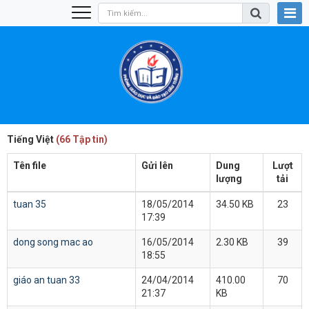
Tiếng Việt
(66 Tập tin)
Tên file
Gửi lên
Dung
Lượt
lượng
tải
tuan 35
18/05/2014
34.50 KB
23
17:39
dong song mac ao
16/05/2014
2.30 KB
39
18:55
giáo an tuan 33
24/04/2014
410.00
70
21:37
KB