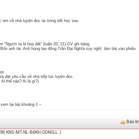
em về nhà luyện đọc lại trong tiết học sau
ểm “Người ta là hoa đất” (tuần 20, 21) GV ghi bảng
ốn anh tài, Anh hùng lao động Trần Đại Nghĩa suy nghĩ, làm bài vào phiếu
học
a đạt yêu cầu về nhà tiếp tục luyện đọc.
Ai thế nào? Ai là gì?)
xem lại bài khoảng 1 –
Báo li
28( KNS-MT-NL-BĐKH-GDNGLL..)