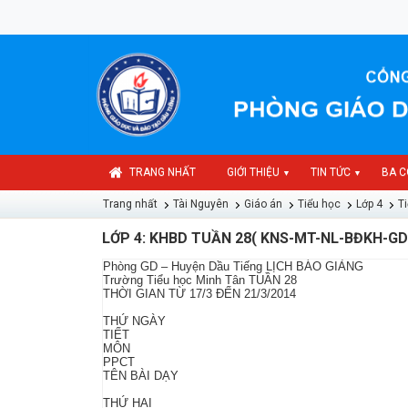
TRANG NHẤT
GIỚI THIỆU
TIN TỨC
BA C
▼
▼
Trang nhất
Tài Nguyên
Giáo án
Tiểu học
Lớp 4
Ti
LỚP 4: KHBD TUẦN 28( KNS-MT-NL-BĐKH-GD
Phòng GD – Huyện Dầu Tiếng LỊCH BÁO GIẢNG
Trường Tiểu học Minh Tân TUẦN 28
THỜI GIAN TỪ 17/3 ĐẾN 21/3/2014
THỨ NGÀY
TIẾT
MÔN
PPCT
TÊN BÀI DẠY
THỨ HAI