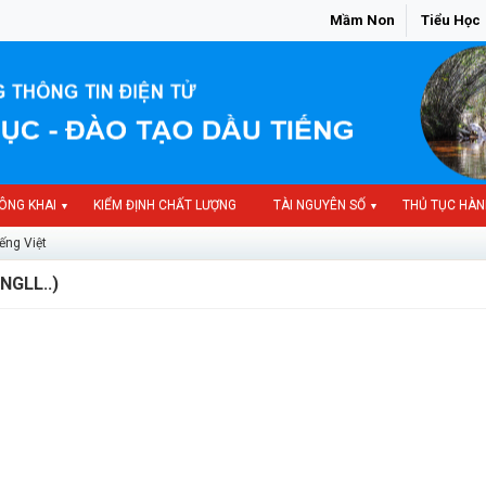
Mầm Non
Tiểu Học
ÔNG KHAI
KIỂM ĐỊNH CHẤT LƯỢNG
TÀI NGUYÊN SỐ
THỦ TỤC HÀN
▼
▼
ếng Việt
NGLL..)