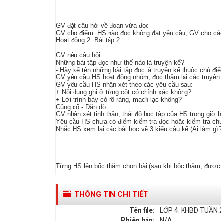
GV đặt câu hỏi về đoạn vừa đọc
GV cho điểm. HS nào đọc không đạt yêu cầu, GV cho các 
Hoạt động 2: Bài tập 2
GV nêu câu hỏi:
Những bài tập đọc như thế nào là truyện kể?
- Hãy kể tên những bài tập đọc là truyện kể thuộc chủ đi
GV yêu cầu HS hoạt động nhóm, đọc thầm lại các truyện B
GV yêu cầu HS nhận xét theo các yêu cầu sau:
+ Nội dung ghi ở từng cột có chính xác không?
+ Lời trình bày có rõ ràng, mạch lạc không?
Củng cố - Dặn dò:
GV nhận xét tinh thần, thái độ học tập của HS trong giờ 
Yêu cầu HS chưa có điểm kiểm tra đọc hoặc kiểm tra chư
Nhắc HS xem lại các bài học về 3 kiểu câu kể (Ai làm gì? 
Từng HS lên bốc thăm chọn bài (sau khi bốc thăm, được 
THÔNG TIN CHI TIẾT
Tên file:
LỚP 4: KHBD TUẦN 
Phiên bản:
N/A