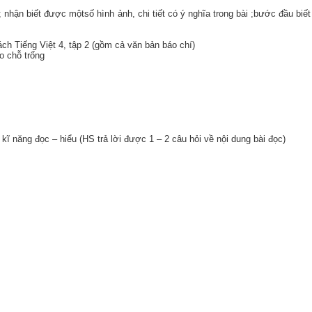
; nhận biết được mộtsố hình ảnh, chi tiết có ý nghĩa trong bài ;bước đầu biết
ách Tiếng Việt 4, tập 2 (gồm cả văn bản báo chí)
o chỗ trống
 kĩ năng đọc – hiểu (HS trả lời được 1 – 2 câu hỏi về nội dung bài đọc)