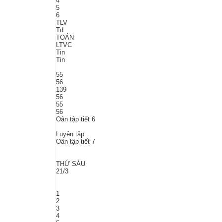
4
5
6
TLV
Td
TOÁN
LTVC
Tin
Tin
55
56
139
56
55
56
Oân tập tiết 6
Luyện tập
Oân tập tiết 7
THỨ SÁU
21/3
1
2
3
4