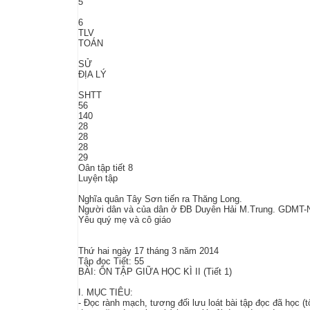
5
6
TLV
TOÁN
SỬ
ĐỊA LÝ
SHTT
56
140
28
28
28
29
Oân tập tiết 8
Luyện tập
Nghĩa quân Tây Sơn tiến ra Thăng Long.
Người dân và của dân ở ĐB Duyên Hải M.Trung. GDMT
Yêu quý mẹ và cô giáo
Thứ hai ngày 17 tháng 3 năm 2014
Tập đọc Tiết: 55
BÀI: ÔN TẬP GIỮA HỌC KÌ II (Tiết 1)
I. MỤC TIÊU:
- Đọc rành mạch, tương đối lưu loát bài tập đọc đã học (