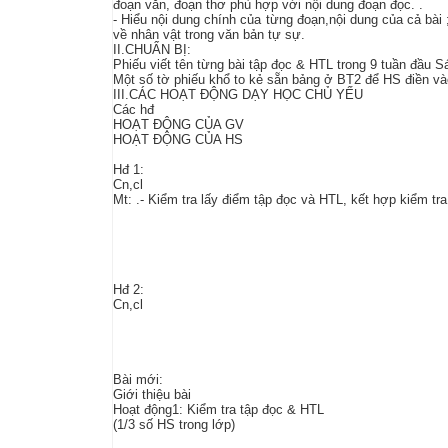
đoạn văn, đoạn thơ phù hợp với nội dung đoạn đọc. .
- Hiểu nội dung chính của từng đoạn,nội dung của cả bài 
về nhân vật trong văn bản tự sự.
II.CHUẨN BỊ:
Phiếu viết tên từng bài tập đọc & HTL trong 9 tuần đầu S
Một số tờ phiếu khổ to kẻ sẵn bảng ở BT2 để HS điền và
III.CÁC HOẠT ĐỘNG DẠY HỌC CHỦ YẾU
Các hđ
HOẠT ĐỘNG CỦA GV
HOẠT ĐỘNG CỦA HS
Hđ 1:
Cn,cl
Mt: .- Kiểm tra lấy điểm tập đọc và HTL, kết hợp kiểm tra
Hđ 2:
Cn,cl
Bài mới:
Giới thiệu bài
Hoạt động1: Kiểm tra tập đọc & HTL
(1/3 số HS trong lớp)