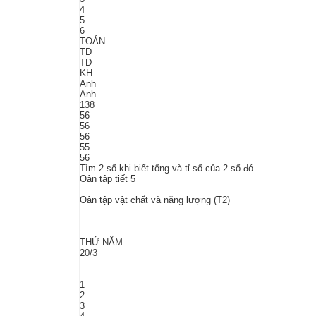
4
5
6
TOÁN
TĐ
TD
KH
Anh
Anh
138
56
56
56
55
56
Tìm 2 số khi biết tổng và tỉ số của 2 số đó.
Oân tập tiết 5
Oân tập vật chất và năng lượng (T2)
THỨ NĂM
20/3
1
2
3