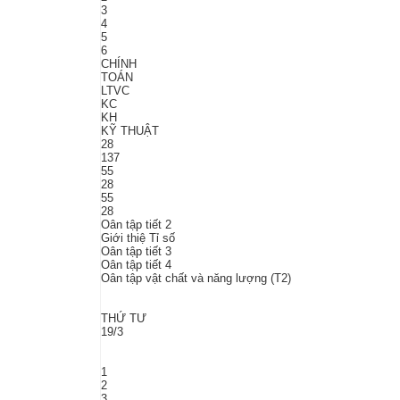
3
4
5
6
CHÍNH
TOÁN
LTVC
KC
KH
KỸ THUẬT
28
137
55
28
55
28
Oân tập tiết 2
Giới thiệ Tỉ số
Oân tập tiết 3
Oân tập tiết 4
Oân tập vật chất và năng lượng (T2)
THỨ TƯ
19/3
1
2
3