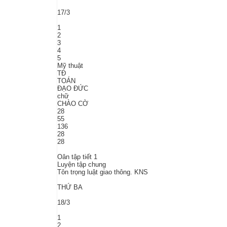
17/3
1
2
3
4
5
Mỹ thuật
TĐ
TOÁN
ĐẠO ĐỨC
chữ
CHÀO CỜ
28
55
136
28
28
Oân tập tiết 1
Luyện tập chung
Tôn trọng luật giao thông. KNS
THỨ BA
18/3
1
2