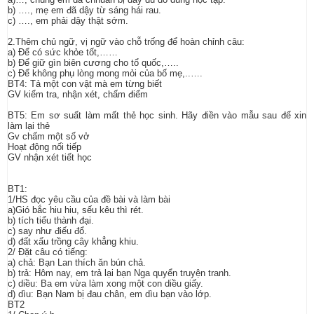
b) …., mẹ em đã dậy từ sáng hái rau.
c) …., em phải dậy thật sớm.
2.Thêm chủ ngữ, vị ngữ vào chỗ trống để hoàn chỉnh câu:
a) Để có sức khỏe tốt,……
b) Để giữ gìn biên cương cho tổ quốc,…..
c) Để không phụ lòng mong mỏi của bố mẹ,..….
BT4: Tả một con vật mà em từng biết
GV kiểm tra, nhận xét, chấm điểm
BT5: Em sơ suất làm mất thẻ học sinh. Hãy điền vào mẫu sau để xin
làm lại thẻ
Gv chấm một số vở
Hoạt động nối tiếp
GV nhận xét tiết học
BT1:
1/HS đọc yêu cầu của đề bài và làm bài
a)Gió bắc hiu hiu, sếu kêu thì rét.
b) tích tiểu thành đại.
c) say như điếu đổ.
d) đất xấu trồng cây khẳng khiu.
2/ Đặt câu có tiếng:
a) chả: Bạn Lan thích ăn bún chả.
b) trả: Hôm nay, em trả lại bạn Nga quyển truyện tranh.
c) diều: Ba em vừa làm xong một con diều giấy.
d) dìu: Bạn Nam bị đau chân, em dìu bạn vào lớp.
BT2