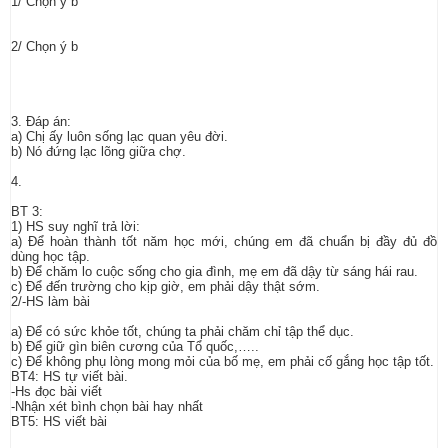
1/ Chọn ý b
2/ Chọn ý b
3. Đáp án:
a) Chị ấy luôn sống lạc quan yêu đời.
b) Nó đứng lạc lõng giữa chợ.
4.
BT 3:
1) HS suy nghĩ trả lời:
a) Để hoàn thành tốt năm học mới, chúng em đã chuẩn bị đầy đủ đồ
dùng học tập.
b) Để chăm lo cuộc sống cho gia đình, mẹ em đã dậy từ sáng hái rau.
c) Để đến trường cho kịp giờ, em phải dậy thật sớm.
2/-HS làm bài
a) Để có sức khỏe tốt, chúng ta phải chăm chỉ tập thể dục.
b) Để giữ gìn biên cương của Tổ quốc,…..
c) Để không phụ lòng mong mỏi của bố mẹ, em phải cố gắng học tập tốt.
BT4: HS tự viết bài.
-Hs đọc bài viết
-Nhận xét bình chọn bài hay nhất
BT5: HS viết bài