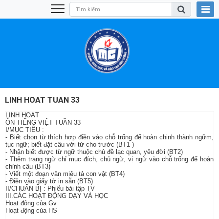
LINH HOAT TUAN 33
LINH HOẠT
ÔN TIẾNG VIỆT TUẦN 33
I/MỤC TIÊU :
- Biết chọn từ thích hợp điền vào chỗ trống để hoàn chinh thành ngữm,
tục ngữ; biết đặt câu với từ cho trước (BT1 )
- Nhận biết được từ ngữ thuộc chủ đề lạc quan, yêu đời (BT2)
- Thêm trạng ngữ chỉ mục đích, chủ ngữ, vị ngữ vào chỗ trống để hoàn
chỉnh câu (BT3)
- Viết một đoạn văn miêu tả con vật (BT4)
- Điền vào giấy tờ in sẵn (BT5)
II/CHUẨN BỊ : Phiếu bài tập TV
III.CÁC HOẠT ĐỘNG DẠY VÀ HỌC
Hoạt động của Gv
Hoạt động của HS