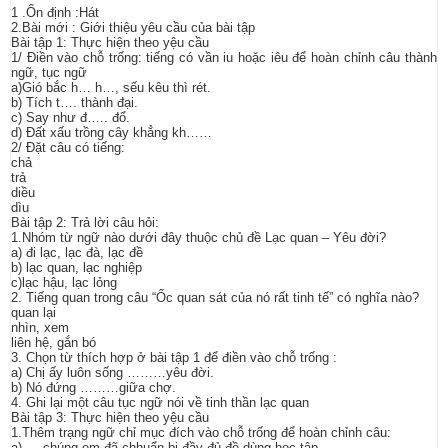
1 .Ổn định :Hát
2.Bài mới : Giới thiệu yêu cầu của bài tập
Bài tập 1: Thực hiện theo yệu cầu
1/ Điền vào chỗ trống: tiếng có vần iu hoặc iêu để hoàn chỉnh câu thành
ngữ, tục ngữ
a)Gió bắc h… h…, sếu kêu thì rét.
b) Tích t…. thành đại.
c) Say như đ….. đổ.
d) Đất xấu trồng cây khẳng kh……
2/ Đặt câu có tiếng:
chả
trả
diều
dìu
Bài tập 2: Trả lời câu hỏi:
1.Nhóm từ ngữ nào dưới đây thuộc chủ đề Lạc quan – Yêu đời?
a) đi lạc, lạc đà, lạc đề
b) lạc quan, lạc nghiệp
c)lạc hậu, lạc lỏng
2. Tiếng quan trong câu “Ốc quan sát của nó rất tinh tế” có nghĩa nào?
quan lại
nhìn, xem
liên hệ, gắn bó
3. Chọn từ thích hợp ở bài tập 1 để điền vào chỗ trống :
a) Chị ấy luôn sống ………yêu đời.
b) Nó đứng ………giữa chợ.
4. Ghi lại một câu tục ngữ nói về tinh thần lạc quan
Bài tập 3: Thực hiện theo yệu cầu
1.Thêm trạng ngữ chỉ mục đích vào chỗ trống để hoàn chỉnh câu:
a)…, chúng em đã chhuẩn bị đầy đủ đồ dùng học tập.