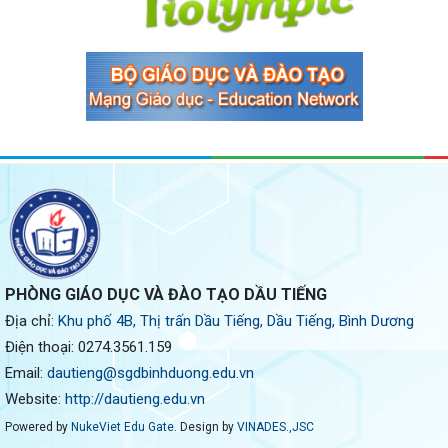
PHÒNG GIÁO DỤC VÀ ĐÀO TẠO DẦU TIẾNG
Địa chỉ:
Khu phố 4B, Thị trấn Dầu Tiếng, Dầu Tiếng, Bình Dương
Điện thoại:
0274.3561.159
Email:
dautieng@sgdbinhduong.edu.vn
Website:
http://dautieng.edu.vn
Powered by
NukeViet Edu Gate
. Design by
VINADES.,JSC