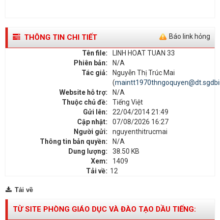
Báo link hỏng
THÔNG TIN CHI TIẾT
Tên file:
LINH HOAT TUAN 33
Phiên bản:
N/A
Tác giả:
Nguyễn Thị Trúc Mai
(
maintt1970thngoquyen@dt.sgdbi
Website hỗ trợ:
N/A
Thuộc chủ đề:
Tiếng Việt
Gửi lên:
22/04/2014 21:49
Cập nhật:
07/08/2026 16:27
Người gửi:
nguyenthitrucmai
Thông tin bản quyền:
N/A
Dung lượng:
38.50 KB
Xem:
1409
Tải về:
12
Tải về
TỪ SITE PHÒNG GIÁO DỤC VÀ ĐÀO TẠO DẦU TIẾNG: