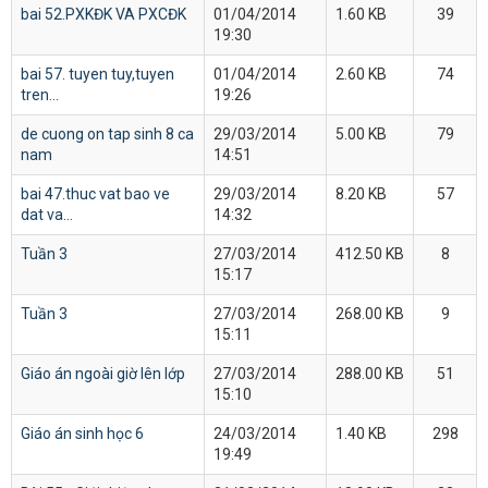
bai 52.PXKĐK VA PXCĐK
01/04/2014
1.60 KB
39
19:30
bai 57. tuyen tuy,tuyen
01/04/2014
2.60 KB
74
tren...
19:26
de cuong on tap sinh 8 ca
29/03/2014
5.00 KB
79
nam
14:51
bai 47.thuc vat bao ve
29/03/2014
8.20 KB
57
dat va...
14:32
Tuần 3
27/03/2014
412.50 KB
8
15:17
Tuần 3
27/03/2014
268.00 KB
9
15:11
Giáo án ngoài giờ lên lớp
27/03/2014
288.00 KB
51
15:10
Giáo án sinh học 6
24/03/2014
1.40 KB
298
19:49