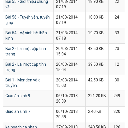
Bài 55 - Giới thiệu chung
21/03/2014
18.90 KB
22
về...
07:19
Bài 56 - Tuyến yên, tuyến
21/03/2014
18.00 KB
24
giáp
07:19
Bài 54 - Vệ sinh hệ thần
21/03/2014
19.70 KB
33
kinh
07:18
Bài 2 - Lai một cặp tính
20/03/2014
43.50 KB
23
trạng
15:04
Bài 2 - Lai một cặp tính
20/03/2014
39.50 KB
12
trạng...
15:04
Bài 1 - Menden và di
20/03/2014
42.50 KB
30
truyền...
15:03
Giáo án sinh 9
06/10/2013
221.20 KB
249
20:39
Giáo án sinh 7
06/10/2013
2.40 KB
320
20:38
ke hoach ca nhan
27/09/2013
243.50 KB
126