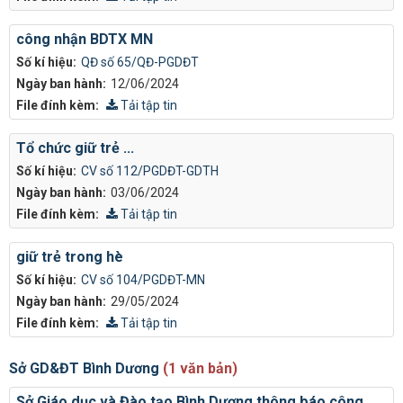
công nhận BDTX MN
Số kí hiệu:
QĐ số 65/QĐ-PGDĐT
Ngày ban hành:
12/06/2024
File đính kèm:
Tải tập tin
Tổ chức giữ trẻ ...
Số kí hiệu:
CV số 112/PGDĐT-GDTH
Ngày ban hành:
03/06/2024
File đính kèm:
Tải tập tin
giữ trẻ trong hè
Số kí hiệu:
CV số 104/PGDĐT-MN
Ngày ban hành:
29/05/2024
File đính kèm:
Tải tập tin
Sở GD&ĐT Bình Dương
(1 văn bản)
Sở Giáo dục và Đào tạo Bình Dương thông báo công