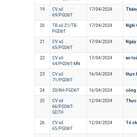
19
CV số
17/04/2024
Thán
69/PGDĐT
20
TB số 21/TB-
17/04/2024
Nghỉ 
PGDĐT
21
CV số
17/04/2024
Ngày 
65/PGDĐT
22
CV số
17/04/2024
an to
64/PGDĐT-MN
23
CV số
16/04/2024
thực 
71/PGDĐT
24
20/KH-PGDĐT
16/04/2024
công 
25
CV số
12/04/2024
Thực 
66/PGDĐT-
GDTH
26
CV số
12/04/2024
Tổ ch
65/PGDĐT