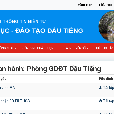
Mầm Non
Tiểu Học
ÔNG KHAI
KIỂM ĐỊNH CHẤT LƯỢNG
TÀI NGUYÊN SỐ
THỦ TỤC HÀN
▼
▼
ban hành: Phòng GDĐT Dầu Tiếng
 yếu
File đín
n sinh MN
Tải tập
 nhận BDTX THCS
Tải tập