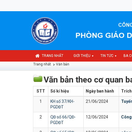
TRANG NHẤT
GIỚI THIỆU
TIN TỨC
BA C
▼
▼
Trang nhất
Văn bản
Văn bản theo cơ quan 
STT
Số kí hiệu
Ngày ban hành
Trích
1
KH số 37/KH-
21/06/2024
Tuyể
PGDĐT
2
QĐ số 66/QĐ-
12/06/2024
Công
PGDĐT