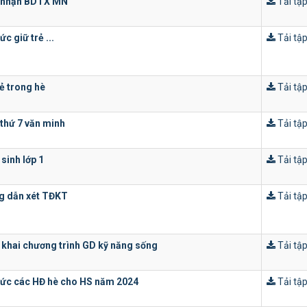
 nhận BDTX MN
Tải tập
c giữ trẻ ...
Tải tập
rẻ trong hè
Tải tập
thứ 7 văn minh
Tải tập
 sinh lớp 1
Tải tập
g dẫn xét TĐKT
Tải tập
 khai chương trình GD kỹ năng sống
Tải tập
ức các HĐ hè cho HS năm 2024
Tải tập