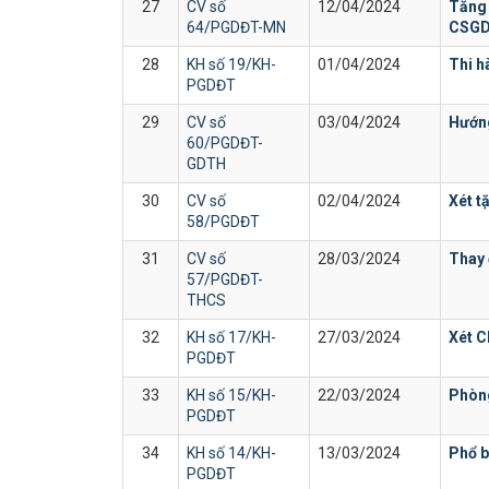
27
CV số
12/04/2024
Tăng 
64/PGDĐT-MN
CSGD 
28
KH số 19/KH-
01/04/2024
Thi h
PGDĐT
29
CV số
03/04/2024
Hướng
60/PGDĐT-
GDTH
30
CV số
02/04/2024
Xét t
58/PGDĐT
31
CV số
28/03/2024
Thay 
57/PGDĐT-
THCS
32
KH số 17/KH-
27/03/2024
Xét 
PGDĐT
33
KH số 15/KH-
22/03/2024
Phòng
PGDĐT
34
KH số 14/KH-
13/03/2024
Phổ 
PGDĐT