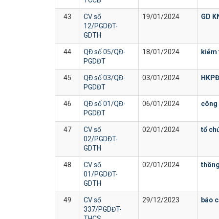
TCCB
43
CV số
19/01/2024
GD K
12/PGDĐT-
GDTH
44
QĐ số 05/QĐ-
18/01/2024
kiểm 
PGDĐT
45
QĐ số 03/QĐ-
03/01/2024
HKPĐ
PGDĐT
46
QĐ số 01/QĐ-
06/01/2024
công 
PGDĐT
47
CV số
02/01/2024
tổ ch
02/PGDĐT-
GDTH
48
CV số
02/01/2024
thông
01/PGDĐT-
GDTH
49
CV số
29/12/2023
báo 
337/PGDĐT-
THCS