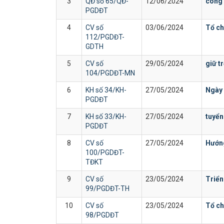
3
QĐ số 65/QĐ-
12/06/2024
công
PGDĐT
4
CV số
03/06/2024
Tổ chứ
112/PGDĐT-
GDTH
5
CV số
29/05/2024
giữ t
104/PGDĐT-MN
6
KH số 34/KH-
27/05/2024
Ngày 
PGDĐT
7
KH số 33/KH-
27/05/2024
tuyển
PGDĐT
8
CV số
27/05/2024
Hướn
100/PGDĐT-
TĐKT
9
CV số
23/05/2024
Triển
99/PGDĐT-TH
10
CV số
23/05/2024
Tổ ch
98/PGDĐT