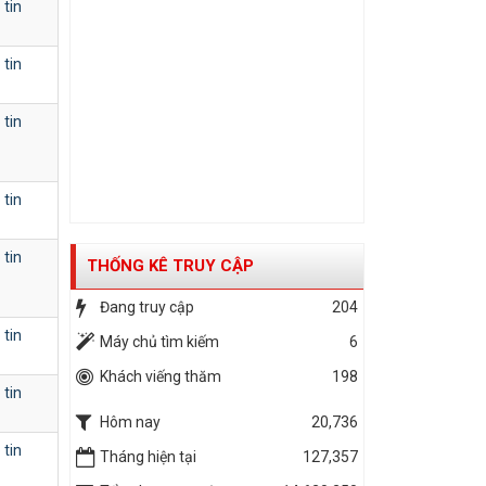
 tin
 tin
 tin
 tin
 tin
THỐNG KÊ TRUY CẬP
Đang truy cập
204
 tin
Máy chủ tìm kiếm
6
Khách viếng thăm
198
 tin
Hôm nay
20,736
 tin
Tháng hiện tại
127,357