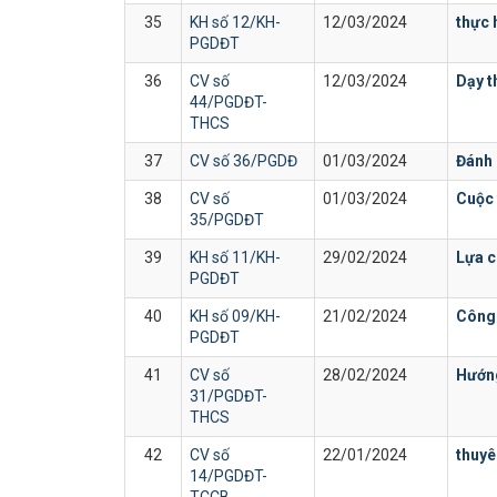
35
KH số 12/KH-
12/03/2024
thực 
PGDĐT
36
CV số
12/03/2024
Dạy t
44/PGDĐT-
THCS
37
CV số 36/PGDĐ
01/03/2024
Đánh 
38
CV số
01/03/2024
Cuộc 
35/PGDĐT
39
KH số 11/KH-
29/02/2024
Lựa 
PGDĐT
40
KH số 09/KH-
21/02/2024
Công 
PGDĐT
41
CV số
28/02/2024
Hướng
31/PGDĐT-
THCS
42
CV số
22/01/2024
thuyê
14/PGDĐT-