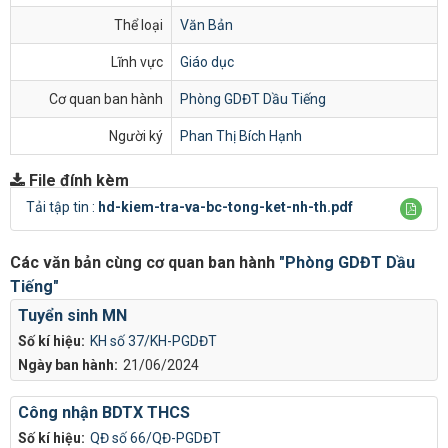
Thể loại
Văn Bản
Lĩnh vực
Giáo dục
Cơ quan ban hành
Phòng GDĐT Dầu Tiếng
Người ký
Phan Thị Bích Hạnh
File đính kèm
Tải tập tin :
hd-kiem-tra-va-bc-tong-ket-nh-th.pdf
Các văn bản cùng cơ quan ban hành
"Phòng GDĐT Dầu
Tiếng"
Tuyển sinh MN
Số kí hiệu:
KH số 37/KH-PGDĐT
Ngày ban hành:
21/06/2024
Công nhận BDTX THCS
Số kí hiệu:
QĐ số 66/QĐ-PGDĐT