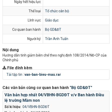
Ngày hết hiệu lực
Thể loại
Tổ chức cán bộ
Lĩnh vực
Giáo dục
Cơ quan ban hành
Bộ GD&ĐT
Người ký
Trần Anh Tuấn
Nội dung
Hướng dẫn tinh giảm biên chế theo nghị định 108/2014/NĐ-CP của
Chính phủ
File đính kèm
Tải tập tin :
van-ban-bieu-mau.rar
Các văn bản cùng cơ quan ban hành
"Bộ GD&ĐT"
Văn bản hợp nhất 04/VBHN-BGDĐT v/v Ban hành Điều
lệ trường Mầm non
Số kí hiệu:
04/VBHN-BGDĐT