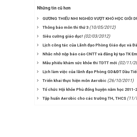
Những tin cũ hơn
GƯƠNG THIẾU NHI NGHÈO VƯỢT KHÓ HỌC GIỎI 
(10/05/2012)
Thông báo môn thi thứ 3
(02/03/2012)
Siêu cường giáo dục!
Lịch công tác của Lãnh đạo Phòng Giáo dục và Đà
Nhắc nhở nộp báo cáo CNTT và đăng ký tạo TK Em
(02/11/2
Mẫu phiếu khám sức khỏe thi TDTT mới
Lịch làm việc của lãnh đạo Phòng GD&ĐT Dầu Tiế
(26/10/2011)
Triển khai thực hiện môn Aerobic
Tổ chức Hội khỏe Phù đổng huyện năm học 2011-
(11/
Tập huấn Aerobic cho các trường TH, THCS