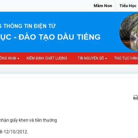
Mầm Non
Tiểu Học
ÔNG KHAI
KIỂM ĐỊNH CHẤT LƯỢNG
TÀI NGUYÊN SỐ
THỦ TỤC HÀN
▼
▼
nhận giấy khen và tiền thưởng
08-12/10/2012.