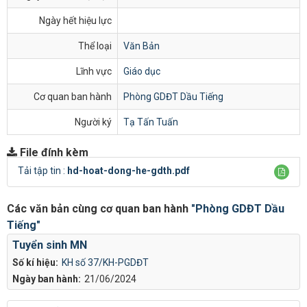
Ngày hết hiệu lực
Thể loại
Văn Bản
Lĩnh vực
Giáo dục
Cơ quan ban hành
Phòng GDĐT Dầu Tiếng
Người ký
Tạ Tấn Tuấn
File đính kèm
Tải tập tin :
hd-hoat-dong-he-gdth.pdf
Các văn bản cùng cơ quan ban hành
"Phòng GDĐT Dầu
Tiếng"
Tuyển sinh MN
Số kí hiệu:
KH số 37/KH-PGDĐT
Ngày ban hành:
21/06/2024