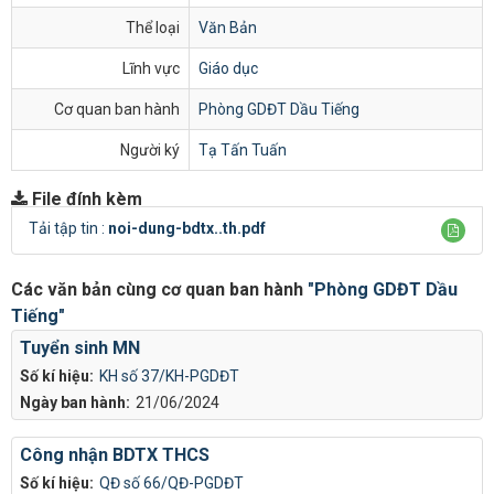
Thể loại
Văn Bản
Lĩnh vực
Giáo dục
Cơ quan ban hành
Phòng GDĐT Dầu Tiếng
Người ký
Tạ Tấn Tuấn
File đính kèm
Tải tập tin :
noi-dung-bdtx..th.pdf
Các văn bản cùng cơ quan ban hành
"Phòng GDĐT Dầu
Tiếng"
Tuyển sinh MN
Số kí hiệu:
KH số 37/KH-PGDĐT
Ngày ban hành:
21/06/2024
Công nhận BDTX THCS
Số kí hiệu:
QĐ số 66/QĐ-PGDĐT