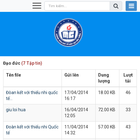
Đạo đức
(7 Tập tin)
Tên file
Gửi lên
Dung
Lượt
lượng
tải
Đòan kết với thiếu nhi quốc
17/04/2014
18.00 KB
46
tế...
16:17
giu loi hua
16/04/2014
72.00 KB
33
12:05
Đoàn kết với thiếu nhi Quốc
11/04/2014
57.00 KB
43
tế
14:32