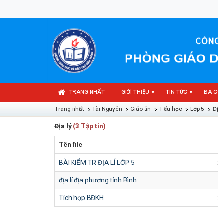
TRANG NHẤT
GIỚI THIỆU
TIN TỨC
BA C
▼
▼
Trang nhất
Tài Nguyên
Giáo án
Tiểu học
Lớp 5
Đị
Địa lý
(3 Tập tin)
Tên file
BÀI KIỂM TR ĐỊA LÍ LỚP 5
địa lí địa phương tỉnh Bình...
Tích hợp BĐKH