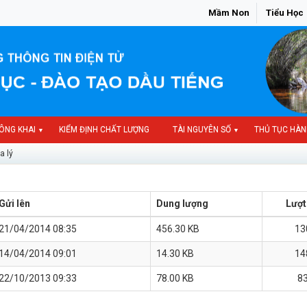
Mầm Non
Tiểu Học
ÔNG KHAI
KIỂM ĐỊNH CHẤT LƯỢNG
TÀI NGUYÊN SỐ
THỦ TỤC HÀN
▼
▼
a lý
Gửi lên
Dung lượng
Lượt 
21/04/2014 08:35
456.30 KB
13
14/04/2014 09:01
14.30 KB
14
22/10/2013 09:33
78.00 KB
8