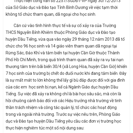
Thực hiện công văn số 2257/SGDĐT-VP ngày 30/12/2013
của Sở Giáo dục và Đào tạo Tỉnh Bình Dương về việc tạm thời
không tổ chức tham quan, dã ngoại cho học sinh.
Căn cứ vào tình hình thực tế và sự cố xảy ra của Trường
THCS Nguyễn Bỉnh Khiêm thuộc Phòng Giáo dục và Đào tạo
huyện Dầu Tiếng, vừa qua vào ngày 29 tháng 12 năm 2013 đã tổ
chức cho 96 học sinh và 14 giáo viên tham quan dã ngoại tại
Rừng Sác, Đảo Khỉ và tắm biển tại huyện Cần Giờ thuộc Thành
Phố Hồ Chí Minh, trong quá trình tham quan đã xảy ra vụ tai nạn
thương tâm trên bãi biển 30/4 (xã Long Hòa, huyện Cần Giờ) khiến
7 học sinh của trường bị chết do đuối nước khi đang tắm biển. Đây
là sự mất mát to lớn không thể lấy gì bù đắp được đối với gia đình
của các em học sinh bị nạn, kể cả Ngành Giáo dục huyện Dầu
Tiếng. Sự việc đã xảy ra không chỉ là bài học sâu sắc, mà còn là
hồi chuông cảnh báo đối với các Hiệu trưởng nhà trường về tinh
thần trách nhiệm và công tác quản lý, tổ chức các hoạt động
trong và ngoài nhà trường. Trước sự việc nêu trên, Phòng Giáo
dục và Đào tạo huyện Dầu Tiếng yêu cầu các đơn vị trường học
thực hiện nghiêm túc một số nội dung sau: