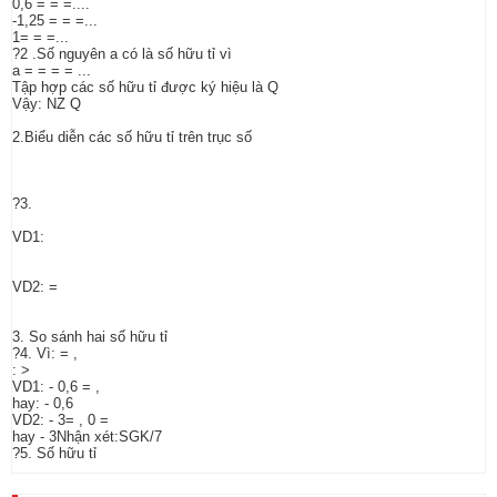
0,6 = = =....
-1,25 = = =...
1= = =...
?2 .Số nguyên a có là số hữu tỉ vì
a = = = = ...
Tập hợp các số hữu tỉ được ký hiệu là Q
Vậy: NZ Q
2.Biểu diễn các số hữu tỉ trên trục số
?3.
VD1:
VD2: =
3. So sánh hai số hữu tỉ
?4. Vì: = ,
: >
VD1: - 0,6 = ,
hay: - 0,6
VD2: - 3= , 0 =
hay - 3Nhận xét:SGK/7
?5. Số hữu tỉ