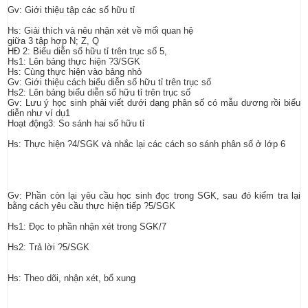
Gv: Giới thiệu tập các số hữu tỉ
Hs: Giải thích và nêu nhận xét về mối quan hệ
giữa 3 tập hợp N; Z, Q
HĐ 2: Biểu diễn số hữu tỉ trên trục số 5,
Hs1: Lên bảng thực hiện ?3/SGK
Hs: Cùng thực hiện vào bảng nhỏ
Gv: Giới thiệu cách biểu diễn số hữu tỉ trên trục số
Hs2: Lên bảng biểu diễn số hữu tỉ trên trục số
Gv: Lưu ý học sinh phải viết dưới dạng phân số có mẫu dương rồi biểu
diễn như ví dụ1
Hoạt động3: So sánh hai số hữu tỉ
Hs: Thực hiện ?4/SGK và nhắc lại các cách so sánh phân số ở lớp 6
Gv: Phần còn lại yêu cầu học sinh đọc trong SGK, sau đó kiểm tra lại
bằng cách yêu cầu thực hiện tiếp ?5/SGK
Hs1: Đọc to phần nhận xét trong SGK/7
Hs2: Trả lời ?5/SGK
Hs: Theo dõi, nhận xét, bổ xung