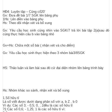
HĐ4: Luyện tập – Củng cố20’
Gv: Đưa đề bài 1/7 SGK lên bảng phụ
1Hs: Lên điền vào bảng phụ
Hs: Theo dõi nhận xét và bổ xung
Gv: Yêu cầu học sinh cùng nhìn vào SGK/7 trả lời bài tập 2(a)sau đó
cùng thực hiện câu b vào bảng nhỏ
Gv+Hs: Chữa một số bài ( nhận xét và cho điểm)
Gv: Yêu cầu học sinh thực hiện theo 3 nhóm bài3/8SGK
HS: Thảo luận và làm bài sau đó cử đại diện nhóm lên bảng trình bày
Hs: Nhóm khác so sánh, nhận xét và bổ xung
1.Số hữu tỉ
Là số viết được dưới dạng phân số với a, b Z , b 0
Ví dụ: Các số 3; - 0,5; 0, ; 2đều là các số hữu tỉ
?1:Các số 0,6; - 1,25; 1 là các số hữu tỉ vì: