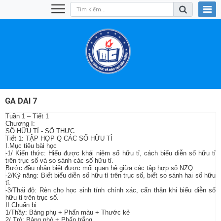
GA DAI 7
Tuần 1 – Tiết 1
Chương I:
SỐ HỮU TỈ - SỐ THỰC
Tiết 1: TẬP HỢP Q CÁC SỐ HỮU TỈ
I.Mục tiêu bài học
-1/ Kiến thức: Hiểu được khái niệm số hữu tỉ, cách biểu diễn số hữu tỉ
trên trục số và so sánh các số hữu tỉ.
Bước đầu nhận biết được mối quan hệ giữa các tập hợp số NZQ
-2/Kỹ năng: Biết biểu diễn số hữu tỉ trên trục số, biết so sánh hai số hữu
tỉ.
-3/Thái độ: Rèn cho học sinh tính chính xác, cẩn thận khi biểu diễn số
hữu tỉ trên trục số.
II.Chuẩn bị
1/Thầy: Bảng phụ + Phấn màu + Thước kẻ
2/ Trò: Bảng nhỏ + Phấn trắng