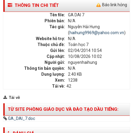
Báo link hỏng
THÔNG TIN CHI TIẾT
Tên file:
GA DAI 7
Phiên bản:
N/A
Tác giả:
Nguyễn Hải Hưng
(
haihung9969@yahoo.com.vn
)
Website hỗ trợ:
N/A
Thuộc chủ đề:
Toán học 7
Gửi lên:
02/04/2014 10:54
Cập nhật:
10/08/2026 10:02
Người gửi:
nguyenhaihung
Thông tin bản quyền:
N/A
Dung lượng:
2.40 KB
Xem:
1238
Tải về:
42
Tải về
TỪ SITE PHÒNG GIÁO DỤC VÀ ĐÀO TẠO DẦU TIẾNG:
GA_DAI_7.doc