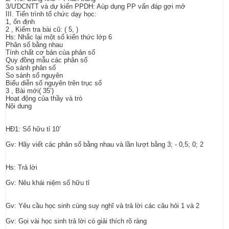
3/ƯDCNTT và dự kiến PPDH: Aùp dụng PP vấn đáp gợi mở
III. Tiến trình tổ chức dạy học:
1, ổn định
2 , Kiểm tra bài cũ: ( 5, )
Hs: Nhắc lại một số kiến thức lớp 6
Phân số bằng nhau
Tính chất cơ bản của phân số
Quy đồng mẫu các phân số
So sánh phân số
So sánh số nguyên
Biểu diễn số nguyên trên trục số
3 , Bài mới( 35’)
Hoạt động của thầy và trò
Nội dung
HĐ1: Số hữu tỉ 10’
Gv: Hãy viết các phân số bằng nhau và lần lượt bằng 3; - 0,5; 0; 2
Hs: Trả lời
Gv: Nêu khái niệm số hữu tỉ
Gv: Yêu cầu học sinh cùng suy nghĩ và trả lời các câu hỏi 1 và 2
Gv: Gọi vài học sinh trả lời có giải thích rõ ràng