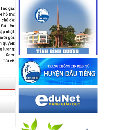
Tác giả:
e hỗ trợ:
 chủ đề:
Gửi lên:
ập nhật:
ười gửi:
n quyền:
g lượng:
Xem:
Tải về: