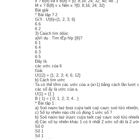
x ? B(8) và x B(8) = {0; 8;16; 24; 32; 40; 48...}
M x ? B(8) v x Nên x ?{0; 8;16; 24; 32}
Bài giải
* Bài tập ? 2
Gi?i : Ư(6)={1; 2; 3; 6}
6 6
6 2
3) Caùch tìm öôùc:
a)Ví dụ : Tìm tËp hîp ¦(6)?
6 1
6 4
6 3
6 5
Đây là
các ước của 6
Giải:
Ư(12) = {1; 2; 3; 4; 6; 12}
b) Cách tìm ước
Ta có thể tỡm các ước của a (a>1) bằng cách lần lượt c
các số ấy là ước của a.
Ư(1) = {1 }
B ( 1) = { 0; 1; 2; 3; 4…}
* Bài tập 1 :
a) Soỏ naứo laứ boọi cuỷa taỏt caỷ caực soỏ tửù nhieõ
c) Số tự nhiên nào chỉ có đúng 1 ước số ?
b) Soỏ naứo laứ ửụực cuỷa taỏt caỷ caực soỏ tửù nhieõ
d) Các số tự nhiên khác 1 có ít nhất 2 ước số đó là 2 ư
Số 0
Số 1
Số 1