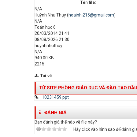
Tên file:
N/A
Huỳnh Nhu Thụy (
hoainhi215@gmail.com
)
N/A
Toán học 6
20/03/2014 21:41
08/08/2026 21:30
huynhnhuthuy
N/A
940.00 KB
2215
Tải về
TỪ SITE PHÒNG GIÁO DỤC VÀ ĐÀO TẠO DẦU
_10231459.ppt
ĐÁNH GIÁ
Bạn đánh giá thế nào về file này?
Hãy click vào hình sao để đánh giá