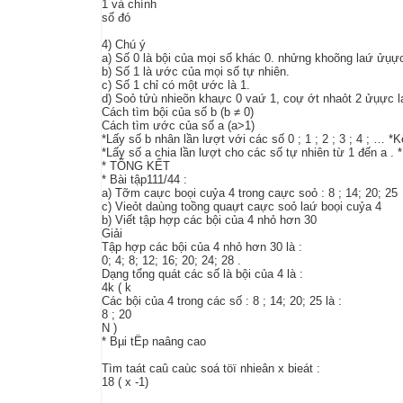
1 và chính
số đó
4) Chú ý
a) Số 0 là bội của mọi số khác 0. nhửng khoõng laứ ửụự
b) Số 1 là ước của mọi số tự nhiên.
c) Số 1 chỉ có một ước là 1.
d) Soỏ tửù nhieõn khaực 0 vaứ 1, coự ớt nhaỏt 2 ửụực 
Cách tìm bội của số b (b ≠ 0)
Cách tìm ước của số a (a>1)
*Lấy số b nhân lần lượt với các số 0 ; 1 ; 2 ; 3 ; 4 ; … *
*Lấy số a chia lần lượt cho các số tự nhiên từ 1 đến a . 
* TỔNG KẾT
* Bài tập111/44 :
a) Tỡm caực boọi cuỷa 4 trong caực soỏ : 8 ; 14; 20; 25
c) Vieỏt daùng toồng quaựt caực soỏ laứ boọi cuỷa 4
b) Viết tập hợp các bội của 4 nhỏ hơn 30
Giải
Tập hợp các bội của 4 nhỏ hơn 30 là :
0; 4; 8; 12; 16; 20; 24; 28 .
Dạng tổng quát các số là bội của 4 là :
4k ( k
Các bội của 4 trong các số : 8 ; 14; 20; 25 là :
8 ; 20
N )
* Bµi tËp naâng cao
Tìm taát caû caùc soá töï nhieân x bieát :
18 ( x -1)