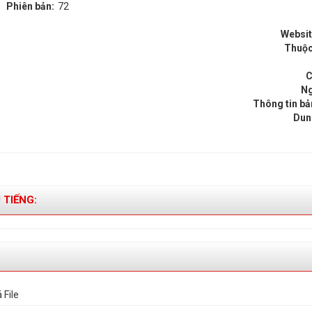
Phiên bản:
72
Websit
Thuộc
C
Ng
Thông tin bả
Dun
 TIẾNG:
 File