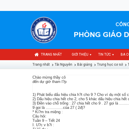
TRANG NHẤT
GIỚI THIỆU
TIN TỨC
BA C
▼
▼
Trang nhất
Tài Nguyên
Bài giảng
Trung học cơ sở
Chào mừng thầy cô
đến dự giờ tham l?p
1) Phát biểu dấu hiệu chia h?t cho 9 ? Cho ví dụ một số c
2) Dấu hiệu chia hết cho 2, cho 5 khác dấu hiệu chia hết 
3) Điền vào chỗ trống : 27 chia hết cho 9 . 27 gọi là .........
9 gọi là ...............của 27 ( 2đ)?
* Ki?m tra miệng :
Câu hỏi:
Tuần 9 – Tiết 24
I. U?c v b?i :