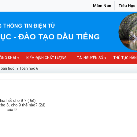
Mầm Non
Tiểu Học
ÔNG KHAI
KIỂM ĐỊNH CHẤT LƯỢNG
TÀI NGUYÊN SỐ
THỦ TỤC HÀN
▼
▼
Toán học
Toán học 6
hia hết cho 9 ? ( 6đ)
cho 3, cho 9 thế nào? (2đ)
.....của 9 .