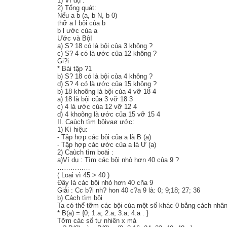
1) Ví dụ :
2) Tổng quát:
Nếu a b (a, b N, b 0)
thỡ a l bội của b
b l ước của a
Ước và BộI
a) S? 18 có là bội của 3 không ?
c) S? 4 có là ước của 12 không ?
Gi?i
* Bài tập ?1
b) S? 18 có là bội của 4 không ?
d) S? 4 có là ước của 15 không ?
b) 18 khoõng là bội của 4 vỡ 18 4
a) 18 là bội của 3 vỡ 18 3
c) 4 là ước của 12 vỡ 12 4
d) 4 khoõng là ước của 15 vỡ 15 4
II. Caùch tìm bộivaø ước:
1) Kí hiệu:
- Tập hợp các bội của a là B (a)
- Tập hợp các ước của a là Ư (a)
2) Caùch tìm boäi :
a)Ví dụ : Tìm các bội nhỏ hơn 40 của 9 ?
……………
( Loại vì 45 > 40 )
Đây là các bội nhỏ hơn 40 cña 9
Giải : Cc b?i nh? hon 40 c?a 9 là: 0; 9;18; 27; 36
b) Cách tìm bội
Ta có thể tỡm các bội của một số khác 0 bằng cách nhân s
* B(a) = {0; 1.a; 2.a; 3.a; 4.a . }
Tỡm các số tự nhiên x mà