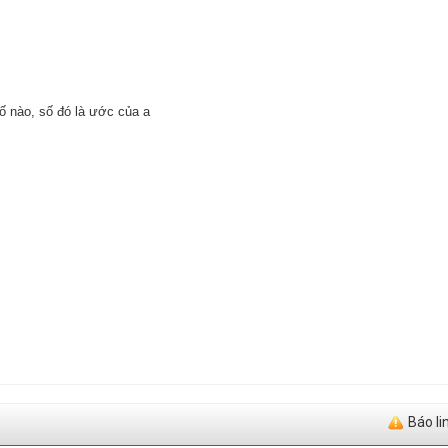
số nào, số đó là ước của a
Báo li