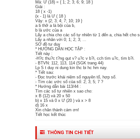
Mà: Ư (18) = { 1; 2; 3; 6; 9; 18 }
Giải :
18 ( x -1)
(x - 1) là Ư ( 18 )
Vậy: x {2; 3; 4; 7; 10; 19 }
a b thỡ a là bội của b,
b là ước của a
Lấy a chia cho các số tự nhiên từ 1 đến a, chia hết cho 
Lấy a nhân với 0; 1; 2; 3; ...
SƠ đồ tư duy
* HƯỚNG DẪN HỌC TẬP :
Tiết này :
-H?c thu?c t?ng qut v? u?c v b?i, cch tìm u?c, tìm b?i.
- BTVN: 112, 113, 114 (SGK trang 44)
Lp S t duy ni dung kin thc bi hc hm nay.
* Tiết sau:
- Đọc trước khái niệm số nguyên tố, hợp số.
- Tìm các ước số của số: 2; 3; 5; 7 ?
* Hướng dẫn bài 113/44 :
Tìm các số tự nhiên x sao cho:
x B (12) và 20 x 50
b) x 15 và 0 x Ư (20 ) và x > 8
d) 16 x
Xin chân thành cám ơn!
Tiết học kết thúc
THÔNG TIN CHI TIẾT