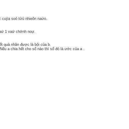
c cuỷa soỏ tửù nhieõn naứo.
laứ 1 vaứ chớnh noự.
Kết quả nhân được là bội của b.
*Nếu a chia hết cho số nào thì số đó là ước của a .