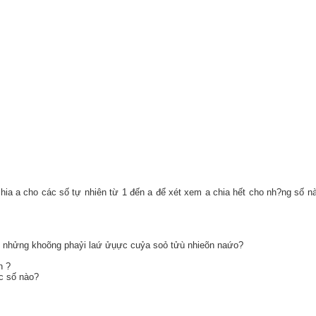
hia a cho các số tự nhiên từ 1 đến a để xét xem a chia hết cho nh?ng số nà
n, nhửng khoõng phaỷi laứ ửụực cuỷa soỏ tửù nhieõn naứo?
n ?
ớc số nào?