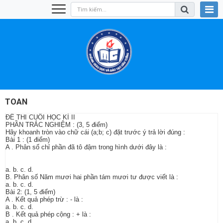
TOAN
ĐỀ THI CUỐI HỌC KÌ II
PHẦN TRẮC NGHIỆM : (3, 5 điểm)
Hãy khoanh tròn vào chữ cái (a;b; c) đặt trước ý trả lời đúng :
Bài 1 : (1 điểm)
A . Phân số chỉ phần đã tô đậm trong hình dưới đây là :
a. b. c. d.
B. Phân số Năm mươi hai phần tám mươi tư được viết là :
a. b. c. d.
Bài 2: (1, 5 điểm)
A . Kết quả phép trừ : - là :
a. b. c. d.
B . Kết quả phép cộng : + là :
a. b. c. d.