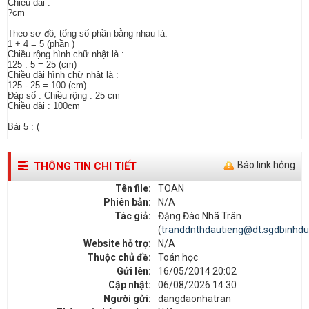
Chiều dài :
?cm
Theo sơ đồ, tổng số phần bằng nhau là:
1 + 4 = 5 (phần )
Chiều rộng hình chữ nhật là :
125 : 5 = 25 (cm)
Chiều dài hình chữ nhật là :
125 - 25 = 100 (cm)
Đáp số : Chiều rộng : 25 cm
Chiều dài : 100cm
Bài 5 : (
Báo link hỏng
THÔNG TIN CHI TIẾT
Tên file:
TOAN
Phiên bản:
N/A
Tác giả:
Đặng Đào Nhã Trân
(
tranddnthdautieng@dt.sgdbinhdu
Website hỗ trợ:
N/A
Thuộc chủ đề:
Toán học
Gửi lên:
16/05/2014 20:02
Cập nhật:
06/08/2026 14:30
Người gửi:
dangdaonhatran