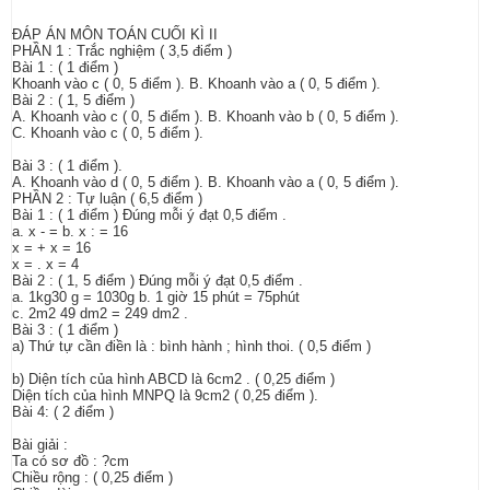
ĐÁP ÁN MÔN TOÁN CUỐI KÌ II
PHẦN 1 : Trắc nghiệm ( 3,5 điểm )
Bài 1 : ( 1 điểm )
Khoanh vào c ( 0, 5 điểm ). B. Khoanh vào a ( 0, 5 điểm ).
Bài 2 : ( 1, 5 điểm )
A. Khoanh vào c ( 0, 5 điểm ). B. Khoanh vào b ( 0, 5 điểm ).
C. Khoanh vào c ( 0, 5 điểm ).
Bài 3 : ( 1 điểm ).
A. Khoanh vào d ( 0, 5 điểm ). B. Khoanh vào a ( 0, 5 điểm ).
PHẦN 2 : Tự luận ( 6,5 điểm )
Bài 1 : ( 1 điểm ) Đúng mỗi ý đạt 0,5 điểm .
a. x - = b. x : = 16
x = + x = 16
x = . x = 4
Bài 2 : ( 1, 5 điểm ) Đúng mỗi ý đạt 0,5 điểm .
a. 1kg30 g = 1030g b. 1 giờ 15 phút = 75phút
c. 2m2 49 dm2 = 249 dm2 .
Bài 3 : ( 1 điểm )
a) Thứ tự cần điền là : bình hành ; hình thoi. ( 0,5 điểm )
b) Diện tích của hình ABCD là 6cm2 . ( 0,25 điểm )
Diện tích của hình MNPQ là 9cm2 ( 0,25 điểm ).
Bài 4: ( 2 điểm )
Bài giải :
Ta có sơ đồ : ?cm
Chiều rộng : ( 0,25 điểm )