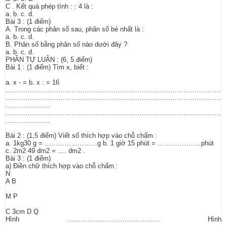
C . Kết quả phép tính : : 4 là :
a. b. c. d.
Bài 3 : (1 điểm)
A. Trong các phân số sau, phân số bé nhất là :
a. b. c. d.
B. Phân số bằng phân số nào dưới đây ?
a. b. c. d.
PHẦN TỰ LUẬN : (6, 5 điểm)
Bài 1 : (1 điểm) Tìm x, biết :
a. x - = b. x : = 16
…………………………………………………………………………………………
…………………………………………………………………………………………
………............
…………………………………………………………………………………………
………............
Bài 2 : (1,5 điểm) Viết số thích hợp vào chỗ chấm :
a. 1kg30 g = ……………………g b. 1 giờ 15 phút = ………………..phút
c. 2m2 49 dm2 = …. dm2 .
Bài 3 : (1 điểm)
a) Điền chữ thích hợp vào chỗ chấm :
N
A B
M P
C 3cm D Q
Hình …………………………………… Hình
……………………………………