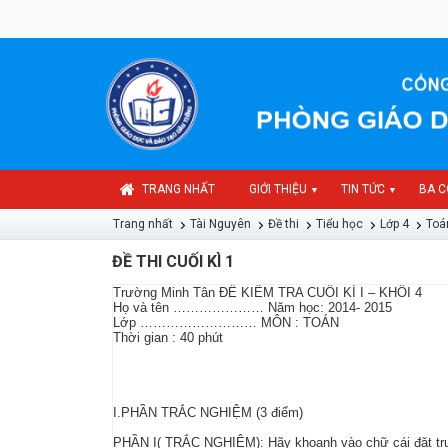
TRANG NHẤT
GIỚI THIỆU
TIN TỨC
BA C
▼
▼
Trang nhất
Tài Nguyên
Đề thi
Tiểu học
Lớp 4
Toá
ĐỀ THI CUỐI KÌ 1
Trường Minh Tân ĐỀ KIỂM TRA CUỐI KÌ I – KHỐI 4
Họ và tên ………………… Năm học: 2014- 2015
Lớp ……………………… MÔN : TOÁN
Thời gian : 40 phút
I.PHẦN TRẮC NGHIỆM (3 điểm)
PHẦN I( TRẮC NGHIỆM): Hãy khoanh vào chữ cái đặt trướ