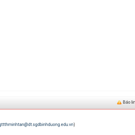
Báo li
gttthminhtan@dt.sgdbinhduong.edu.vn
)