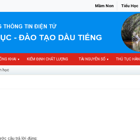
Mầm Non
Tiểu Học
ÔNG KHAI
KIỂM ĐỊNH CHẤT LƯỢNG
TÀI NGUYÊN SỐ
THỦ TỤC HÀN
▼
▼
n học
c câu trả lời đúng: