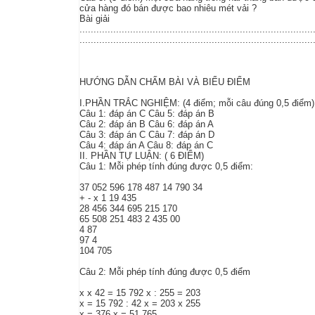
cửa hàng đó bán được bao nhiêu mét vải ?
Bài giải
...................................................................................
...................................................................................
HƯỚNG DẪN CHẤM BÀI VÀ BIỂU ĐIỂM
I.PHẦN TRẮC NGHIỆM: (4 điểm; mỗi câu đúng 0,5 điểm)
Câu 1: đáp án C Câu 5: đáp án B
Câu 2: đáp án B Câu 6: đáp án A
Câu 3: đáp án C Câu 7: đáp án D
Câu 4: đáp án A Câu 8: đáp án C
II. PHẦN TỰ LUẬN: ( 6 ĐIỂM)
Câu 1: Mỗi phép tính đúng được 0,5 điểm:
37 052 596 178 487 14 790 34
+ - x 1 19 435
28 456 344 695 215 170
65 508 251 483 2 435 00
4 87
97 4
104 705
Câu 2: Mỗi phép tính đúng được 0,5 điểm
x x 42 = 15 792 x : 255 = 203
x = 15 792 : 42 x = 203 x 255
x = 376 x = 51 765