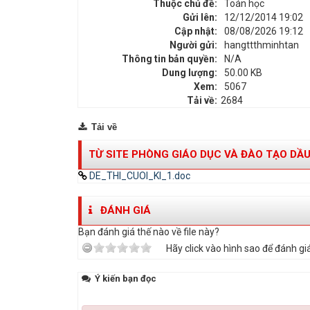
Thuộc chủ đề:
Toán học
Gửi lên:
12/12/2014 19:02
Cập nhật:
08/08/2026 19:12
Người gửi:
hangttthminhtan
Thông tin bản quyền:
N/A
Dung lượng:
50.00 KB
Xem:
5067
Tải về:
2684
Tải về
TỪ SITE PHÒNG GIÁO DỤC VÀ ĐÀO TẠO DẦU
DE_THI_CUOI_KI_1.doc
ĐÁNH GIÁ
Bạn đánh giá thế nào về file này?
Hãy click vào hình sao để đánh giá
Ý kiến bạn đọc