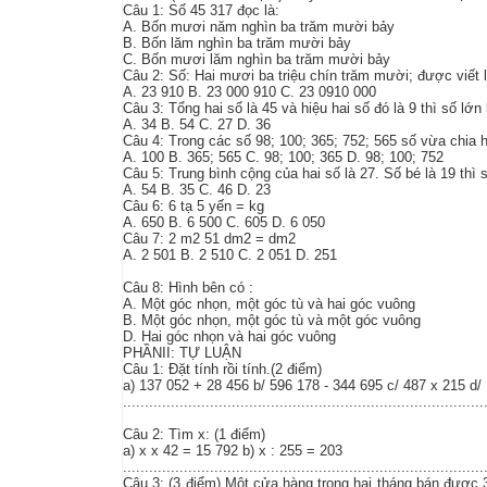
Câu 1: Số 45 317 đọc là:
A. Bốn mươi năm nghìn ba trăm mười bảy
B. Bốn lăm nghìn ba trăm mười bảy
C. Bốn mươi lăm nghìn ba trăm mười bảy
Câu 2: Số: Hai mươi ba triệu chín trăm mười; được viết l
A. 23 910 B. 23 000 910 C. 23 0910 000
Câu 3: Tổng hai số là 45 và hiệu hai số đó là 9 thì số lớn 
A. 34 B. 54 C. 27 D. 36
Câu 4: Trong các số 98; 100; 365; 752; 565 số vừa chia h
A. 100 B. 365; 565 C. 98; 100; 365 D. 98; 100; 752
Câu 5: Trung bình cộng của hai số là 27. Số bé là 19 thì s
A. 54 B. 35 C. 46 D. 23
Câu 6: 6 tạ 5 yến = kg
A. 650 B. 6 500 C. 605 D. 6 050
Câu 7: 2 m2 51 dm2 = dm2
A. 2 501 B. 2 510 C. 2 051 D. 251
Câu 8: Hình bên có :
A. Một góc nhọn, một góc tù và hai góc vuông
B. Một góc nhọn, một góc tù và một góc vuông
D. Hai góc nhọn và hai góc vuông
PHẦNII: TỰ LUẬN
Câu 1: Đặt tính rồi tính.(2 điểm)
a) 137 052 + 28 456 b/ 596 178 - 344 695 c/ 487 x 215 d/ 
...................................................................................
Câu 2: Tìm x: (1 điểm)
a) x x 42 = 15 792 b) x : 255 = 203
...................................................................................
Câu 3: (3 điểm) Một cửa hàng trong hai tháng bán được 