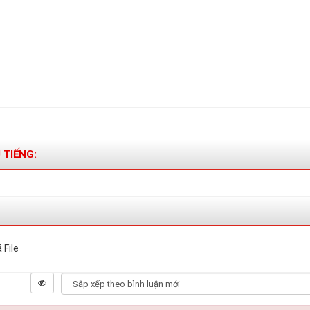
 TIẾNG:
 File