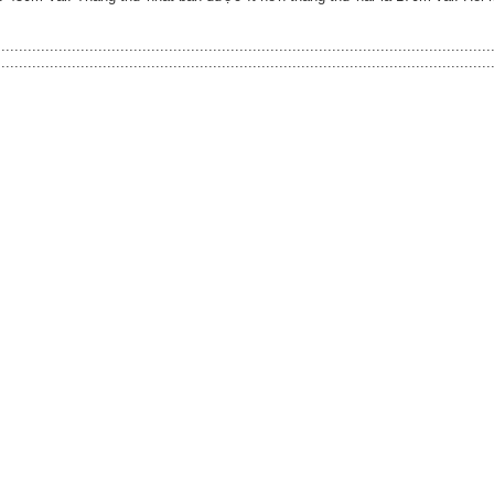
................................................................................................................
................................................................................................................