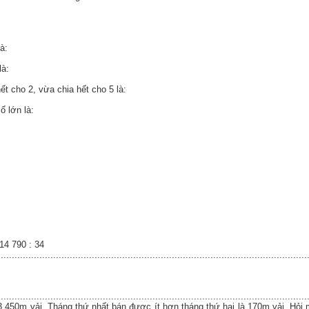
à:
là:
ết cho 2, vừa chia hết cho 5 là:
ố lớn là:
14 790 : 34
................................................................................................................
................................................................................................................
3 450m vải. Tháng thứ nhất bán được ít hơn tháng thứ hai là 170m vải. Hỏi 