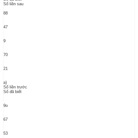
Số liền sau
88
47
9
70
21
a)
Số liền trước
Số đã biết
9o
67
53