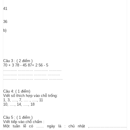
41
36
b)
Câu 3 : ( 2 điểm )
70 + 3 78 - 45 87+ 2 56 - 5
……….. ………… ……….. ……….
……….. ………... ………. ……….
……….. ………… ……….. ………..
Câu 4: ( 1 điểm)
Viết số thích hợp vào chỗ trống:
1, 3, …., 7, …. , …., 11
10, …., 14, …., 18
Câu 5 : ( 1 điểm )
Viết tiếp vào chỗ chấm :
Một tuần lễ có …… ngày là : chủ nhật ,…………….…………..