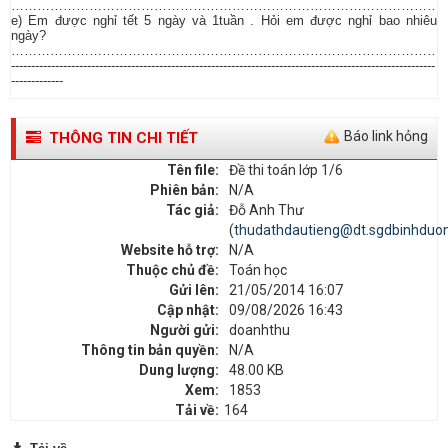
…………………………………………………………………………………………
e) Em được nghỉ tết 5 ngày và 1tuần . Hỏi em được nghỉ bao nhiêu
ngày?
…………………………………………………………………………………………
----------------------------------------------------------------------------------------------------------
-------------
Báo link hỏng
THÔNG TIN CHI TIẾT
Tên file:
Đề thi toán lớp 1/6
Phiên bản:
N/A
Tác giả:
Đỗ Anh Thư
(
thudathdautieng@dt.sgdbinhduon
Website hỗ trợ:
N/A
Thuộc chủ đề:
Toán học
Gửi lên:
21/05/2014 16:07
Cập nhật:
09/08/2026 16:43
Người gửi:
doanhthu
Thông tin bản quyền:
N/A
Dung lượng:
48.00 KB
Xem:
1853
Tải về:
164