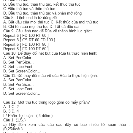
B. Đầu thủ tục, thân thủ tục, kết thúc thủ tục
C. Đầu thủ tục và thân thủ tục
D. Đầu thủ tục, thân thủ tục và phần mở rộng
Câu 8 : Lệnh end là từ dùng để:
A. Bắt đầu của mọi thủ tục C. Kết thúc của mọi thủ tục
B. Chỉ tên của mọi thủ tục D. Tất cả đều sai
Câu 9: Câu lệnh nào để Rùa vẽ thành hình lục giác:
Repeat 6 [ FD 100 RT 60 ]
Repeat 3 [ CS RT 60 FD 100 ]
Repeat 6 [ FD 100 RT 90 ]
Repeat 5 [ FD 100 RT 60 ]
Câu 10: Để thay đổi nét bút của Rùa ta thực hiện lệnh:
A. Set PenColor…
B. Set PenSize…
C. Set LabelFont…
D. Set ScreenColor….
Câu 11: Để thay đổi màu vẽ của Rùa ta thực hiện lệnh:
A. Set PenColor…
B. Set PenSize…
C. Set LabelFont…
D. Set ScreenColor….
Câu 12: Một thủ tục trong logo gồm có mấy phần?
A. 1 C. 2
B. 3 D. 4
II/ Phần Tự Luận : ( 4 điểm )
Câu 1: (1,5đ)
a) Hãy đếm xem các câu sau đây có bao nhiêu từ soạn thảo :
(0,25đ/câu)