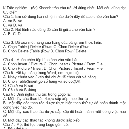
I/ Trắc nghiệm : (6đ) Khoanh tròn câu trả lời đúng nhất. Mỗi câu đúng đạt
0.5 điểm
Câu 1: Em sử dụng hai nút lệnh nào dưới đây để sao chép văn bản?
A. và B. và
C. và D. và
Câu 2: Nút lệnh nào dùng để căn lề giữa cho văn bản ?
A. B. C. D.
Câu 3: Để xoá một hàng của hàng của bảng, em thực hiện:
A. Chọn Table ( Delete (Rows C. Chọn Delete (Row
B. Chọn Delete (Table (Row D. Chọn Row ( Delete
Câu 4 : Muốn chèn tệp hình ảnh vào văn bản:
A. Chọn Insert / Picture C. Chọn Insert / Picture / From File…
B. Chọn Picture / Insert D. Chọn Picture / Insert / From File
Câu 5 : Để tạo bảng trong Word, em thực hiện:
A. Nháy chuột vào ( kéo thả chuột để chọn cột và hàng.
B. Chọn Table(Insert(gõ số hàng và số cột(OK.
C. Câu A và B sai
D. Câu A và B đúng
Câu 6 : Định nghĩa thủ tục trong Logo là:
A. Một dãy các thao tác được sắp xếp theo thứ tự
B. Một dãy các thao tác được thực hiện theo thứ tự để hoàn thành một
công việc nào đó.
C. Một dãy các thao tác được sắp xếp để hoàn thành một công việc nào
đó
D. Một dãy các thao tác không được sắp xếp
Câu 7 : Một thủ tục trong Logo gồm có:
A. Đầu thủ tục