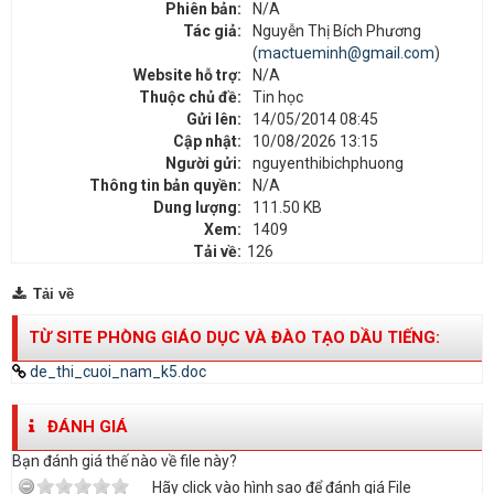
Phiên bản:
N/A
Tác giả:
Nguyễn Thị Bích Phương
(
mactueminh@gmail.com
)
Website hỗ trợ:
N/A
Thuộc chủ đề:
Tin học
Gửi lên:
14/05/2014 08:45
Cập nhật:
10/08/2026 13:15
Người gửi:
nguyenthibichphuong
Thông tin bản quyền:
N/A
Dung lượng:
111.50 KB
Xem:
1409
Tải về:
126
Tải về
TỪ SITE PHÒNG GIÁO DỤC VÀ ĐÀO TẠO DẦU TIẾNG:
de_thi_cuoi_nam_k5.doc
ĐÁNH GIÁ
Bạn đánh giá thế nào về file này?
Hãy click vào hình sao để đánh giá File