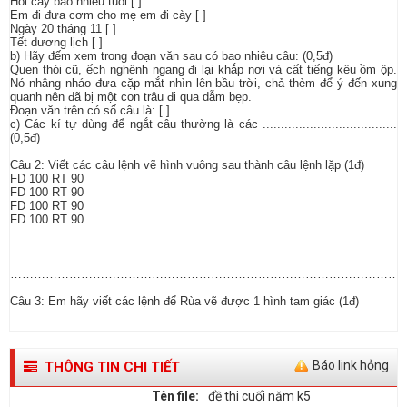
Hỏi cây bao nhiêu tuổi [ ]
Em đi đưa cơm cho mẹ em đi cày [ ]
Ngày 20 tháng 11 [ ]
Tết dương lịch [ ]
b) Hãy đếm xem trong đoạn văn sau có bao nhiêu câu: (0,5đ)
Quen thói cũ, ếch nghênh ngang đi lại khắp nơi và cất tiếng kêu ồm ộp.
Nó nhâng nháo đưa cặp mắt nhìn lên bầu trời, chả thèm để ý đến xung
quanh nên đã bị một con trâu đi qua dẫm bẹp.
Đoạn văn trên có số câu là: [ ]
c) Các kí tự dùng để ngắt câu thường là các .....................................
(0,5đ)
Câu 2: Viết các câu lệnh vẽ hình vuông sau thành câu lệnh lặp (1đ)
FD 100 RT 90
FD 100 RT 90
FD 100 RT 90
FD 100 RT 90
…………………………………………………………………………………………
Câu 3: Em hãy viết các lệnh để Rùa vẽ được 1 hình tam giác (1đ)
Báo link hỏng
THÔNG TIN CHI TIẾT
Tên file:
đề thi cuối năm k5