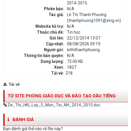
2014-2015
Phiên bản:
N/A
Tác giả:
Lê Thị Thanh Phương
(
thanhphuong1091@zing.vn
)
Website hỗ trợ:
N/A
Thuộc chủ đề:
Tin học
Gửi lên:
22/12/2014 13:07
Cập nhật:
08/08/2026 09:19
Người gửi:
lethithanhphuong
Thông tin bản quyền:
N/A
Dung lượng:
72.00 KB
Xem:
1827
Tải về:
218
Tải về
TỪ SITE PHÒNG GIÁO DỤC VÀ ĐÀO TẠO DẦU TIẾNG:
De_Thi_HKI_Lop_5_Mon_Tin_NH_2014_2015.doc
ĐÁNH GIÁ
Bạn đánh giá thế nào về file này?