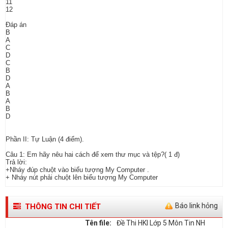
11
12
Đáp án
B
A
C
D
C
B
D
A
B
A
B
D
Phần II: Tự Luận (4 điểm).
Câu 1: Em hãy nêu hai cách để xem thư mục và tệp?( 1 đ)
Trả lời:
+Nháy đúp chuột vào biểu tượng My Computer .
+ Nháy nút phải chuột lên biểu tượng My Computer
Báo link hỏng
THÔNG TIN CHI TIẾT
Tên file:
Đề Thi HKI Lớp 5 Môn Tin NH