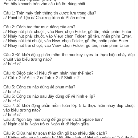
Em hãy khoanh tròn vào câu trả lời đúng nhất.
Câu 1: Trên máy tính thông tin được lưu trong đâu?
a/ Paint b/ Tệp c/ Chương trình d/ Phần mềm
Câu 2: Cách tạo thư mục riêng của em?
a/ Nháy nút phải chuột , vào New, chọn Folder, gõ tên, nhấn phím Enter.
b/ Nháy nút phải chuột, vào View, chọn Folder, gõ tên, nhấn phím Enter.
c/ Nháy nút trái chuột, vào New, chọn Folder, gõ tên, nhấn phím Enter.
d/ Nháy nút trái chuột, vào View, chọn Folder, gõ tên, nhấn phím Enter
Câu 3:Để khởi động phần mềm the monkey eyes ta thực hiện nháy đúp
chuột vào biểu tượng nào?
a/ b/ c/ d/
Câu 4: Đễgõ các kí hiệu @ em nhấn như thế nào?
a/ Ctrl + 2 b/ Alt + 2 c/ Tab + 2 d/ Shift + 2
Câu 5: Công cụ nào dùng để phun màu?
a/ b/ c/ d/
Câu 6: Công cụ nào sau đây dùng để vẽ hình e líp?
a/ b/ c/ d/
Câu 7:Để khởi động phần mềm toán lớp 5 ta thực hiện nháy đúp chuột
vào biểu tượng nào?
a/ b/ c/ d/
Câu 8: Ngón tay nào dùng để gõ phím cách Space bar?
a/ Ngón cái b/ Ngón trỏ c/ Ngón út d/ Ngón giữa
Câu 9: Giữa hai từ soạn thảo cần gõ bao nhiêu dấu cách?
a/ Không cần có dấu cách b/ Một dấu cách c/ Hai dấu cách d/ Tuỳ thuộc