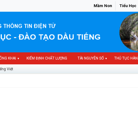
Mầm Non
Tiểu Học
ÔNG KHAI
KIỂM ĐỊNH CHẤT LƯỢNG
TÀI NGUYÊN SỐ
THỦ TỤC HÀN
▼
▼
ếng Việt