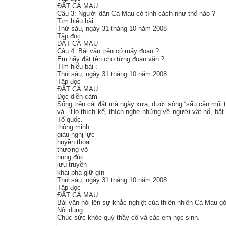
ĐẤT CÀ MAU
Câu 3: Người dân Cà Mau có tính cách như thế nào ?
Tìm hiểu bài :
Thứ sáu, ngày 31 tháng 10 năm 2008
Tập đọc
ĐẤT CÀ MAU
Câu 4: Bài văn trên có mấy đoạn ?
Em hãy đặt tên cho từng đoạn văn ?
Tìm hiểu bài :
Thứ sáu, ngày 31 tháng 10 năm 2008
Tập đọc
ĐẤT CÀ MAU
Đọc diễn cảm
Sống trên cái đất mà ngày xưa, dưới sông “sấu cản mũi th
và . Họ thích kể, thích nghe những về người vật hổ, bắ
Tổ quốc.
thông minh
giàu nghị lực
huyền thoại
thượng võ
nung đúc
lưu truyền
khai phá giữ gìn
Thứ sáu, ngày 31 tháng 10 năm 2008
Tập đọc
ĐẤT CÀ MAU
Bài văn nói lên sự khắc nghiệt của thiên nhiên Cà Mau 
Nội dung
Chúc sức khỏe quý thầy cô và các em học sinh.