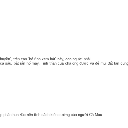
uyền”, trên cạn “hổ rình xem hát” này, con người phải
t cá sấu, bắt rắn hổ mây. Tinh thần của cha ông được và để mũi đất tận cùn
góp phần hun đúc nên tính cách kiên cường của người Cà Mau.