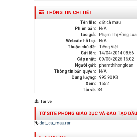
THÔNG TIN CHI TIẾT
Tên file:
đất cà mau
Phiên bản:
N/A
Tác giả:
Phạm Thị Hồng Loa
Website hỗ trợ:
N/A
Thuộc chủ đề:
Tiếng Việt
Gửi lên:
14/04/2014 08:56
Cập nhật:
09/08/2026 16:02
Người gửi:
phamthihongloan
Thông tin bản quyền:
N/A
Dung lượng:
995.90 KB
Xem:
1552
Tải về:
34
Tải về
TỪ SITE PHÒNG GIÁO DỤC VÀ ĐÀO TẠO DẦU
dat_ca_mau.rar