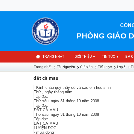
TRANG NHẤT
GIỚI THIỆU
TIN TỨC
BA C
▼
▼
Trang nhất
Tài Nguyên
Giáo án
Tiểu học
Lớp 5
Ti
đất cà mau
- Kính chào quý thầy cô và các em học sinh
Thứ , ngày tháng năm
Tập đọc
Thứ sáu, ngày 31 tháng 10 năm 2008
Tập đọc
ĐẤT CÀ MAU
Thứ sáu, ngày 31 tháng 10 năm 2008
Tập đọc
ĐẤT CÀ MAU
LUYỆN ĐỌC
- mưa dông