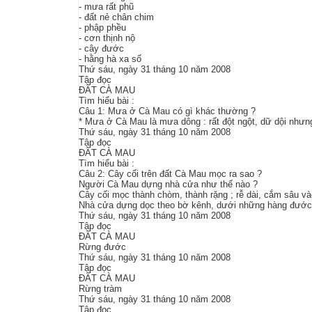
- mưa rất phũ
- đất nẻ chân chim
- phập phều
- cơn thịnh nộ
- cây đước
- hằng hà xa số
Thứ sáu, ngày 31 tháng 10 năm 2008
Tập đọc
ĐẤT CÀ MAU
Tìm hiểu bài :
Câu 1: Mưa ở Cà Mau có gì khác thường ?
* Mưa ở Cà Mau là mưa dông : rất đột ngột, dữ dội nhưn
Thứ sáu, ngày 31 tháng 10 năm 2008
Tập đọc
ĐẤT CÀ MAU
Tìm hiểu bài :
Câu 2: Cây cối trên đất Cà Mau mọc ra sao ?
Người Cà Mau dựng nhà cửa như thế nào ?
Cây cối mọc thành chòm, thành rặng ; rễ dài, cắm sâu vào
Nhà cửa dựng dọc theo bờ kênh, dưới những hàng đước xa
Thứ sáu, ngày 31 tháng 10 năm 2008
Tập đọc
ĐẤT CÀ MAU
Rừng đước
Thứ sáu, ngày 31 tháng 10 năm 2008
Tập đọc
ĐẤT CÀ MAU
Rừng tràm
Thứ sáu, ngày 31 tháng 10 năm 2008
Tập đọc