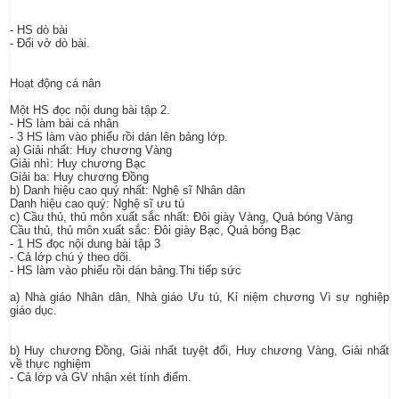
- HS dò bài
- Đổi vở dò bài.
Hoạt động cá nân
Một HS đọc nội dung bài tập 2.
- HS làm bài cá nhân
- 3 HS làm vào phiếu rồi dán lên bảng lớp.
a) Giải nhất: Huy chương Vàng
Giải nhì: Huy chương Bạc
Giải ba: Huy chương Đồng
b) Danh hiệu cao quý nhất: Nghệ sĩ Nhân dân
Danh hiệu cao quý: Nghệ sĩ ưu tú
c) Cầu thủ, thủ môn xuất sắc nhất: Đôi giày Vàng, Quả bóng Vàng
Cầu thủ, thủ môn xuất sắc: Đôi giày Bạc, Quả bóng Bạc
- 1 HS đọc nội dung bài tập 3
- Cả lớp chú ý theo dõi.
- HS làm vào phiếu rồi dán bảng.Thi tiếp sức
a) Nhà giáo Nhân dân, Nhà giáo Ưu tú, Kỉ niệm chương Vì sự nghiệp
giáo dục.
b) Huy chương Đồng, Giải nhất tuyệt đối, Huy chương Vàng, Giải nhất
về thực nghiệm
- Cả lớp và GV nhận xét tính điểm.