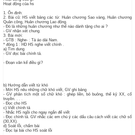
Hoạt động của hs
1. Ổn định:
2. Bài cũ: HS viết bảng các từ: Huân chương Sao vàng, Huân chương
Quân công, Huân chương Lao động.
- Đó là những huân chương như thế nào dành tặng cho ai ?
- GV nhận xét chung.
3. Bài mới:
- GTB : Nghe- : Tà áo dài Nam.
* động 1 : HD HS nghe viết chính .
a) Tìm dung
- GV đọc bài chính tả.
- Đoạn văn kể điều gì?
b) Hướng dẫn viết từ khó
- Mời HS nêu những chữ khó viết, GV ghi bảng
- GV phân tích một số chữ khó : ghép liền, bỏ buông, thế kỷ XX, cổ
truyền. . . .
- Đọc cho HS
c) Viết chính tả
- Nhắc HS ngồi cho ngay ngắn để viết
- Đọc chính tả. GV nhắc các em chú ý các dấu câu cách viết các chữ số
(30,XX).
d) Soát lỗi, chấm bài
- Đọc lại bài cho HS soát lỗi