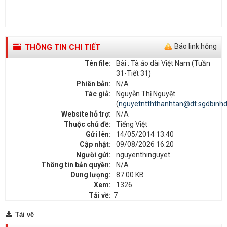
Báo link hỏng
THÔNG TIN CHI TIẾT
Tên file:
Bài : Tà áo dài Việt Nam (Tuần
31-Tiết 31)
Phiên bản:
N/A
Tác giả:
Nguyễn Thị Nguyệt
(
nguyetntththanhtan@dt.sgdbinhd
Website hỗ trợ:
N/A
Thuộc chủ đề:
Tiếng Việt
Gửi lên:
14/05/2014 13:40
Cập nhật:
09/08/2026 16:20
Người gửi:
nguyenthinguyet
Thông tin bản quyền:
N/A
Dung lượng:
87.00 KB
Xem:
1326
Tải về:
7
Tải về