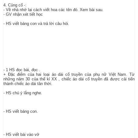
4. Củng cố -:
- Về nhà nhớ lại cách viết hoa các tên đó. Xem bài sau.
- GV nhận xét tiết học
- HS viết bảng con và trả lời câu hỏi.
- 1 HS đọc bài, đọc .
+ Đặc điểm của hai loại áo dài cổ truyền của phụ nữ Việt Nam. Từ
những năm 30 của thế kỉ XX , chiếc áo dài cổ truyền đã được cải tiến
thành chiếc áo dài tân thời.
- HS chú ý lắng nghe.
- HS viết bảng con.
- HS viết bài vào vở