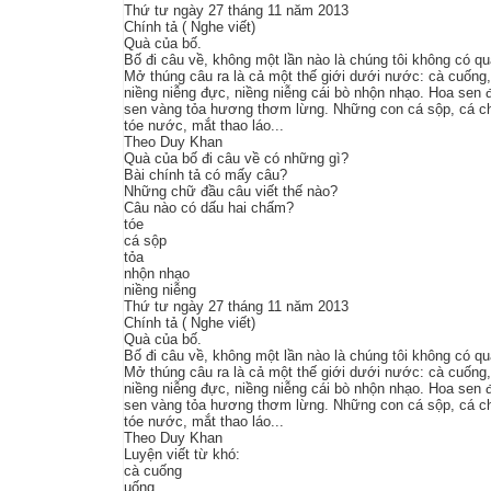
Thứ tư ngày 27 tháng 11 năm 2013
Chính tả ( Nghe viết)
Quà của bố.
Bố đi câu về, không một lần nào là chúng tôi không có qu
Mở thúng câu ra là cả một thế giới dưới nước: cà cuống,
niềng niễng đực, niềng niễng cái bò nhộn nhạo. Hoa sen đ
sen vàng tỏa hương thơm lừng. Những con cá sộp, cá c
tóe nước, mắt thao láo...
Theo Duy Khan
Quà của bố đi câu về có những gì?
Bài chính tả có mấy câu?
Những chữ đầu câu viết thế nào?
Câu nào có dấu hai chấm?
tóe
cá sộp
tỏa
nhộn nhạo
niềng niễng
Thứ tư ngày 27 tháng 11 năm 2013
Chính tả ( Nghe viết)
Quà của bố.
Bố đi câu về, không một lần nào là chúng tôi không có qu
Mở thúng câu ra là cả một thế giới dưới nước: cà cuống,
niềng niễng đực, niềng niễng cái bò nhộn nhạo. Hoa sen đ
sen vàng tỏa hương thơm lừng. Những con cá sộp, cá c
tóe nước, mắt thao láo...
Theo Duy Khan
Luyện viết từ khó:
cà cuống
uống