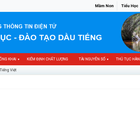
Mầm Non
Tiểu Học
ÔNG KHAI
KIỂM ĐỊNH CHẤT LƯỢNG
TÀI NGUYÊN SỐ
THỦ TỤC HÀN
▼
▼
Tiếng Việt