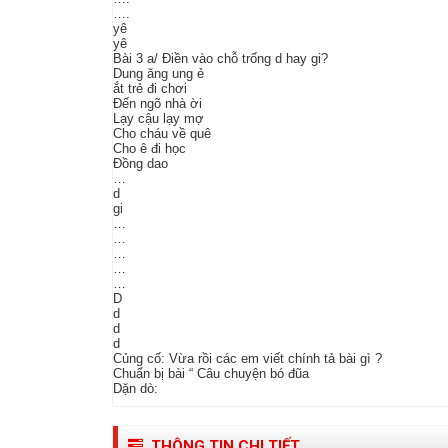
….
yê
yê
Bài 3 a/ Điền vào chỗ trống d hay gi?
Dung ăng ung ẻ
ắt trẻ đi chơi
Đến ngõ nhà ời
Lạy cậu lạy mợ
Cho cháu về quê
Cho ê đi học
Đồng dao
…
d
gi
…
…
…
…
…
D
d
d
d
Củng cố: Vừa rồi các em viết chính tả bài gì ?
Chuẩn bị bài “ Câu chuyện bó đũa
Dặn dò:
THÔNG TIN CHI TIẾT