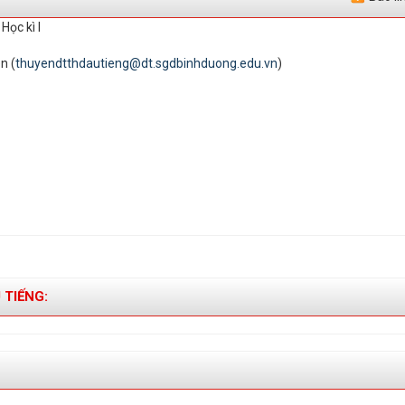
Học kì I
n (
thuyendtthdautieng@dt.sgdbinhduong.edu.vn
)
 TIẾNG: