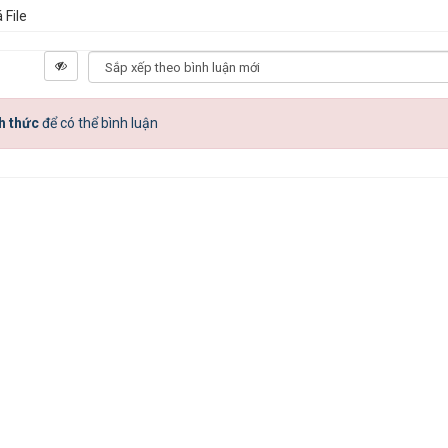
 File
h thức
để có thể bình luận