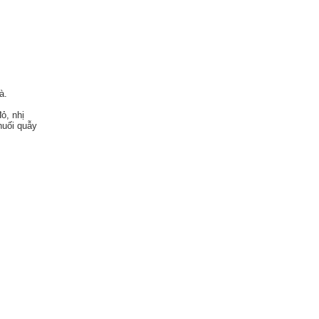
à.
ỏ, nhị
huối quẫy