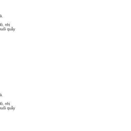
à.
ỏ, nhị
huối quẫy
à.
ỏ, nhị
huối quẫy