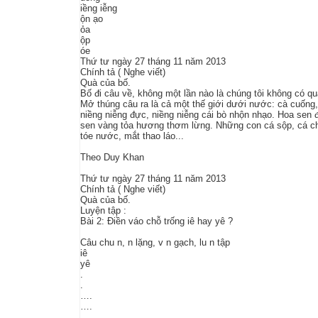
iềng iễng
ộn ạo
ỏa
ộp
óe
Thứ tư ngày 27 tháng 11 năm 2013
Chính tả ( Nghe viết)
Quà của bố.
Bố đi câu về, không một lần nào là chúng tôi không có qu
Mở thúng câu ra là cả một thế giới dưới nước: cà cuống,
niềng niễng đực, niềng niễng cái bò nhộn nhạo. Hoa sen đ
sen vàng tỏa hương thơm lừng. Những con cá sộp, cá c
tóe nước, mắt thao láo...
Theo Duy Khan
Thứ tư ngày 27 tháng 11 năm 2013
Chính tả ( Nghe viết)
Quà của bố.
Luyện tập :
Bài 2: Điền váo chỗ trống iê hay yê ?
Câu chu n, n lặng, v n gạch, lu n tập
iê
yê
.
.
….
….
….