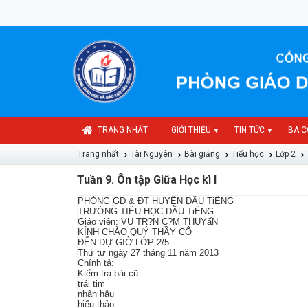
TRANG NHẤT
GIỚI THIỆU
TIN TỨC
BA C
▼
▼
Trang nhất
Tài Nguyên
Bài giảng
Tiểu học
Lớp 2
Tuần 9. Ôn tập Giữa Học kì I
PHÒNG GD & ĐT HUYỆN DẦU TiẾNG
TRƯỜNG TIỂU HỌC DẦU TiẾNG
Giáo viên: VU TR?N C?M THUYấN
KÍNH CHÀO QUÝ THẦY CÔ
ĐẾN DỰ GIỜ LỚP 2/5
Thứ tư ngày 27 tháng 11 năm 2013
Chính tả:
Kiểm tra bài cũ:
trái tim
nhân hậu
hiếu thảo