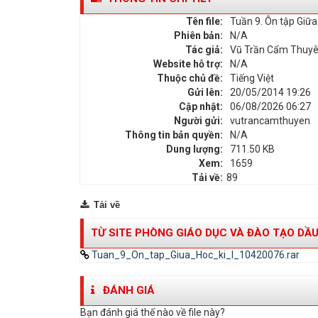
Tên file:
Tuần 9. Ôn tập Giữa 
Phiên bản:
N/A
Tác giả:
Vũ Trần Cẩm Thuyê
Website hỗ trợ:
N/A
Thuộc chủ đề:
Tiếng Việt
Gửi lên:
20/05/2014 19:26
Cập nhật:
06/08/2026 06:27
Người gửi:
vutrancamthuyen
Thông tin bản quyền:
N/A
Dung lượng:
711.50 KB
Xem:
1659
Tải về:
89
Tải về
TỪ SITE PHÒNG GIÁO DỤC VÀ ĐÀO TẠO DẦU
Tuan_9_On_tap_Giua_Hoc_ki_I_10420076.rar
ĐÁNH GIÁ
Bạn đánh giá thế nào về file này?