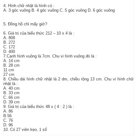
4. Hình chữ nhật là hình có :
A. 3 góc vuông B. 4 góc vuông C. 5 góc vuông D. 6 góc vuông
5. Đồng hồ chỉ mấy giờ?
6. Giá trị của biểu thức 212 – 10 x 4 là :
A. 808
B. 272
C. 172
D. 400
7.Cạnh hình vuông là 7cm. Chu vi hình vuông đó là :
A. 14 cm
B. 28 cm
11 cm
27 cm
8. Chiều dài hình chữ nhật là 2 dm, chiều rộng 13 cm. Chu vi hình chữ
nhật là :
A. 40 cm
B. 33 cm
C. 66 cm
D. 39 cm
9. Giá trị của biểu thức 48 x ( 4 : 2 ) là :
A. 86
B.56
C. 76
D. 96
10. Có 27 viên kẹo, 1 số