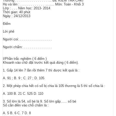
Trường . . . . . . . . . . . . . . . . ... ĐỀ KIỂM TRA CHKI
Họ và tên : . . . . . . . . . . . . …….. Môn: Toán - Khối 3
Lớp : . . . Năm học: 2013- 2014
Thời gian: 40 phút
Ngày : 24/12/2013
Điểm
Lời phê
Người coi: . . . . . . . . . . . . . . . .
Người chấm: . . . . . . . . . . . . . .
I/Phần trắc nghiệm ( 6 điểm )
Khoanh vào chữ đặt trước kết quả đúng ( 6 điểm).
1. Gấp 14 lên 7 lần rồi thêm 7 thì được kết quả là :
A. 91 ; B. 9 ; C. 27 ; D. 105
2. Một phép chia hết có số bị chia là 105 thương là 5 thì số chia là :
A. 100 B. 21 C. 525 D. 110
3. Số lớn là 54, số bé là 9. Số lớn gấp...... số bé
Số cần điền vào chỗ chấm là :
A. 5 B. 6 C. 7 D. 8