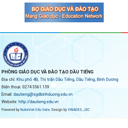
PHÒNG GIÁO DỤC VÀ ĐÀO TẠO DẦU TIẾNG
Địa chỉ:
Khu phố 4B, Thị trấn Dầu Tiếng, Dầu Tiếng, Bình Dương
Điện thoại:
0274.3561.159
Email:
dautieng@sgdbinhduong.edu.vn
Website:
http://dautieng.edu.vn
Powered by
NukeViet Edu Gate
. Design by
VINADES.,JSC