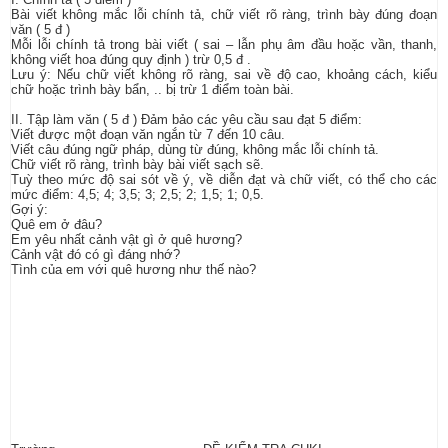
Bài viết không mắc lỗi chính tả, chữ viết rõ ràng, trình bày đúng đoạn
văn ( 5 đ )
Mỗi lỗi chính tả trong bài viết ( sai – lẫn phụ âm đầu hoặc vần, thanh,
không viết hoa đúng quy định ) trừ 0,5 đ .
Lưu ý: Nếu chữ viết không rõ ràng, sai về độ cao, khoảng cách, kiểu
chữ hoặc trình bày bẩn, .. bị trừ 1 điểm toàn bài.
II. Tập làm văn ( 5 đ ) Đảm bảo các yêu cầu sau đạt 5 điểm:
Viết được một đoạn văn ngắn từ 7 đến 10 câu.
Viết câu đúng ngữ pháp, dùng từ đúng, không mắc lỗi chính tả.
Chữ viết rõ ràng, trình bày bài viết sạch sẽ.
Tuỳ theo mức độ sai sót về ý, về diễn đạt và chữ viết, có thể cho các
mức điểm: 4,5; 4; 3,5; 3; 2,5; 2; 1,5; 1; 0,5.
Gợi ý:
Quê em ở đâu?
Em yêu nhất cảnh vật gì ở quê hương?
Cảnh vật đó có gì đáng nhớ?
Tình của em với quê hương như thế nào?