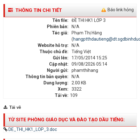
Báo link hỏng
THÔNG TIN CHI TIẾT
Tên file:
ĐỀ THI HK1 LỚP 3
Phiên bản:
N/A
Tác giả:
Phạm Thị Hằng
(
hangptthdautieng@dt.sgdbinhduo
Website hỗ trợ:
N/A
Thuộc chủ đề:
Tiếng Việt
Gửi lên:
17/05/2014 15:25
Cập nhật:
09/08/2026 05:14
Người gửi:
phamthihang
Thông tin bản quyền:
N/A
Dung lượng:
2.00 KB
Xem:
3322
Tải về:
109
Tải về
TỪ SITE PHÒNG GIÁO DỤC VÀ ĐÀO TẠO DẦU TIẾNG:
DE_THI_HK1_LOP_3.doc