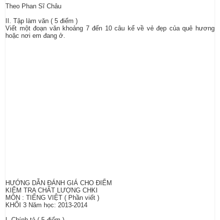
Theo Phan Sĩ Châu
II. Tập làm văn ( 5 điểm )
Viết một đoạn văn khoảng 7 đến 10 câu kể về vẻ đẹp của quê hương
hoặc nơi em đang ở.
HƯỚNG DẪN ĐÁNH GIÁ CHO ĐIỂM
KIỂM TRA CHẤT LƯỢNG CHKI
MÔN : TIẾNG VIỆT ( Phần viết )
KHỐI 3 Năm học: 2013-2014
I. Chính tả ( 5 điểm )