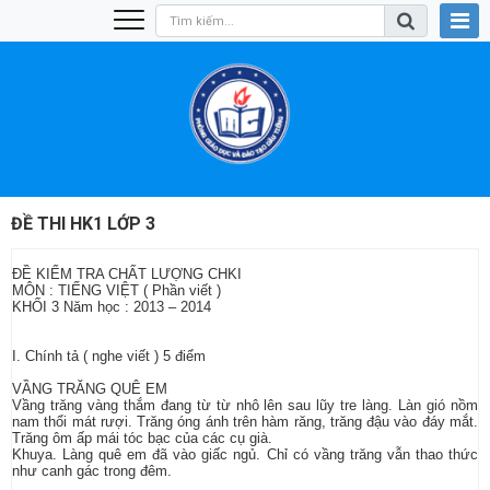
ĐỀ THI HK1 LỚP 3
ĐỀ KIỂM TRA CHẤT LƯỢNG CHKI
MÔN : TIẾNG VIỆT ( Phần viết )
KHỐI 3 Năm học : 2013 – 2014
I. Chính tả ( nghe viết ) 5 điểm
VẦNG TRĂNG QUÊ EM
Vầng trăng vàng thắm đang từ từ nhô lên sau lũy tre làng. Làn gió nồm
nam thổi mát rượi. Trăng óng ánh trên hàm răng, trăng đậu vào đáy mắt.
Trăng ôm ấp mái tóc bạc của các cụ già.
Khuya. Làng quê em đã vào giấc ngủ. Chỉ có vầng trăng vẫn thao thức
như canh gác trong đêm.