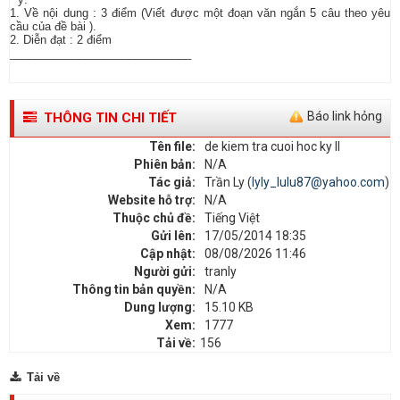
1. Về nội dung : 3 điểm (Viết được một đoạn văn ngắn 5 câu theo yêu
cầu của đề bài ).
2. Diễn đạt : 2 điểm
_____________________________
Báo link hỏng
THÔNG TIN CHI TIẾT
Tên file:
de kiem tra cuoi hoc ky II
Phiên bản:
N/A
Tác giả:
Trần Ly (
lyly_lulu87@yahoo.com
)
Website hỗ trợ:
N/A
Thuộc chủ đề:
Tiếng Việt
Gửi lên:
17/05/2014 18:35
Cập nhật:
08/08/2026 11:46
Người gửi:
tranly
Thông tin bản quyền:
N/A
Dung lượng:
15.10 KB
Xem:
1777
Tải về:
156
Tải về