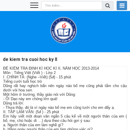
de kiem tra cuoi hoc ky II
ĐỀ KIỂM TRA ĐỊNH KÌ HỌC KÌ II, NĂM HỌC 2013-2014
Môn : Tiếng Việt (Viết ) - Lớp 2
I .CHÍNH TẢ: (Nghe –Viết) (5đ) - 15 phút
Tiếng cười tuổi học trò
Dũng rất hay nghịch bẩn nên ngày nào bố mẹ cũng phải tắm cho cậu
dưới vòi hoa sen.
Một hôm ở trường, thầy giáo nói với Dũng:
- Ồ! Dạo này em chóng lớn quá!
Dũng trả lời:
- Thưa thầy, đó là vì ngày nào bố mẹ em cũng tưới cho em đấy ạ.
II. TẬP LÀM VĂN: (5đ ) - 25 phút
Em hãy viết một đoạn văn ngắn 5 câu kể về một người thân của em (
bố, mẹ, chú hoặc dì …) dựa theo câu hỏi gợi ý sau:
a. Người thân của em làm nghề gì?
b. Hằng ngày người thân của em làm những việc gì?