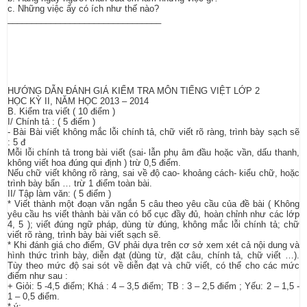
c. Những việc ấy có ích như thế nào?
________________________________
HƯỚNG DẪN ĐÁNH GIÁ KIỂM TRA MÔN TIẾNG VIỆT LỚP 2
HỌC KỲ II, NĂM HỌC 2013 – 2014
B. Kiểm tra viết ( 10 điểm )
I/ Chính tả : ( 5 điểm )
- Bài Bài viết không mắc lỗi chính tả, chữ viết rõ ràng, trình bày sạch sẽ
: 5 đ
Mỗi lỗi chính tả trong bài viết (sai- lẫn phụ âm đầu hoặc vần, dấu thanh,
không viết hoa đúng qui định ) trừ 0,5 điểm.
Nếu chữ viết không rõ ràng, sai về độ cao- khoảng cách- kiểu chữ, hoặc
trình bày bẩn … trừ 1 điểm toàn bài.
II/ Tập làm văn: ( 5 điểm )
* Viết thành một đoạn văn ngắn 5 câu theo yêu cầu của đề bài ( Không
yêu cầu hs viết thành bài văn có bố cục đầy đủ, hoàn chỉnh như các lớp
4, 5 ); viết đúng ngữ pháp, dùng từ đúng, không mắc lỗi chính tả; chữ
viết rõ ràng, trình bày bài viết sạch sẽ.
* Khi đánh giá cho điểm, GV phải dựa trên cơ sở xem xét cả nội dung và
hình thức trình bày, diễn đạt (dùng từ, đặt câu, chính tả, chữ viết …).
Tùy theo mức độ sai sót về diễn đạt và chữ viết, có thể cho các mức
điểm như sau :
+ Giỏi: 5 -4,5 điểm; Khá : 4 – 3,5 điểm; TB : 3 – 2,5 điểm ; Yếu: 2 – 1,5 -
1 – 0,5 điểm.
* ý: