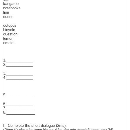
kangaroo
notebooks
lion
queen
octopus
bicycle
question
lemon
omelet
1._____________
2._____________
3._____________
4._____________
5._____________
6._____________
7._____________
8.______________
II. Complete the short dialogue (2ms).
(Dùng từ cho sẵn trong khung điền vào các đoạnhội thoại sau 2đ)