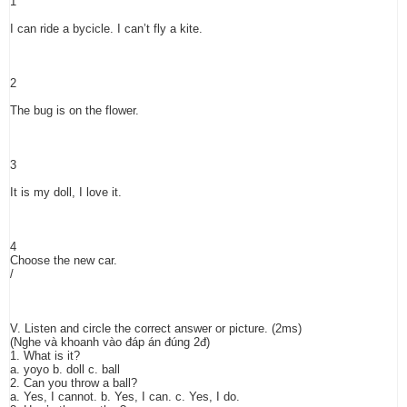
1
I can ride a bycicle. I can’t fly a kite.
2
The bug is on the flower.
3
It is my doll, I love it.
4
Choose the new car.
/
V. Listen and circle the correct answer or picture. (2ms)
(Nghe và khoanh vào đáp án đúng 2đ)
1. What is it?
a. yoyo b. doll c. ball
2. Can you throw a ball?
a. Yes, I cannot. b. Yes, I can. c. Yes, I do.