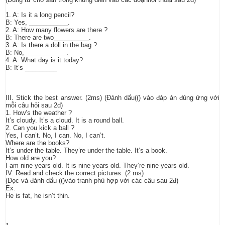
1. A: Is it a long pencil?
B: Yes, ___________.
2. A: How many flowers are there ?
B: There are two__________.
3. A: Is there a doll in the bag ?
B: No,____________.
4. A: What day is it today?
B: It’s _________
III. Stick the best answer. (2ms) (Đánh dấu(() vào đáp án đúng ứng với
mỗi câu hỏi sau 2d)
1. How’s the weather ?
It’s cloudy. It’s a cloud. It is a round ball.
2. Can you kick a ball ?
Yes, I can’t. No, I can. No, I can’t.
Where are the books?
It’s under the table. They’re under the table. It’s a book.
How old are you?
I am nine years old. It is nine years old. They’re nine years old.
IV. Read and check the correct pictures. (2 ms)
(Đọc và đánh dấu (()vào tranh phù hợp với các câu sau 2đ)
Ex.
He is fat, he isn’t thin.