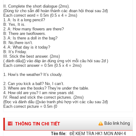
II. Complete the short dialogue (2ms).
(Dùng từ cho sẵn để hoàn thành các đoạn hội thoại sau 2đ)
Each correct word = 0.5m (0.5 x 4 = 2ms)
1. A: Is it a long pencil?
B: Yes, It is.
2. A: How many flowers are there?
B: There are twoflowers.
3. A: Is there a doll in the bag?
B: No,there isn’t.
4. A: What day is it today?
B: It’s Friday.
III. Stick the best answer. (2ms)
( đánh dấu(() vào đáp án đúng ứng với mỗi câu hỏi sau 2đ )
Each correct answer = 0.5m (0.5 x 4 = 2ms)
1. How’s the weather? It’s cloudy.
2. Can you kick a ball? No, I can’t.
3. Where are the books? They’re under the table.
4. How old are you? I am nine years old.
IV. Read and stick the correct pictures. (2ms)
(Đọc và đánh dấu (()vào tranh phù hợp với các câu sau 2đ)
Each correct picture = 0.5m (0
Báo link hỏng
THÔNG TIN CHI TIẾT
Tên file:
ĐỀ KIEM TRA HK1 MON ANH 4