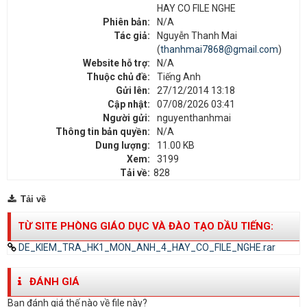
HAY CO FILE NGHE
Phiên bản:
N/A
Tác giả:
Nguyễn Thanh Mai
(
thanhmai7868@gmail.com
)
Website hỗ trợ:
N/A
Thuộc chủ đề:
Tiếng Anh
Gửi lên:
27/12/2014 13:18
Cập nhật:
07/08/2026 03:41
Người gửi:
nguyenthanhmai
Thông tin bản quyền:
N/A
Dung lượng:
11.00 KB
Xem:
3199
Tải về:
828
Tải về
TỪ SITE PHÒNG GIÁO DỤC VÀ ĐÀO TẠO DẦU TIẾNG:
DE_KIEM_TRA_HK1_MON_ANH_4_HAY_CO_FILE_NGHE.rar
ĐÁNH GIÁ
Bạn đánh giá thế nào về file này?