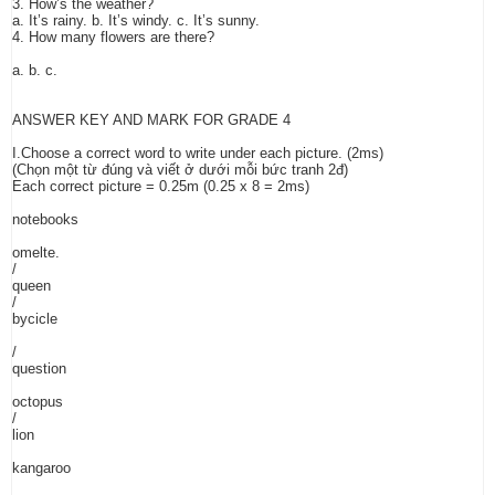
3. How’s the weather?
a. It’s rainy. b. It’s windy. c. It’s sunny.
4. How many flowers are there?
a. b. c.
ANSWER KEY AND MARK FOR GRADE 4
I.Choose a correct word to write under each picture. (2ms)
(Chọn một từ đúng và viết ở dưới mỗi bức tranh 2đ)
Each correct picture = 0.25m (0.25 x 8 = 2ms)
notebooks
omelte.
/
queen
/
bycicle
/
question
octopus
/
lion
kangaroo