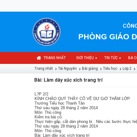
TRANG NHẤT
GIỚI THIỆU
TIN TỨC
BA C
▼
▼
Trang nhất
Tài Nguyên
Bài giảng
Tiểu học
Lớp 2
Bài: Làm dây xúc xích trang trí
L?P 2/2
KÍNH CHÀO QUÝ THẦY CÔ VỀ DỰ GiỜ THĂM LỚP.
Trường Tiểu học Thanh Tân
Thứ sáu ngày 28 tháng 2 năm 2014
Môn: Thủ công
Kiểm tra bài cũ:
Thực hiện gấp, cắt dán phong bì . Nêu các bước thực hi
Thứ sáu ngày 28 tháng 2 năm 2014
Môn: Thủ công
Bài: Làm dây xúc xích trang trí