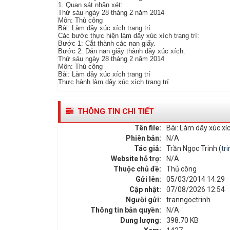
1. Quan sát nhận xét:
Thứ sáu ngày 28 tháng 2 năm 2014
Môn: Thủ công
Bài: Làm dây xúc xích trang trí
Các bước thực hiện làm dây xúc xích trang trí:
Bước 1: Cắt thành các nan giấy.
Bước 2: Dán nan giấy thành dây xúc xích.
Thứ sáu ngày 28 tháng 2 năm 2014
Môn: Thủ công
Bài: Làm dây xúc xích trang trí
Thực hành làm dây xúc xích trang trí
THÔNG TIN CHI TIẾT
Tên file:
Bài: Làm dây xúc xíc
Phiên bản:
N/A
Tác giả:
Trần Ngọc Trinh (
tr
Website hỗ trợ:
N/A
Thuộc chủ đề:
Thủ công
Gửi lên:
05/03/2014 14:29
Cập nhật:
07/08/2026 12:54
Người gửi:
tranngoctrinh
Thông tin bản quyền:
N/A
Dung lượng:
398.70 KB