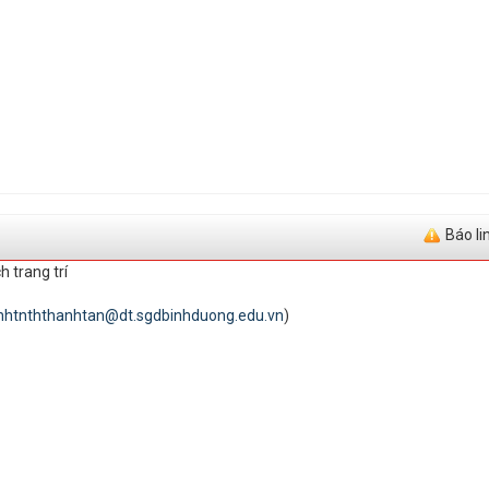
Báo li
h trang trí
inhtnththanhtan@dt.sgdbinhduong.edu.vn
)