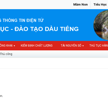
Mầm Non
Tiểu Học
ÔNG KHAI
KIỂM ĐỊNH CHẤT LƯỢNG
TÀI NGUYÊN SỐ
THỦ TỤC HÀN
▼
▼
Thủ công
ện.