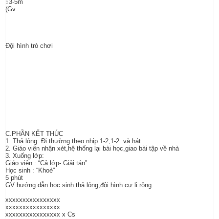
↕3-5m
(Gv
Đội hình trò chơi
C.PHẦN KỂT THÚC
1. Thả lỏng: Đi thường theo nhịp 1-2,1-2..và hát
2. Giáo viên nhận xét,hệ thống lại bài học,giao bài tập về nhà
3. Xuống lớp:
Giáo viên : “Cả lớp- Giải tán”
Học sinh : “Khoẻ”
5 phút
GV hướng dẫn học sinh thả lỏng,đội hình cự li rộng.
xxxxxxxxxxxxxxxx
xxxxxxxxxxxxxxxx
xxxxxxxxxxxxxxxx x Cs