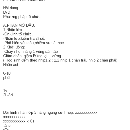
Nội dung
LVĐ
Phương pháp tổ chức
A.PHẦN MỞ ĐẦU:
1.Nhận lớp:
-Ốn định tổ chức.
-Nhận lớp,kiểm tra sĩ số.
-Phổ biến yêu cầu,nhiệm vụ tiết học.
2 Khởi động:
-Chạy nhẹ nhàng 1 vòng sân tập
Giậm chân..giậm Đứng lại …đứng
( Học sinh đếm theo nhịp1,2 ; 1,2 nhịp 1 chân trái, nhịp 2 chân phải)
Nhận xét
6-10
phút
1v
2L-8N
Đội hình nhận lớp 3 hàng ngang cự li hẹp. xxxxxxxxxxx
xxxxxxxxxxx
xxxxxxxxxxx x Cs
↕3-5m
(Gv