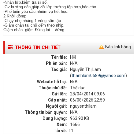
-Nhận lớp,kiểm tra sĩ số.
-Gv hướng dẫn,giúp đỡ lớp trưởng tập hợp,báo cáo.
-Phổ biến yêu cầu,nhiệm vụ tiết học.
2 Khởi động:
-Chạy nhẹ nhàng 1 vòng sân tập
-Giậm chân tại chỗ đếm theo nhịp.
Giậm chân..giậm Đứng lại …đứng
Báo link hỏng
THÔNG TIN CHI TIẾT
Tên file:
HKI
Phiên bản:
N/A
Tác giả:
Nguyễn Thị Lam
(
thanhlam0589@yahoo.com
)
Website hỗ trợ:
N/A
Thuộc chủ đề:
Thể dục
Gửi lên:
28/04/2014 09:06
Cập nhật:
06/08/2026 22:59
Người gửi:
nguyenthilam
Thông tin bản quyền:
N/A
Dung lượng:
963.90 KB
Xem:
1666
Tải về:
11