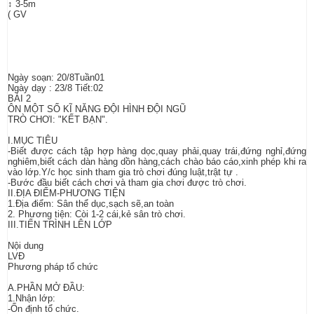
↕ 3-5m
( GV
Ngày soạn: 20/8Tuần01
Ngày dạy : 23/8 Tiết:02
BÀI 2
ÔN MỘT SỐ KĨ NĂNG ĐỘI HÌNH ĐỘI NGŨ
TRÒ CHƠI: "KẾT BẠN".
I.MỤC TIÊU
-Biết được cách tập hợp hàng dọc,quay phải,quay trái,đứng nghỉ,đứng
nghiêm,biết cách dàn hàng dồn hàng,cách chào báo cáo,xinh phép khi ra
vào lớp.Y/c học sinh tham gia trò chơi đúng luật,trật tự .
-Bước đầu biết cách chơi và tham gia chơi được trò chơi.
II.ĐỊA ĐIỂM-PHƯƠNG TIỆN
1.Địa điểm: Sân thể dục,sạch sẽ,an toàn
2. Phương tiện: Còi 1-2 cái,kẻ sân trò chơi.
III.TIẾN TRÌNH LÊN LỚP
Nội dung
LVĐ
Phương pháp tổ chức
A.PHẦN MỞ ĐẦU:
1.Nhận lớp:
-Ốn định tổ chức.