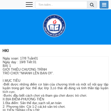
HKI
Ngày soạn: 17/8 Tuần01
Ngày dạy : 19/8 Tiết:01
BÀI 1
GIỚI THIỆU CHƯƠNG TRÌNH
TRÒ CHƠI:"NHANH LÊN BẠN ƠI".
I.MỤC TIÊU
-Biết được những điểm cơ bản của chương trình và một số nội quy tập
luyện trong giờ học thể dục lớp 3,có thái độ đúng và tinh thần tập luyện
tích cực.
-Bước đầu biết cách chơi và tham gia chơi được trò chơi.
II.ĐỊA ĐIỂM-PHƯƠNG TIỆN
1.Địa điểm: Sân thể dục,sạch sẽ,an toàn
2. Phương tiện: Còi 1-2 cái,kẻ sân trò chơi.
III.TIẾN TRÌNH LÊN LỚP