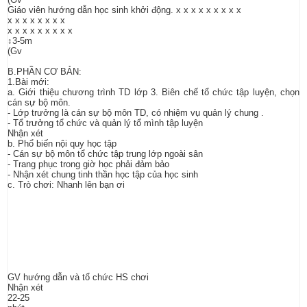
Giáo viên hướng dẫn học sinh khởi động. x x x x x x x x x
x x x x x x x x
x x x x x x x x x
↕3-5m
(Gv
B.PHẦN CƠ BẢN:
1.Bài mới:
a. Giới thiệu chương trình TD lớp 3. Biên chế tổ chức tập luyện, chọn
cán sự bộ môn.
- Lớp trưởng là cán sự bộ môn TD, có nhiệm vụ quản lý chung .
- Tổ trưởng tổ chức và quản lý tổ mình tập luyện
Nhận xét
b. Phổ biến nội quy học tập
- Cán sự bộ môn tổ chức tập trung lớp ngoài sân
- Trang phục trong giờ học phải đảm bảo
- Nhận xét chung tinh thần học tập của học sinh
c. Trò chơi: Nhanh lên bạn ơi
GV hướng dẫn và tổ chức HS chơi
Nhận xét
22-25