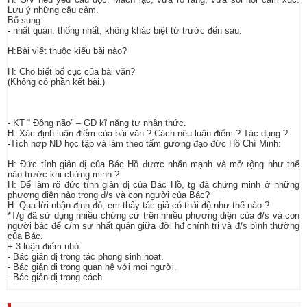
Lưu ý những câu cảm.
Bổ sung:
- nhất quán: thống nhất, không khác biệt từ trước đến sau.
H:Bài viết thuộc kiểu bài nào?
H: Cho biết bố cục của bài văn?
(Không có phần kết bài.)
- KT “ Động não” – GD kĩ năng tự nhận thức.
H: Xác định luận điểm của bài văn ? Cách nêu luận điểm ? Tác dụng ?
-Tích hợp ND học tập và làm theo tấm gương đạo đức Hồ Chí Minh:
H: Đức tính giản dị của Bác Hồ được nhấn mạnh và mở rộng như thế
nào trước khi chứng minh ?
H: Để làm rõ đức tính giản dị của Bác Hồ, tg đã chứng minh ở những
phương diện nào trong đ/s và con người của Bác?
H: Qua lời nhận định đó, em thấy tác giả có thái độ như thế nào ?
*T/g đã sử dụng nhiều chứng cứ trên nhiều phương diện của đ/s và con
người bác để c/m sự nhất quán giữa đời hđ chính trị và đ/s bình thường
của Bác.
+ 3 luận điểm nhỏ:
- Bác giản dị trong tác phong sinh hoạt.
- Bác giản dị trong quan hệ với mọi người.
- Bác giản dị trong cách