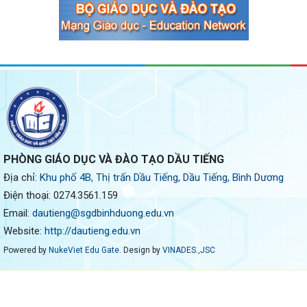
PHÒNG GIÁO DỤC VÀ ĐÀO TẠO DẦU TIẾNG
Địa chỉ:
Khu phố 4B, Thị trấn Dầu Tiếng, Dầu Tiếng, Bình Dương
Điện thoại:
0274.3561.159
Email:
dautieng@sgdbinhduong.edu.vn
Website:
http://dautieng.edu.vn
Powered by
NukeViet Edu Gate
. Design by
VINADES.,JSC