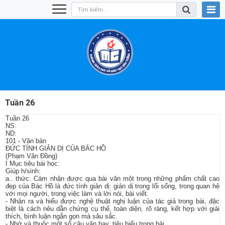
Tuần 26
Tuần 26
NS:
ND:
101 - Văn bản
ĐỨC TÍNH GIẢN DỊ CỦA BÁC HỒ
(Phạm Văn Đồng)
I Mục tiêu bài học:
Giúp h/sinh:
a.. thức: Cảm nhận được qua bài văn một trong những phẩm chất cao
đẹp của Bác Hồ là đức tính giản dị: giản dị trong lối sống, trong quan hệ
với mọi người, trong việc làm và lời nói, bài viết.
- Nhận ra và hiểu được nghệ thuật nghị luận của tác giả trong bài, đặc
biệt là cách nêu dẫn chứng cụ thể, toàn diện, rõ ràng, kết hợp với giải
thích, bình luận ngắn gọn mà sâu sắc.
- Nhớ và thuộc một số câu văn hay, tiêu biểu trong bài.