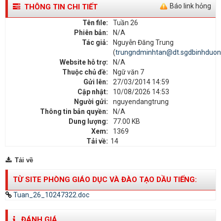
Báo link hỏng
THÔNG TIN CHI TIẾT
Tên file:
Tuần 26
Phiên bản:
N/A
Tác giả:
Nguyễn Đăng Trung
(
trungndminhtan@dt.sgdbinhduon
Website hỗ trợ:
N/A
Thuộc chủ đề:
Ngữ văn 7
Gửi lên:
27/03/2014 14:59
Cập nhật:
10/08/2026 14:53
Người gửi:
nguyendangtrung
Thông tin bản quyền:
N/A
Dung lượng:
77.00 KB
Xem:
1369
Tải về:
14
Tải về
TỪ SITE PHÒNG GIÁO DỤC VÀ ĐÀO TẠO DẦU TIẾNG:
Tuan_26_10247322.doc
ĐÁNH GIÁ