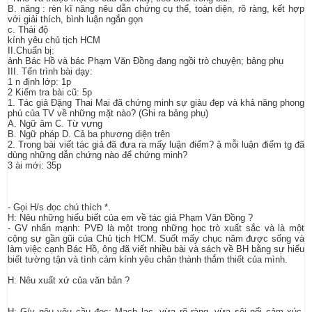
B. năng : rèn kĩ năng nêu dẫn chứng cụ thể, toàn diện, rõ ràng, kết hợp
với giải thích, bình luận ngắn gọn
c. Thái độ
kính yêu chủ tịch HCM
II.Chuẩn bị:
ảnh Bác Hồ và bác Phạm Văn Đồng đang ngồi trò chuyện; bảng phụ
III. Tến trình bài dạy:
1 n định lớp: 1p
2 Kiểm tra bài cũ: 5p
1. Tác giả Đặng Thai Mai đã chứng minh sự giàu đẹp và khả năng phong
phú của TV về những mặt nào? (Ghi ra bảng phụ)
A. Ngữ âm C. Từ vựng
B. Ngữ pháp D. Cả ba phương diện trên
2. Trong bài viết tác giả đã đưa ra mấy luận điểm? ậ mỗi luận điểm tg đã
dùng những dẫn chứng nào để chứng minh?
3 ài mới: 35p
- Gọi H/s đọc chú thích *.
H: Nêu những hiểu biết của em về tác giả Phạm Văn Đồng ?
- GV nhấn mạnh: PVĐ là một trong những học trò xuất sắc và là một
cộng sự gần gũi của Chủ tịch HCM. Suốt mấy chục năm được sống và
làm việc cạnh Bác Hồ, ông đã viết nhiều bài và sách về BH bằng sự hiểu
biết tường tận và tình cảm kính yêu chân thành thắm thiết của mình.
H: Nêu xuất xứ của văn bản ?
H: G/v nêu yêu cầu đọc: Mạch lạc, vừa rõ ràng, vừa sôi nổi cảm xúc.