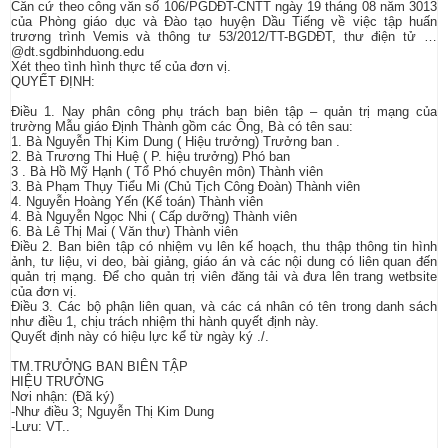
Căn cứ theo công văn số 106/PGDĐT-CNTT ngày 19 tháng 08 năm 3013
của Phòng giáo dục và Đào tạo huyện Dầu Tiếng về việc tập huấn
trương trình Vemis và thông tư 53/2012/TT-BGDĐT, thư điện tử …
@dt.sgdbinhduong.edu
Xét theo tình hình thực tế của đơn vị.
QUYẾT ĐỊNH:
Điều 1. Nay phân công phụ trách ban biên tập – quản trị mạng của
trường Mẫu giáo Định Thành gồm các Ông, Bà có tên sau:
1. Bà Nguyễn Thị Kim Dung ( Hiệu trưởng) Trưởng ban .
2. Bà Trương Thi Huệ ( P. hiệu trưởng) Phó ban
3 . Bà Hồ Mỹ Hạnh ( Tổ Phó chuyên môn) Thành viên
3. Bà Phạm Thụy Tiểu Mi (Chủ Tịch Công Đoàn) Thành viên
4. Nguyễn Hoàng Yến (Kế toán) Thành viên
4. Bà Nguyễn Ngọc Nhi ( Cấp dưỡng) Thành viên
6. Bà Lê Thị Mai ( Văn thư) Thành viên
Điều 2. Ban biên tập có nhiệm vụ lên kế hoạch, thu thập thông tin hình
ảnh, tư liệu, vi deo, bài giảng, giáo án và các nội dung có liên quan đến
quản trị mạng. Để cho quản trị viên đăng tải và đưa lên trang wetbsite
của đơn vị.
Điều 3. Các bộ phận liên quan, và các cá nhân có tên trong danh sách
như điều 1, chịu trách nhiệm thi hành quyết định này.
Quyết định này có hiệu lực kể từ ngày ký ./.
TM.TRƯỞNG BAN BIÊN TẬP
HIỆU TRƯỞNG
Nơi nhận: (Đã ký)
-Như điều 3; Nguyễn Thị Kim Dung
-Lưu: VT..