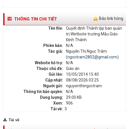
Báo link hỏng
THÔNG TIN CHI TIẾT
Tên file:
Quyết định Thành lập ban quản
trị Wetbsite trường Mẫu Giáo
Định Thành
Phiên bản:
N/A
Tác giả:
Nguyễn Thị Ngọc Trâm
(
ngoctram2802@gmail.com
)
Website hỗ trợ:
N/A
Thuộc chủ đề:
Giáo án
Gửi lên:
10/05/2014 15:40
Cập nhật:
08/08/2026 03:25
Người gửi:
nguyenthingoctram
Thông tin bản quyền:
N/A
Dung lượng:
29.00 KB
Xem:
906
Tải về:
3
Tải về