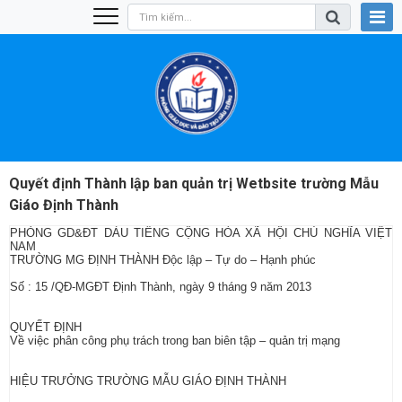
Quyết định Thành lập ban quản trị Wetbsite trường Mẫu
Giáo Định Thành
PHÒNG GD&ĐT DÀU TIẾNG CỘNG HÒA XÃ HỘI CHỦ NGHĨA VIỆT
NAM
TRƯỜNG MG ĐỊNH THÀNH Độc lập – Tự do – Hạnh phúc
Số : 15 /QĐ-MGĐT Định Thành, ngày 9 tháng 9 năm 2013
QUYẾT ĐỊNH
Về việc phân công phụ trách trong ban biên tập – quản trị mạng
HIỆU TRƯỞNG TRƯỜNG MẪU GIÁO ĐỊNH THÀNH