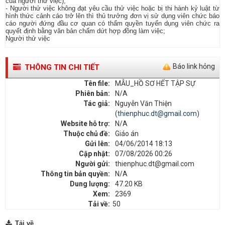
của người thử việc);
- Người thử việc không đạt yêu cầu thử việc hoặc bị thi hành kỷ luật từ
hình thức cảnh cáo trở lên thì thủ trưởng đơn vị sử dụng viên chức báo
cáo người đứng đầu cơ quan có thẩm quyền tuyển dụng viên chức ra
quyết định bằng văn bản chấm dứt hợp đồng làm việc;
Người thử việc
Báo link hỏng
THÔNG TIN CHI TIẾT
Tên file:
MẪU_HỒ SƠ HẾT TẬP SỰ
Phiên bản:
N/A
Tác giả:
Nguyễn Văn Thiện
(
thienphuc.dt@gmail.com
)
Website hỗ trợ:
N/A
Thuộc chủ đề:
Giáo án
Gửi lên:
04/06/2014 18:13
Cập nhật:
07/08/2026 00:26
Người gửi:
thienphuc.dt@gmail.com
Thông tin bản quyền:
N/A
Dung lượng:
47.20 KB
Xem:
2369
Tải về:
50
Tải về