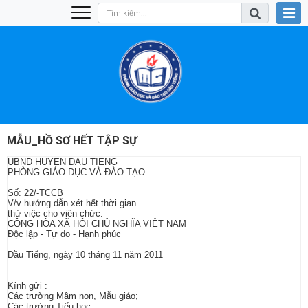
MẪU_HỒ SƠ HẾT TẬP SỰ
UBND HUYỆN DẦU TIẾNG
PHÒNG GIÁO DỤC VÀ ĐÀO TẠO
Số: 22/-TCCB
V/v hướng dẫn xét hết thời gian
thử việc cho viên chức.
CỘNG HÒA XÃ HỘI CHỦ NGHĨA VIỆT NAM
Độc lập - Tự do - Hạnh phúc
Dầu Tiếng, ngày 10 tháng 11 năm 2011
Kính gửi :
Các trường Mầm non, Mẫu giáo;
Các trường Tiểu học;