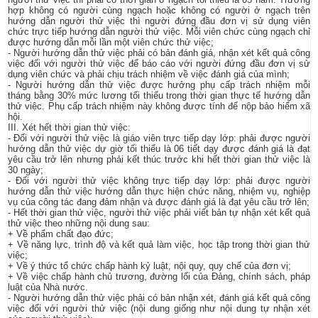
hợp không có người cùng ngạch hoặc không có người ở ngạch trên
hướng dẫn người thử việc thì người đứng đầu đơn vị sử dụng viên
chức trực tiếp hướng dẫn người thử việc. Mỗi viên chức cùng ngạch chỉ
được hướng dẫn mỗi lần một viên chức thử việc;
- Người hướng dẫn thử việc phải có bản đánh giá, nhận xét kết quả công
việc đối với người thử việc để báo cáo với người đứng đầu đơn vị sử
dụng viên chức và phải chịu trách nhiệm về việc đánh giá của mình;
- Người hướng dẫn thử việc được hưởng phụ cấp trách nhiệm mỗi
tháng bằng 30% mức lương tối thiểu trong thời gian thực tế hướng dẫn
thử việc. Phụ cấp trách nhiệm này không được tính để nộp bảo hiểm xã
hội.
III. Xét hết thời gian thử việc:
- Đối với người thử việc là giáo viên trực tiếp dạy lớp: phải được người
hướng dẫn thử việc dự giờ tối thiểu là 06 tiết dạy được đánh giá là đạt
yêu cầu trở lên nhưng phải kết thúc trước khi hết thời gian thử việc là
30 ngày;
- Đối với người thử việc không trực tiếp dạy lớp: phải được người
hướng dẫn thử việc hướng dẫn thực hiện chức năng, nhiệm vụ, nghiệp
vụ của công tác đang đảm nhận và được đánh giá là đạt yêu cầu trở lên;
- Hết thời gian thử việc, người thử việc phải viết bản tự nhận xét kết quả
thử việc theo những nội dung sau:
+ Về phẩm chất đạo đức;
+ Về năng lực, trình độ và kết quả làm việc, học tập trong thời gian thử
việc;
+ Về ý thức tổ chức chấp hành kỷ luật, nội quy, quy chế của đơn vị;
+ Về việc chấp hành chủ trương, đường lối của Đảng, chính sách, pháp
luật của Nhà nước.
- Người hướng dẫn thử việc phải có bản nhận xét, đánh giá kết quả công
việc đối với người thử việc (nội dung giống như nội dung tự nhận xét