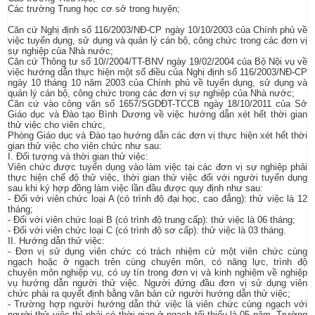
Các trường Trung học cơ sở trong huyện;
Căn cứ Nghị định số 116/2003/NĐ-CP ngày 10/10/2003 của Chính phủ về
việc tuyển dụng, sử dụng và quản lý cán bộ, công chức trong các đơn vị
sự nghiệp của Nhà nước;
Căn cứ Thông tư số 10//2004/TT-BNV ngày 19/02/2004 của Bộ Nội vụ về
việc hướng dẫn thực hiện một số điều của Nghị định số 116/2003/NĐ-CP
ngày 10 tháng 10 năm 2003 của Chính phủ về tuyển dụng, sử dụng và
quản lý cán bộ, công chức trong các đơn vị sự nghiệp của Nhà nước;
Căn cứ vào công văn số 1657/SGDĐT-TCCB ngày 18/10/2011 của Sở
Giáo dục và Đào tạo Bình Dương về việc hướng dẫn xét hết thời gian
thử việc cho viên chức,
Phòng Giáo dục và Đào tạo hướng dẫn các đơn vị thực hiện xét hết thời
gian thử việc cho viên chức như sau:
I. Đối tượng và thời gian thử việc:
Viên chức được tuyển dụng vào làm việc tại các đơn vị sự nghiệp phải
thực hiện chế độ thử việc, thời gian thử việc đối với người tuyển dụng
sau khi ký hợp đồng làm việc lần đầu được quy định như sau:
- Đối với viên chức loại A (có trình độ đại học, cao đẳng): thử việc là 12
tháng;
- Đối với viên chức loại B (có trình độ trung cấp): thử việc là 06 tháng;
- Đối với viên chức loại C (có trình độ sơ cấp): thử việc là 03 tháng.
II. Hướng dẫn thử việc:
- Đơn vị sử dụng viên chức có trách nhiệm cử một viên chức cùng
ngạch hoặc ở ngạch trên cùng chuyên môn, có năng lực, trình độ
chuyên môn nghiệp vụ, có uy tín trong đơn vị và kinh nghiệm về nghiệp
vụ hướng dẫn người thử việc. Người đứng đầu đơn vị sử dụng viên
chức phải ra quyết định bằng văn bản cử người hướng dẫn thử việc;
- Trường hợp người hướng dẫn thử việc là viên chức cùng ngạch với
người thử việc thì phải có thời gian ở ngạch tối thiểu là 05 năm. Trường