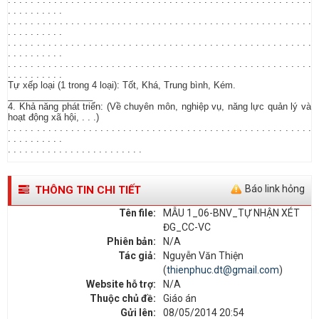
. . . . . . . . . .
. . . . . . . . . . . . . . . . . . . . . . . . . . . . . . . . . . . . . . . . . . . . . . . . . . . . .
. . . . . . . . . .
. . . . . . . . . . . . . . . . . . . . . . . . . . . . . . . . . . . . . . . . . . . . . . . . . . . . .
. . . . . . . . . .
. . . . . . . . . . . . . . . . . . . . . . . . . . . . . . . . . . . . . . . . . . . . . . . . . . . . .
. . . . . . . . . .
Tự xếp loại (1 trong 4 loại): Tốt, Khá, Trung bình, Kém.
_________________
4. Khả năng phát triển: (Về chuyên môn, nghiệp vụ, năng lực quản lý và
hoạt động xã hội, . . .)
. . . . . . . . . . . . . . . . . . . . . . . . . . . . . . . . . . . . . . . . . . . . . . . . . . . . .
. . . . . . . . . .
. . . . . . . . . . . . . . . . . . . . . . . .
Báo link hỏng
THÔNG TIN CHI TIẾT
Tên file:
MẪU 1_06-BNV_TỰ NHẬN XÉT
ĐG_CC-VC
Phiên bản:
N/A
Tác giả:
Nguyễn Văn Thiện
(
thienphuc.dt@gmail.com
)
Website hỗ trợ:
N/A
Thuộc chủ đề:
Giáo án
Gửi lên:
08/05/2014 20:54