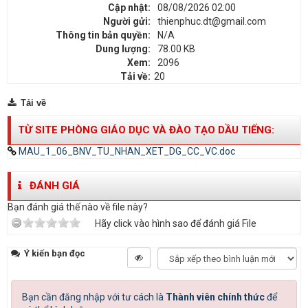
Cập nhật:
08/08/2026 02:00
Người gửi:
thienphuc.dt@gmail.com
Thông tin bản quyền:
N/A
Dung lượng:
78.00 KB
Xem:
2096
Tải về:
20
Tải về
TỪ SITE PHÒNG GIÁO DỤC VÀ ĐÀO TẠO DẦU TIẾNG:
MAU_1_06_BNV_TU_NHAN_XET_DG_CC_VC.doc
ĐÁNH GIÁ
Bạn đánh giá thế nào về file này?
Hãy click vào hình sao để đánh giá File
Ý kiến bạn đọc
Bạn cần đăng nhập với tư cách là
Thành viên chính thức
để