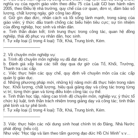
nghĩa vụ của người giáo viên theo điều 75 của Luật GD ban hành năm
2005, theo Điều lệ nhà trường, quy chế của cơ quan, đơn vị, đảm bảo số
lượng, chất lượng ngày, giờ công lao động.
d. Giữ gìn đạo đức, nhân cách và lối sống lành mạnh, trong sáng của
giáo viên; ý thức đấu tranh chống các biểu hiện tiêu cực; sự tín nhiệm
của đồng nghiệp, học sinh và nhân dân.
e. Tinh thần đoàn kết; tính trung thực trong công tác, quan hệ đồng
nghiệp, thái độ phục vụ nhân dân, học sinh.
f. Tự xếp loại (1 trong 4 loại): Tốt, Khá, Trung bình, Kém.
_________________
2. Về chuyên môn nghiệp vụ:
a. Trình độ chuyên môn nghiệp vụ đã đạt được.
b. Đánh giá xếp loại các tiết dạy qua dự giờ của Tổ, Khối, Trường,
Thanh tra các cấp.
c. Việc thực hiện các quy chế, quy định về chuyên môn của các cấp
quản lý giáo dục.
d. Những phương pháp mới, những kỹ năng mới đã thực hiện trong năm
học. Khối lượng, chất lượng, hiệu quả giảng dạy và công tác trong từng
vị trí, từng thời gian và từng điều kiện công tác cụ thể.
e. Tinh thần học tập, nâng cao trình độ chuyên môn, nghiệp vụ; ý thức tổ
chức kỷ luật, tinh thần trách nhiệm trong giảng dạy và công tác; tinh thần
phê bình và tự phê bình.
f. Tự xếp loại (1 trong 4 loại): Tốt, Khá, Trung bình, Kém.
_________________
3. Việc thực hiện các nội dung sinh hoạt chính trị do Đảng, Nhà Nước
phát động: (nếu có).
Như việc “Học tập và làm theo tấm gương đạo đức Hồ Chí Minh” v.v…
. . . . . . . . . . . . . . . . . . . . . . . . . . . . . . . . . . . . . . . . . . . . . . . . . . . . .