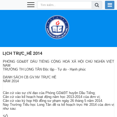
LỊCH TRỰC_HÈ 2014
PHÒNG GD&ĐT DẦU TIẾNG CỘNG HOÀ XÃ HỘI CHỦ NGHĨA VIỆT
NAM
TRƯỜNG TH LONG TÂN Độc lập - Tự do - Hạnh phúc
DANH SÁCH CB.GV.NV TRỰC HÈ
NĂM 2014
Căn cứ vào sự chỉ đạo của Phòng GD&ĐT huyện Dầu Tiếng;
Căn cứ vào kế hoạch hoạt động năm học 2013-2014 của đơn vị;
Căn cứ vào kỳ họp Hội đồng sư phạm ngày 26 tháng 5 năm 2014.
Nay Trường Tiểu học Long Tân đề ra kế hoạch trực Hè 2014 của đơn vị
như sau:
SỐ