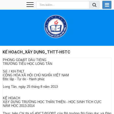
KẾ HOẠCH_XÂY DỰNG_THTT-HSTC
PHÒNG GD&ĐT DẦU TIẾNG
TRƯỜNG TIỂU HỌC LONG TÂN
Số: / KH-THLT
CỘNG HÒA XÃ HỘI CHỦ NGHĨA VIỆT NAM
Độc lập - Tự do - Hạnh phúc
Long Tân, ngày 25 tháng 8 năm 2013
KẾ HOẠCH
XÂY DỰNG TRƯỜNG HỌC THÂN THIỆN - HỌC SINH TÍCH CỰC
NĂM HỌC 2013-2014
Thực hiện Chỉ thị số 40/CT-BGDĐT của Bộ trưởng Bộ Giáo dục và Đào