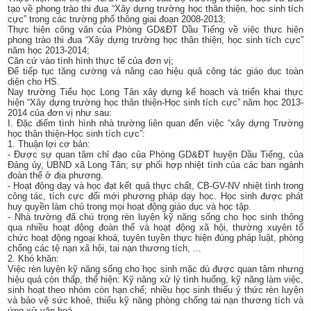
tạo về phong trào thi đua “Xây dựng trường học thân thiện, học sinh tích
cực” trong các trường phổ thông giai đoạn 2008-2013;
Thực hiện công văn của Phòng GD&ĐT Dầu Tiếng về việc thực hiện
phong trào thi đua “Xây dựng trường học thân thiện, học sinh tích cực”
năm học 2013-2014;
Căn cứ vào tình hình thực tế của đơn vị;
Để tiếp tục tăng cường và nâng cao hiệu quả công tác giáo dục toàn
diện cho HS.
Nay trường Tiểu học Long Tân xây dựng kế hoạch và triển khai thực
hiện “Xây dựng trường học thân thiện-Học sinh tích cực” năm học 2013-
2014 của đơn vị như sau:
I. Đặc điểm tình hình nhà trường liên quan đến việc “xây dựng Trường
học thân thiện-Học sinh tích cực”:
1. Thuận lợi cơ bản:
- Được sự quan tâm chỉ đạo của Phòng GD&ĐT huyện Dầu Tiếng, của
Đảng ủy, UBND xã Long Tân; sự phối hợp nhiệt tình của các ban ngành
đoàn thể ở địa phương.
- Hoạt động dạy và học đạt kết quả thực chất, CB-GV-NV nhiệt tình trong
công tác, tích cực đổi mới phương pháp dạy học. Học sinh được phát
huy quyền làm chủ trong mọi hoạt động giáo dục và học tập.
- Nhà trường đã chú trọng rèn luyện kỹ năng sống cho học sinh thông
qua nhiều hoạt động đoàn thể và hoạt động xã hội, thường xuyên tổ
chức hoạt động ngoại khoá, tuyên tuyền thực hiện đúng pháp luật, phòng
chống các tệ nạn xã hội, tai nạn thương tích, ...
2. Khó khăn:
Việc rèn luyện kỹ năng sống cho học sinh mặc dù được quan tâm nhưng
hiệu quả còn thấp, thể hiện: Kỹ năng xử lý tình huống, kỹ năng làm việc,
sinh hoạt theo nhóm còn hạn chế; nhiều học sinh thiếu ý thức rèn luyện
và bảo vệ sức khoẻ, thiếu kỹ năng phòng chống tai nạn thương tích và
ứng xử văn hoá.