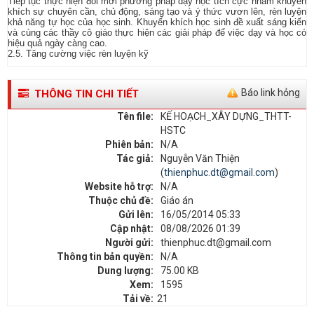
Tiếp tục thực hiện đổi mới phương pháp dạy học tích cực nhằm khuyến
khích sự chuyên cần, chủ động, sáng tạo và ý thức vươn lên, rèn luyện
khả năng tự học của học sinh. Khuyến khích học sinh đề xuất sáng kiến
và cùng các thầy cô giáo thực hiện các giải pháp để việc dạy và học có
hiệu quả ngày càng cao.
2.5. Tăng cường việc rèn luyện kỹ
Báo link hỏng
THÔNG TIN CHI TIẾT
Tên file:
KẾ HOẠCH_XÂY DỰNG_THTT-
HSTC
Phiên bản:
N/A
Tác giả:
Nguyễn Văn Thiện
(
thienphuc.dt@gmail.com
)
Website hỗ trợ:
N/A
Thuộc chủ đề:
Giáo án
Gửi lên:
16/05/2014 05:33
Cập nhật:
08/08/2026 01:39
Người gửi:
thienphuc.dt@gmail.com
Thông tin bản quyền:
N/A
Dung lượng:
75.00 KB
Xem:
1595
Tải về:
21