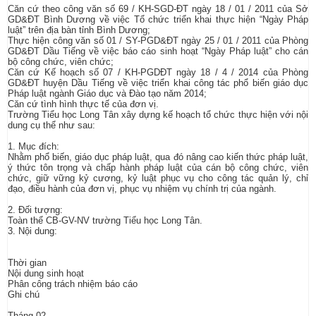
Căn cứ theo công văn số 69 / KH-SGD-ĐT ngày 18 / 01 / 2011 của Sở
GD&ĐT Bình Dương về việc Tổ chức triển khai thực hiện “Ngày Pháp
luật” trên địa bàn tỉnh Bình Dương;
Thực hiện công văn số 01 / SY-PGD&ĐT ngày 25 / 01 / 2011 của Phòng
GD&ĐT Dầu Tiếng về việc báo cáo sinh hoạt “Ngày Pháp luật” cho cán
bộ công chức, viên chức;
Căn cứ Kế hoạch số 07 / KH-PGDĐT ngày 18 / 4 / 2014 của Phòng
GD&ĐT huyện Dầu Tiếng về việc triển khai công tác phổ biến giáo dục
Pháp luật ngành Giáo dục và Đào tạo năm 2014;
Căn cứ tình hình thực tế của đơn vị.
Trường Tiểu học Long Tân xây dựng kế hoạch tổ chức thực hiện với nội
dung cụ thể như sau:
1. Mục đích:
Nhằm phổ biến, giáo dục pháp luật, qua đó nâng cao kiến thức pháp luật,
ý thức tôn trọng và chấp hành pháp luật của cán bộ công chức, viên
chức, giữ vững kỷ cương, kỷ luật phục vụ cho công tác quản lý, chỉ
đạo, điều hành của đơn vị, phục vụ nhiệm vụ chính trị của ngành.
2. Đối tượng:
Toàn thể CB-GV-NV trường Tiểu học Long Tân.
3. Nội dung:
Thời gian
Nội dung sinh hoạt
Phân công trách nhiệm báo cáo
Ghi chú
Tháng 02