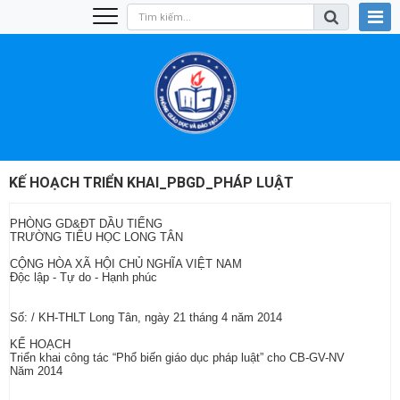
KẾ HOẠCH TRIỂN KHAI_PBGD_PHÁP LUẬT
PHÒNG GD&ĐT DẦU TIẾNG
TRƯỜNG TIỂU HỌC LONG TÂN
CỘNG HÒA XÃ HỘI CHỦ NGHĨA VIỆT NAM
Độc lập - Tự do - Hạnh phúc
Số: / KH-THLT Long Tân, ngày 21 tháng 4 năm 2014
KẾ HOẠCH
Triển khai công tác “Phổ biến giáo dục pháp luật” cho CB-GV-NV
Năm 2014