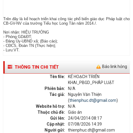
Trên đây là kế hoạch triển khai công tác phổ biến giáo dục Pháp luật cho
CB-GV-NV của trường Tiểu học Long Tân năm 2014./.
Nơi nhận: HIỆU TRƯỞNG
- Phòng GD&ĐT;
- Đảng Ủy-UBND xã; (Báo cáo);
- CĐCS, Đoàn TN (Thực hiện);
- Lưu:VT.
Báo link hỏng
THÔNG TIN CHI TIẾT
Tên file:
KẾ HOẠCH TRIỂN
KHAI_PBGD_PHÁP LUẬT
Phiên bản:
N/A
Tác giả:
Nguyễn Văn Thiện
(
thienphuc.dt@gmail.com
)
Website hỗ trợ:
N/A
Thuộc chủ đề:
Giáo án
Gửi lên:
24/04/2014 08:17
Cập nhật:
07/08/2026 14:39
Người gửi:
thienphuc.dt@gmail.com