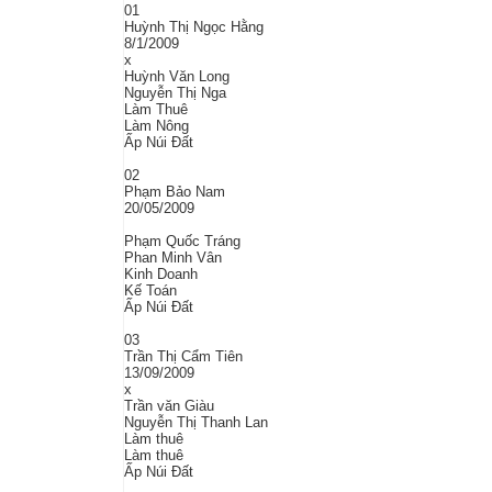
01
Huỳnh Thị Ngọc Hằng
8/1/2009
x
Huỳnh Văn Long
Nguyễn Thị Nga
Làm Thuê
Làm Nông
Ấp Núi Đất
02
Phạm Bảo Nam
20/05/2009
Phạm Quốc Tráng
Phan Minh Vân
Kinh Doanh
Kế Toán
Ấp Núi Đất
03
Trần Thị Cẩm Tiên
13/09/2009
x
Trần văn Giàu
Nguyễn Thị Thanh Lan
Làm thuê
Làm thuê
Ấp Núi Đất