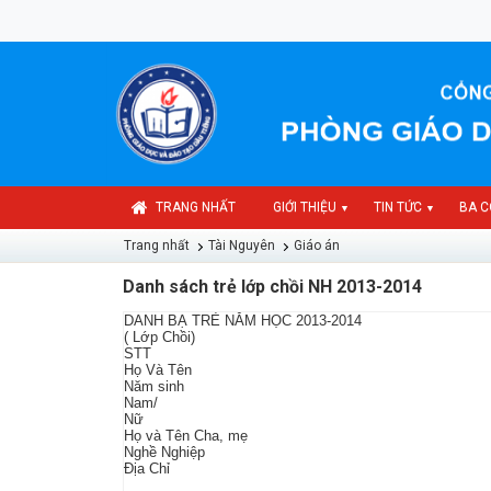
TRANG NHẤT
GIỚI THIỆU
TIN TỨC
BA C
▼
▼
Trang nhất
Tài Nguyên
Giáo án
Danh sách trẻ lớp chồi NH 2013-2014
DANH BẠ TRẺ NĂM HỌC 2013-2014
( Lớp Chồi)
STT
Họ Và Tên
Năm sinh
Nam/
Nữ
Họ và Tên Cha, mẹ
Nghề Nghiệp
Địa Chỉ