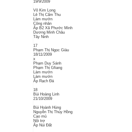
19/9/2009
Võ Kim Long
Lê Thị Cẩm Thu
Làm mướn
Công nhân
Ấp B2 Xã Phước Minh
Dương Minh Châu
Tây Ninh
17
Phạm Thị Ngọc Giàu
18/11/2009
x
Phạm Duy Sánh
Phạm Thị Gfiang
Làm mướn
Làm mướn
Ấp Rạch Đá
18
Bùi Hoàng Linh
21/10/2009
Bùi Hoành Hùng
Nguyễn Thị Thúy Hồng
Cạo mủ
Nội trợ
Ấp Núi Đất