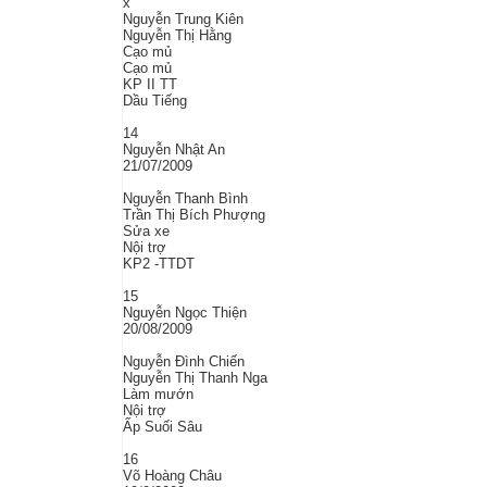
x
Nguyễn Trung Kiên
Nguyễn Thị Hằng
Cạo mủ
Cạo mủ
KP II TT
Dầu Tiếng
14
Nguyễn Nhật An
21/07/2009
Nguyễn Thanh Bình
Trần Thị Bích Phượng
Sửa xe
Nội trợ
KP2 -TTDT
15
Nguyễn Ngọc Thiện
20/08/2009
Nguyễn Đình Chiến
Nguyễn Thị Thanh Nga
Làm mướn
Nội trợ
Ấp Suối Sâu
16
Võ Hoàng Châu