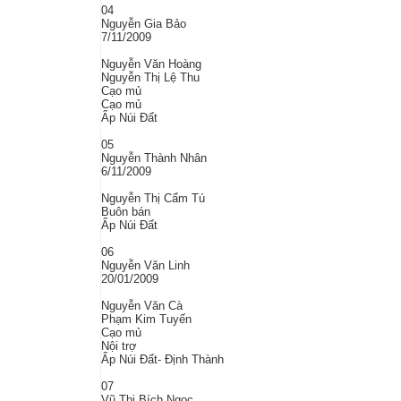
04
Nguyễn Gia Bảo
7/11/2009
Nguyễn Văn Hoàng
Nguyễn Thị Lệ Thu
Cạo mủ
Cạo mủ
Ấp Núi Đất
05
Nguyễn Thành Nhân
6/11/2009
Nguyễn Thị Cẩm Tú
Buôn bán
Ấp Núi Đất
06
Nguyễn Văn Linh
20/01/2009
Nguyễn Văn Cà
Phạm Kim Tuyến
Cạo mủ
Nội trợ
Ấp Núi Đất- Định Thành
07
Vũ Thị Bích Ngọc