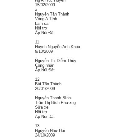
Ng A Trúc Huyền
15/02/2009
x
Nguyễn Tân Thành
Vòng A Tình
Làm cá
Nội trợ
Ấp Núi Đất
11
Huỳnh Nguyễn Anh Khoa
9/10/2009
Nguyễn Thị Diễm Thúy
Công nhân
Ấp Núi Đất
12
Bùi Tấn Thành
20/01/2009
Nguyễn Thanh Bình
Trần Thị Bích Phương
Sửa xe
Nội trợ
Ấp Núi Đất
13
Nguyễn Như Hải
24/10/2009