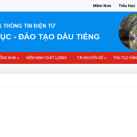
Mầm Non
Tiểu Học
ÔNG KHAI
KIỂM ĐỊNH CHẤT LƯỢNG
TÀI NGUYÊN SỐ
THỦ TỤC HÀN
▼
▼