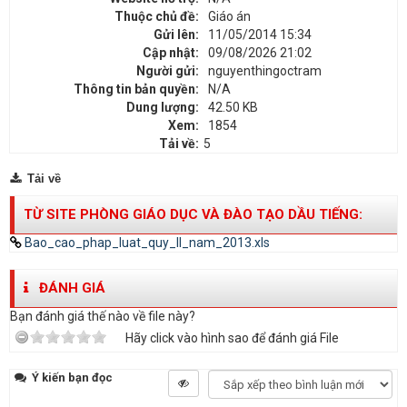
Thuộc chủ đề:
Giáo án
Gửi lên:
11/05/2014 15:34
Cập nhật:
09/08/2026 21:02
Người gửi:
nguyenthingoctram
Thông tin bản quyền:
N/A
Dung lượng:
42.50 KB
Xem:
1854
Tải về:
5
Tải về
TỪ SITE PHÒNG GIÁO DỤC VÀ ĐÀO TẠO DẦU TIẾNG:
Bao_cao_phap_luat_quy_II_nam_2013.xls
ĐÁNH GIÁ
Bạn đánh giá thế nào về file này?
Hãy click vào hình sao để đánh giá File
Ý kiến bạn đọc