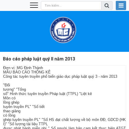
Báo cáo pháp luật quý II năm 2013
Đơn vị: MG Định Thành
MẪU BÁO CÁO THỐNG KÊ
Công tác tuyên truyền phổ biến giáo dục pháp luật quý 3 - năm 2013
"Đối
tượng" "Tổng
số" Hình thức tuyên truyền Pháp luật (TTPL) "Liệt kê
Môn có
lồng ghép
tuyên truyền PL" "Số tiết
thao giảng
có lồng
ghép tuyên truyền PL" "Số HS đạt chất lượng về bộ môn ĐĐ, GDCD (HK
I)" "Số lượng tài liệu TTPL
được phát hành miễn phí " Số người làm bản cam kết thực hiện ATGT