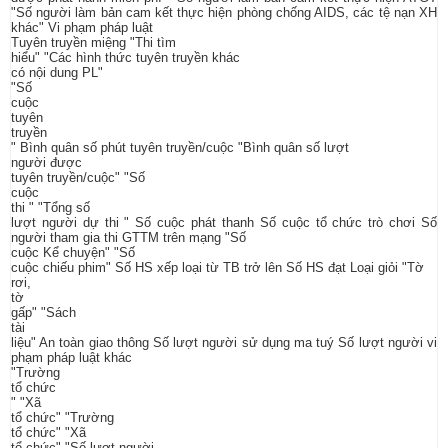
"Số người làm bản cam kết thực hiện phòng chống AIDS, các tệ nạn XH
khác" Vi phạm pháp luật
Tuyên truyền miệng "Thi tìm
hiểu" "Các hình thức tuyên truyền khác
có nội dung PL"
"Số
cuộc
tuyên
truyền
" Bình quân số phút tuyên truyền/cuộc "Bình quân số lượt
người được
tuyên truyền/cuộc" "Số
cuộc
thi " "Tổng số
lượt người dự thi " Số cuộc phát thanh Số cuộc tổ chức trò chơi Số
người tham gia thi GTTM trên mạng "Số
cuộc Kể chuyện" "Số
cuộc chiếu phim" Số HS xếp loại từ TB trở lên Số HS đạt Loại giỏi "Tờ
rơi,
tờ
gấp" "Sách
tài
liệu" An toàn giao thông Số lượt người sử dụng ma tuý Số lượt người vi
phạm pháp luật khác
"Trường
tổ chức
" "Xã
tổ chức" "Trường
tổ chức" "Xã
tổ chức" "Số lượt người