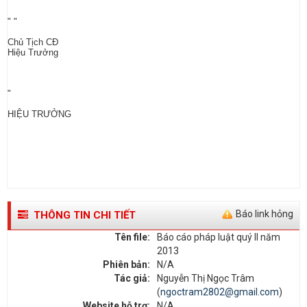
" "
Chủ Tịch CĐ
Hiệu Trưởng
"
HIỆU TRƯỞNG
Báo link hỏng
THÔNG TIN CHI TIẾT
Tên file:
Báo cáo pháp luật quý II năm
2013
Phiên bản:
N/A
Tác giả:
Nguyễn Thị Ngọc Trâm
(
ngoctram2802@gmail.com
)
Website hỗ trợ:
N/A