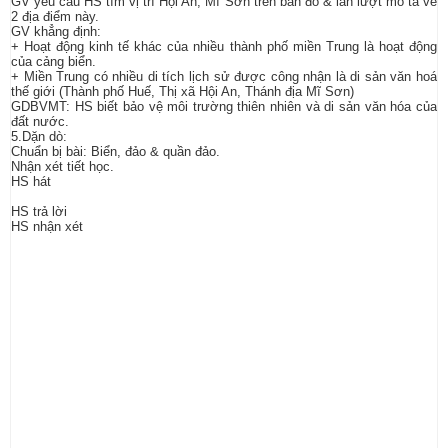
GV yêu cầu HS tìm vị trí Hội An, Mĩ Sơn trên bản đồ & lần lượt mô tả về
2 địa điểm này.
GV khẳng định:
+ Hoạt động kinh tế khác của nhiều thành phố miền Trung là hoạt động
của cảng biển.
+ Miền Trung có nhiều di tích lịch sử được công nhận là di sản văn hoá
thế giới (Thành phố Huế, Thị xã Hội An, Thánh địa Mĩ Sơn)
GDBVMT: HS biết bảo vệ môi trường thiên nhiên và di sản văn hóa của
đất nước.
5.Dặn dò:
Chuẩn bị bài: Biển, đảo & quần đảo.
Nhận xét tiết học.
HS hát
HS trả lời
HS nhận xét