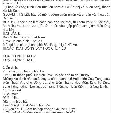
khách du lịch.
Tự hào về công trình kiến trúc lâu năm ở Hội An (thị xã buôn bán), thánh
địa Mĩ Sơn.
GDBVMT: HS biết bảo vệ môi trường thiên nhiên và di sản văn hóa của
đất nước.
BĐKH: GD học sinh biết cách hạn chế rác thải, thu gom và xử lí rác thải,
ăn nhiều rau xanh vừa có sức khỏe vừa góp phần làm giảm hiệu ứng
nhà kính.
II.CHUẨN BỊ:
Bản đồ hành chính Việt Nam
Lược đồ của hình 1 bài 20
Một số ảnh cảnh thành phố Đà Nẵng, thị xã Hội An.
III.CÁC HOẠT ĐỘNG DẠY HỌC CHỦ YẾU
HOẠT ĐỘNG CỦA GV
HOẠT ĐỘNG CỦA HS
1.Ổn định:
2. tra bài cũ: Thành phố Huế.
Tìm vị trí thành phố Huế trên lược đồ các tỉnh miền Trung?
Những địa danh nào dưới đây là của thành phố Huế: biển Cửa Tùng, cửa
biển Thuận An, chợ Đông Ba, chợ Bến Thành, Ngọ Môn, lăng Tự Đức,
sông Hồng, sông Hương, cầu Tràng Tiền, hồ Hoàn Kiếm, núi Ngự Bình.
GV nhận xét
3.Bài mới:
*Giới thiệu:
*dẫn tìm hiểu bài:
Hoạt động1: Hoạt động nhóm đôi
GV yêu cầu HS làm bài tập trong SGK, nêu được:
+ Tên, vị trí của tỉnh địa phương em trên bản đồ?