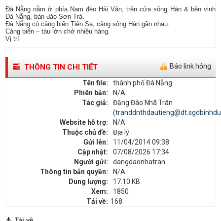
Đà Nẵng nằm ở phía Nam đèo Hải Vân, trên cửa sông Hàn & bên vịnh
Đà Nẵng, bán đảo Sơn Trà.
Đà Nẵng có cảng biển Tiên Sa, cảng sông Hàn gần nhau.
Cảng biển – tàu lớn chở nhiều hàng.
Vị trí
Báo link hỏng
THÔNG TIN CHI TIẾT
Tên file:
thành phố Đà Nẵng
Phiên bản:
N/A
Tác giả:
Đặng Đào Nhã Trân
(
tranddnthdautieng@dt.sgdbinhdu
Website hỗ trợ:
N/A
Thuộc chủ đề:
Địa lý
Gửi lên:
11/04/2014 09:38
Cập nhật:
07/08/2026 17:34
Người gửi:
dangdaonhatran
Thông tin bản quyền:
N/A
Dung lượng:
17.10 KB
Xem:
1850
Tải về:
168
Tải về