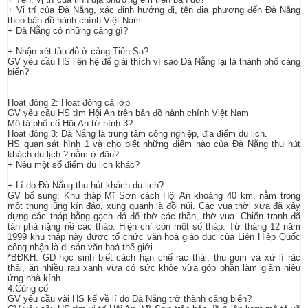
+ Vị trí của Đà Nẵng, xác định hướng đi, tên địa phương đến Đà Nẵng
theo bản đồ hành chính Việt Nam
+ Đà Nẵng có những cảng gì?
+ Nhận xét tàu đỗ ở cảng Tiên Sa?
GV yêu cầu HS liên hệ để giải thích vì sao Đà Nẵng lại là thành phố cảng
biển?
Hoạt động 2: Hoạt động cả lớp
GV yêu cầu HS tìm Hội An trên bản đồ hành chính Việt Nam
Mô tả phố cổ Hội An từ hình 3?
Hoạt động 3: Đà Nẵng là trung tâm công nghiệp, địa điểm du lịch.
HS quan sát hình 1 và cho biết những điểm nào của Đà Nẵng thu hút
khách du lịch ? nằm ở đâu?
+ Nêu một số điểm du lịch khác?
+ Lí do Đà Nẵng thu hút khách du lịch?
GV bổ sung: Khu tháp Mĩ Sơn cách Hội An khoảng 40 km, nằm trong
một thung lũng kín đáo, xung quanh là đồi núi. Các vua thời xưa đã xây
dựng các tháp bằng gạch đá để thờ các thần, thờ vua. Chiến tranh đã
tàn phá nặng nề các tháp. Hiện chỉ còn một số tháp. Từ tháng 12 năm
1999 khu tháp này được tổ chức văn hoá giáo dục của Liên Hiệp Quốc
công nhận là di sản văn hoá thế giới.
*BĐKH: GD học sinh biết cách hạn chế rác thải, thu gom và xử lí rác
thải, ăn nhiều rau xanh vừa có sức khỏe vừa góp phần làm giảm hiệu
ứng nhà kính.
4.Củng cố
GV yêu cầu vài HS kể về lí do Đà Nẵng trở thành cảng biển?