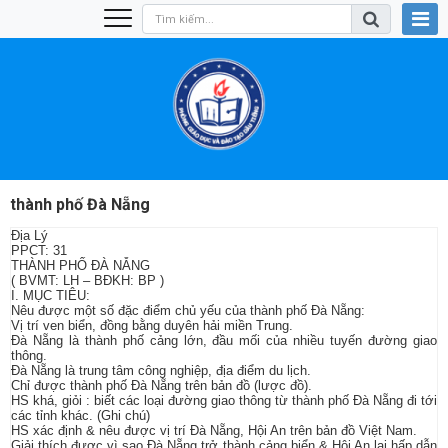
thành phố Đà Nẵng
Địa Lý
PPCT: 31
THÀNH PHỐ ĐÀ NẴNG
( BVMT: LH – BĐKH: BP )
I. MỤC TIÊU:
Nêu được một số đặc điểm chủ yếu của thành phố Đà Nẵng:
Vị trí ven biển, đồng bằng duyên hải miền Trung.
Đà Nẵng là thành phố cảng lớn, đầu mối của nhiều tuyến đường giao
thông.
Đà Nẵng là trung tâm công nghiệp, địa điểm du lịch.
Chỉ được thành phố Đà Nẵng trên bản đồ (lược đồ).
HS khá, giỏi : biết các loại đường giao thông từ thành phố Đà Nẵng đi tới
các tỉnh khác. (Ghi chú)
HS xác định & nêu được vị trí Đà Nẵng, Hội An trên bản đồ Việt Nam.
Giải thích được vì sao Đà Nẵng trở thành cảng biển & Hội An lại hấp dẫn