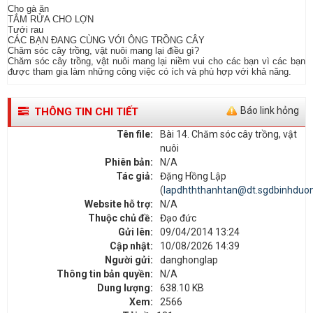
Cho gà ăn
TẮM RỬA CHO LỢN
Tưới rau
CÁC BẠN ĐANG CÙNG VỚI ÔNG TRỒNG CÂY
Chăm sóc cây trồng, vật nuôi mang lại điều gì?
Chăm sóc cây trồng, vật nuôi mang lại niềm vui cho các bạn vì các bạn
được tham gia làm những công việc có ích và phù hợp với khả năng.
Báo link hỏng
THÔNG TIN CHI TIẾT
Tên file:
Bài 14. Chăm sóc cây trồng, vật
nuôi
Phiên bản:
N/A
Tác giả:
Đặng Hồng Lập
(
lapdhththanhtan@dt.sgdbinhduon
Website hỗ trợ:
N/A
Thuộc chủ đề:
Đạo đức
Gửi lên:
09/04/2014 13:24
Cập nhật:
10/08/2026 14:39
Người gửi:
danghonglap
Thông tin bản quyền:
N/A
Dung lượng:
638.10 KB
Xem:
2566