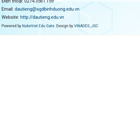
Điện thoại:
0274.3561.159
Email:
dautieng@sgdbinhduong.edu.vn
Website:
http://dautieng.edu.vn
Powered by
NukeViet Edu Gate
. Design by
VINADES.,JSC