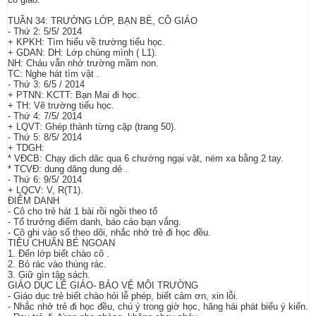
TUẦN 34: TRƯỜNG LỚP, BẠN BÈ, CÔ GIÁO
- Thứ 2: 5/5/ 2014
+ KPKH: Tìm hiểu về trường tiểu học.
+ GDAN: DH: Lớp chúng mình ( L1).
NH: Cháu vẫn nhớ trường mầm non.
TC: Nghe hát tìm vật .
- Thứ 3: 6/5 / 2014
+ PTNN: KCTT: Bạn Mai đi học.
+ TH: Vẽ trường tiểu học.
- Thứ 4: 7/5/ 2014
+ LQVT: Ghép thành từng cặp (trang 50).
- Thứ 5: 8/5/ 2014
+ TDGH:
* VĐCB: Chạy dich dăc qua 6 chướng ngại vật, ném xa bằng 2 tay.
* TCVĐ: dung dăng dung dẻ .
- Thứ 6: 9/5/ 2014
+ LQCV: V, R(T1).
ĐIỂM DANH
- Cô cho trẻ hát 1 bài rồi ngồi theo tổ
- Tổ trưởng điểm danh, báo cáo bạn vắng.
- Cô ghi vào sổ theo dõi, nhắc nhở trẻ đi học đều.
TIÊU CHUẨN BÉ NGOAN
1. Đến lớp biết chào cô .
2. Bỏ rác vào thùng rác.
3. Giữ gìn tập sách.
GIÁO DỤC LỄ GIÁO- BẢO VỆ MÔI TRƯỜNG
- Giáo dục trẻ biết chào hỏi lễ phép, biết cảm ơn, xin lỗi.
- Nhắc nhở trẻ đi học đều, chú ý trong giờ học, hăng hái phát biểu ý kiến.