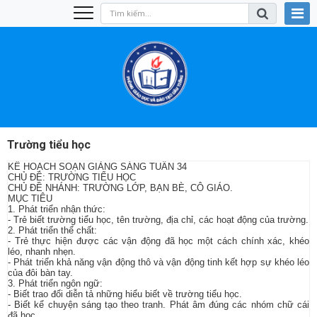
Trường tiểu học
KẾ HOẠCH SOẠN GIẢNG SÁNG TUẦN 34
CHỦ ĐỀ: TRƯỜNG TIỂU HỌC
CHỦ ĐỀ NHÁNH: TRƯỜNG LỚP, BẠN BÈ, CÔ GIÁO.
MỤC TIÊU
1. Phát triển nhận thức:
- Trẻ biết trường tiểu học, tên trường, địa chỉ, các hoạt động của trường.
2. Phát triển thể chất:
- Trẻ thực hiện được các vận động đã học một cách chính xác, khéo
léo, nhanh nhẹn.
- Phát triển khả năng vận động thô và vận động tinh kết hợp sự khéo léo
của đôi bàn tay.
3. Phát triển ngôn ngữ:
- Biết trao đổi diễn tả những hiểu biết về trường tiểu học.
- Biết kể chuyện sáng tạo theo tranh. Phát âm đúng các nhóm chữ cái
đã học.