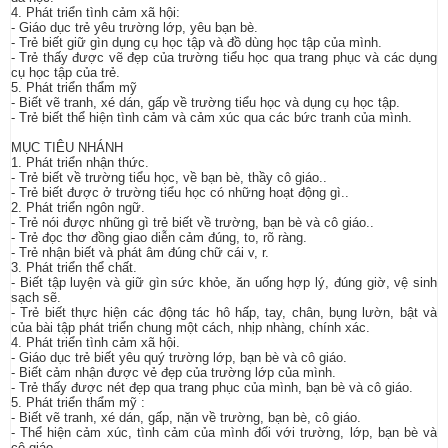
4. Phát triển tình cảm xã hội:
- Giáo dục trẻ yêu trường lớp, yêu bạn bè.
- Trẻ biết giữ gìn dụng cụ học tập và đồ dùng học tập của mình.
- Trẻ thấy được vẽ đẹp của trường tiểu học qua trang phục và các dụng
cụ học tập của trẻ.
5. Phát triển thẩm mỹ
- Biết vẽ tranh, xé dán, gấp về trường tiểu học và dụng cụ học tập.
- Trẻ biết thể hiện tình cảm và cảm xúc qua các bức tranh của mình.
MỤC TIÊU NHÁNH
1. Phát triển nhận thức.
- Trẻ biết về trường tiểu học, về bạn bè, thầy cô giáo..
- Trẻ biết được ở trường tiểu học có những hoạt động gì..
2. Phát triển ngôn ngữ.
- Trẻ nói được nhũng gì trẻ biết về trường, bạn bè và cô giáo..
- Trẻ đọc thơ đồng giao diễn cảm đúng, to, rõ ràng.
- Trẻ nhận biết và phát âm đúng chữ cái v, r.
3. Phát triển thể chất.
- Biết tập luyện và giữ gìn sức khỏe, ăn uống hợp lý, đúng giờ, vệ sinh
sạch sẽ.
- Trẻ biết thực hiện các động tác hô hấp, tay, chân, bụng lườn, bật và
của bài tập phát triển chung một cách, nhịp nhàng, chính xác.
4. Phát triển tình cảm xã hội.
- Giáo dục trẻ biết yêu quý trường lớp, bạn bè và cô giáo.
- Biết cảm nhận được vẻ đẹp của trường lớp của mình.
- Trẻ thấy được nét đẹp qua trang phục của mình, bạn bè và cô giáo.
5. Phát triển thẩm mỹ :
- Biết vẽ tranh, xé dán, gấp, nặn về trường, bạn bè, cô giáo.
- Thể hiện cảm xúc, tình cảm của mình đối với trường, lớp, bạn bè và
cô giáo.