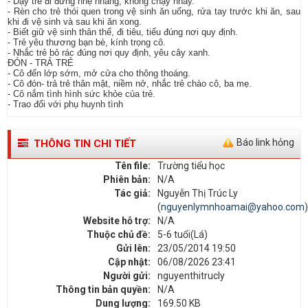
- Dạy trẻ đi đứng nhẹ nhàng, không chạy nhảy.
- Rèn cho trẻ thói quen trong vệ sinh ăn uống, rửa tay trước khi ăn, sau
khi đi vệ sinh và sau khi ăn xong.
- Biết giữ vệ sinh thân thể, đi tiêu, tiểu đúng nơi quy định.
- Trẻ yêu thương bạn bè, kính trọng cô.
- Nhắc trẻ bỏ rác đúng nơi quy định, yêu cây xanh.
ĐÓN - TRẢ TRẺ
- Cô đến lớp sớm, mở cửa cho thông thoáng.
- Cô đón- trả trẻ thân mật, niềm nở, nhắc trẻ chào cô, ba mẹ.
- Cô nắm tình hình sức khỏe của trẻ.
- Trao đổi với phụ huynh tình
Báo link hỏng
THÔNG TIN CHI TIẾT
Tên file:
Trường tiểu học
Phiên bản:
N/A
Tác giả:
Nguyễn Thị Trúc Ly
(
nguyenlymnhoamai@yahoo.com
)
Website hỗ trợ:
N/A
Thuộc chủ đề:
5-6 tuổi(Lá)
Gửi lên:
23/05/2014 19:50
Cập nhật:
06/08/2026 23:41
Người gửi:
nguyenthitrucly
Thông tin bản quyền:
N/A
Dung lượng:
169.50 KB