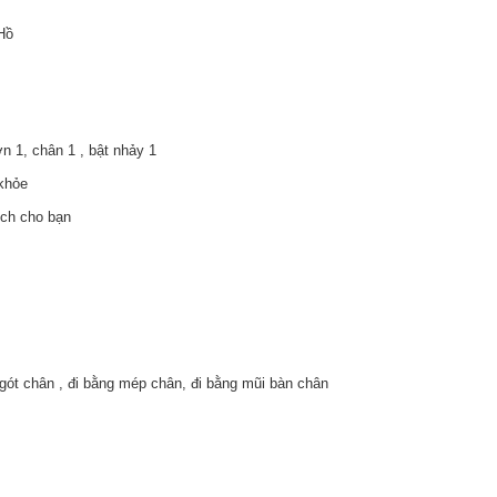
Hồ
n 1, chân 1 , bật nhảy 1
 khỏe
hích cho bạn
g gót chân , đi bằng mép chân, đi bằng mũi bàn chân