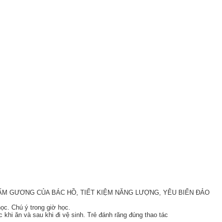
TẤM GƯƠNG CỦA BÁC HỒ, TIẾT KIỆM NĂNG LƯỢNG, YÊU BIỂN ĐẢO
ọc. Chú ý trong giờ học.
c khi ăn và sau khi đi vệ sinh. Trẻ đánh răng đúng thao tác