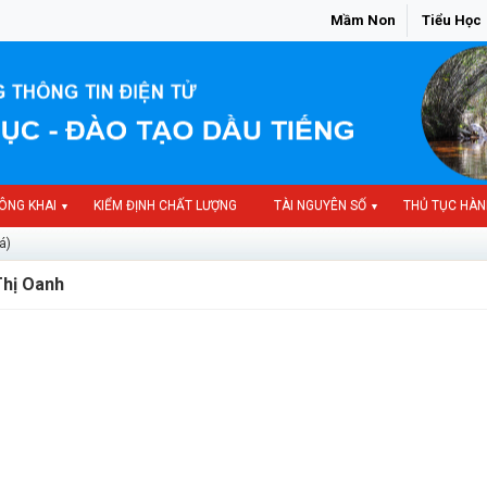
Mầm Non
Tiểu Học
ÔNG KHAI
KIỂM ĐỊNH CHẤT LƯỢNG
TÀI NGUYÊN SỐ
THỦ TỤC HÀN
▼
▼
á)
Thị Oanh