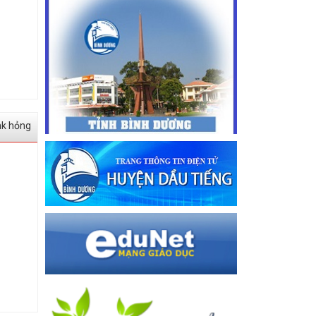
nk hỏng