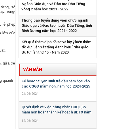
Ngành Giáo dục và Đào tạo Dầu Tiếng
rường, số
vòng 2 năm học 2021 - 2022
ấp, rộng-
Thông báo tuyển dụng viên chức ngành
, lễ phép
Giáo dục và Đào tạo huyện Dầu Tiếng, tỉnh
Bình Dương năm học 2021 - 2022
a lớp của
Kết quả thẩm định hồ sơ và lấy ý kiến thăm
dò dư luận xét tăng danh hiệu "Nhà giáo
uật.
Ưu tú" lần thứ 15 - Năm 2020.
, gữa trẻ
VĂN BẢN
ng quanh
Kế hoạch tuyển sinh trẻ đầu năm học vào
các CSGD mầm non, năm học 2024-2025
21/06/2024
Quyết định về việc công nhận CBQL,GV
mầm non hoàn thành kế hoạch BDTX năm
học 2023-2024
12/06/2024