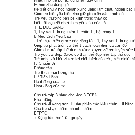
Nhắc nhở trẻ bỏ rác đúng nơi quy định.
Đi học đều đúng giờ
trẻ biết chú ý học ngoan xừng đáng làm cháu ngoan bác 
Giáo trẻ biết yêu biển đảo giữ gìn biện đảo sạch sẽ
Trẻ yêu thương bạn bè kính trọng thầy cô.
biết cất dọn đồ chơi theo yêu cầu của cô
THỂ DỤC SÁNG
1, Tay vai 1, bụng lườn 1, chân 1 , bật nhảy 1
I/ Mục Đích Yêu Cầu
- Trẻ thực hiện được các động tác :1, Tay vai 1, bụng lườ
Giúp trẻ phát triển cơ thể 1 cách toàn diện và cân đối
Giáo dục trẻ tập thể dục thường xuyên để rèn luyện sức
Trẻ yêu cái đẹp, được có than thể đẹp nhờ tập thể dục
Trẻ nghe và hiểu được lời giải thích của cô , biết giaiû t
II/ Chuẩn Bị
Phòng tập
Trẻ thoải mái hứng thú
III/ Tiến Hành
Hoạt động của cô
Hoạt động của trẻ
Cho trẻ xếp 3 hàng dọc đọc 3 TCBN
Khởi động:
Cho trẻ đi vòng tròn đi luân phiên các kiểu chân : đi bằn
Cho trẻ chạy chậm- nhanh- chậm .
BTPTC
+ Động tác thơ 1 û : gà gáy