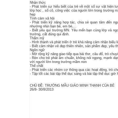
Nhận thức
- Phát triển sự hiểu biết của trẻ về một số sự vật hiệ
lớp học , số cô, công việc của người lớn trong trường mầ
hẹp
Tình cảm xã hội
- Phát triển kỹ năng hợp tác, chia sẻ quan tâm đến ng
nhường nhịn bạn bè, em bé,…
- Biết yêu quí trường MN. Yêu mến bạn cùng lớp và ngo
trường, cất đúng qui định.
Thẩm mỹ
- Hình thành và phát triển ở trẻ khả năng cảm nhận biểu 
- Biết cảm nhận vẻ đẹp thiên nhiên, sản phẩm đẹp, yêu th
Ngôn ngữ
- Mở rộng kỹ năng giao tiếp qua bài thơ, câu đố, trò ch
- Rèn cho trẻ phát âm chuẩn, không nói ngọng, mạnh dạ
với người lớn trong trường mầm non
Thể chất
- Phát triển các nhóm cơ thông qua các hoạt động, trò ch
- Tập tốt các bài tập thể dục sáng và bài tập thể dục gi
CHỦ ĐỀ: TRƯỜNG MẪU GIÁO MINH THẠNH CỦA BÉ
26/8- 30/8/2013