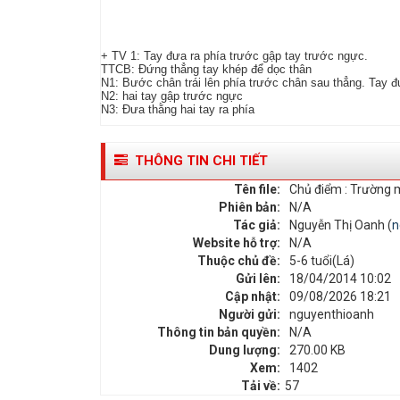
+ TV 1: Tay đưa ra phía trước gập tay trước ngực.
TTCB: Đứng thẳng tay khép để dọc thân
N1: Bước chân trái lên phía trước chân sau thẳng. Tay đ
N2: hai tay gập trước ngực
N3: Đưa thằng hai tay ra phía
THÔNG TIN CHI TIẾT
Tên file:
Chủ điểm : Trường
Phiên bản:
N/A
Tác giả:
Nguyễn Thị Oanh (
n
Website hỗ trợ:
N/A
Thuộc chủ đề:
5-6 tuổi(Lá)
Gửi lên:
18/04/2014 10:02
Cập nhật:
09/08/2026 18:21
Người gửi:
nguyenthioanh
Thông tin bản quyền:
N/A
Dung lượng:
270.00 KB
Xem:
1402
Tải về:
57