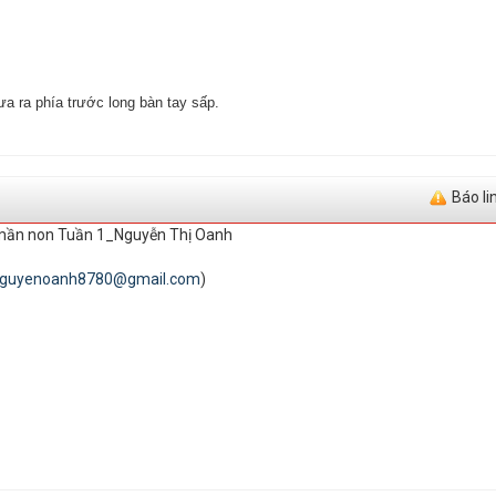
ưa ra phía trước long bàn tay sấp.
Báo li
 mần non Tuần 1_Nguyễn Thị Oanh
guyenoanh8780@gmail.com
)