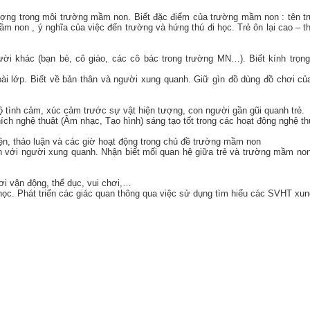
n tượng trong môi trường mầm non. Biết đặc điểm của trường mầm non : tên t
m non , ý nghĩa của việc đến trường và hứng thú đi học. Trẻ ôn lại cao – th
ười khác (bạn bè, cô giáo, các cô bác trong trường MN…). Biết kính trọng
ài lớp. Biết về bản thân và người xung quanh. Giữ gìn đồ dùng đồ chơi củ
lộ tình cảm, xúc cảm trước sự vật hiện tượng, con người gần gũi quanh trẻ.
ích nghệ thuật (Âm nhạc, Tạo hình) sáng tạo tốt trong các hoạt động nghệ th
uyện, thảo luận và các giờ hoạt động trong chủ đề trường mầm non
n với người xung quanh. Nhận biết mối quan hệ giữa trẻ và trường mầm non
ơi vận động, thể dục, vui chơi,…
ờ học. Phát triển các giác quan thông qua việc sử dụng tìm hiểu các SVHT xu