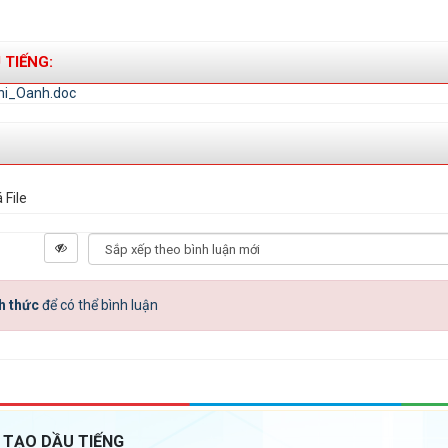
 TIẾNG:
i_Oanh.doc
 File
h thức
để có thể bình luận
 TẠO DẦU TIẾNG