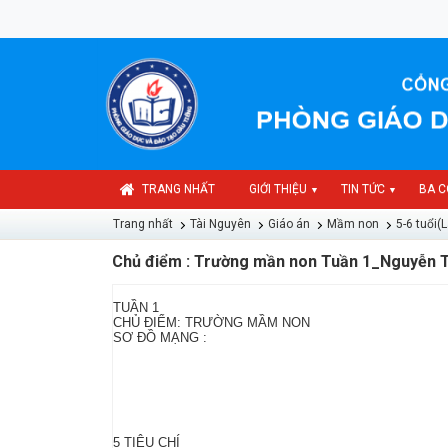
TRANG NHẤT
GIỚI THIỆU
TIN TỨC
BA C
▼
▼
Trang nhất
Tài Nguyên
Giáo án
Mầm non
5-6 tuổi(L
Chủ điểm : Trường mần non Tuần 1_Nguyễn 
TUẦN 1
CHỦ ĐIỂM: TRƯỜNG MẦM NON
SƠ ĐỒ MẠNG :
5 TIÊU CHÍ