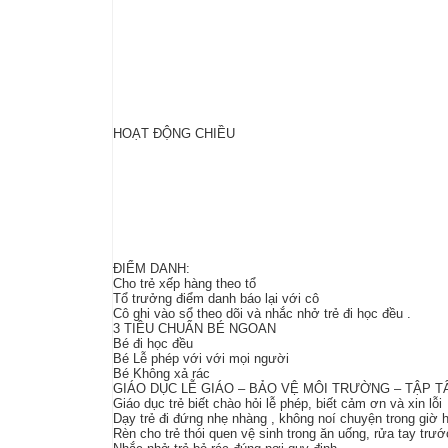
HOẠT ĐỘNG CHIỀU
ĐIỂM DANH:
Cho trẻ xếp hàng theo tổ
Tổ trưởng điểm danh báo lại với cô
Cô ghi vào sổ theo dõi và nhắc nhở trẻ đi học đều .
3 TIÊU CHUẨN BÉ NGOAN
Bé đi học đều
Bé Lễ phép với với mọi người
Bé Không xả rác
GIÁO DỤC LỄ GIÁO – BẢO VỆ MÔI TRƯỜNG – TẬP 
Giáo dục trẻ biết chào hỏi lễ phép, biết cảm ơn và xin lỗi
Dạy trẻ đi đứng nhẹ nhàng , không noí chuyện trong giờ h
Rèn cho trẻ thói quen vệ sinh trong ăn uống, rửa tay trướ