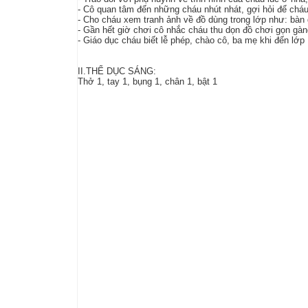
- Cô quan tâm đến những cháu nhút nhát, gợi hỏi để ch
- Cho cháu xem tranh ảnh về đồ dùng trong lớp như: bàn 
- Gần hết giờ chơi cô nhắc cháu thu dọn đồ chơi gọn gàng
- Giáo dục cháu biết lễ phép, chào cô, ba mẹ khi đến lớp
II.THỂ DỤC SÁNG:
Thở 1, tay 1, bụng 1, chân 1, bật 1