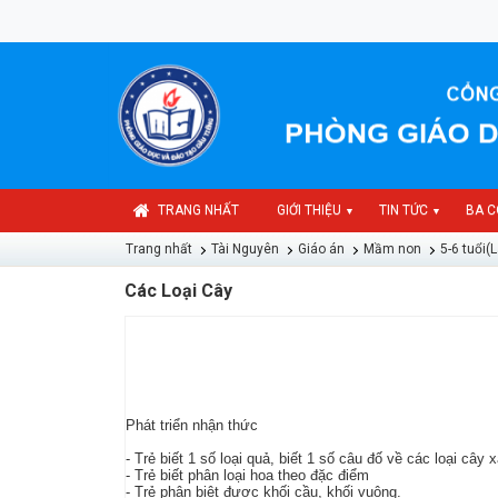
TRANG NHẤT
GIỚI THIỆU
TIN TỨC
BA C
▼
▼
Trang nhất
Tài Nguyên
Giáo án
Mầm non
5-6 tuổi(L
Các Loại Cây
Phát triển nhận thức
- Trẻ biết 1 số loại quả, biết 1 số câu đố về các loại cây 
- Trẻ biết phân loại hoa theo đặc điểm
- Trẻ phân biệt được khối cầu, khối vuông.