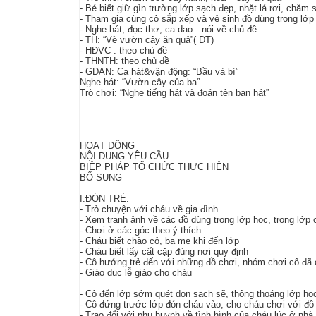
- Bé biết giữ gìn trường lớp sạch đẹp, nhặt lá rơi, chăm
- Tham gia cùng cô sắp xếp và vệ sinh đồ dùng trong lớp
- Nghe hát, đọc thơ, ca dao…nói về chủ đề
- TH: “Vẽ vườn cây ăn quả”( ĐT)
- HĐVC : theo chủ đề
- THNTH: theo chủ đề
- GDAN: Ca hát&vận động: “Bầu và bí”
Nghe hát: “Vườn cây của ba”
Trò chơi: “Nghe tiếng hát và đoán tên bạn hát”
HOẠT ĐỘNG
NỘI DUNG YÊU CẦU
BIỆP PHÁP TỔ CHỨC THỰC HIỆN
BỔ SUNG
I.ĐÓN TRẺ:
- Trò chuyện với cháu về gia đình
- Xem tranh ảnh về các đồ dùng trong lớp học, trong lớp
- Chơi ở các góc theo ý thích
- Cháu biết chào cô, ba mẹ khi đến lớp
- Cháu biết lấy cất cặp đúng nơi quy định
- Cô hướng trẻ đến với những đồ chơi, nhóm chơi cô đã 
- Giáo dục lễ giáo cho cháu
- Cô đến lớp sớm quét dọn sạch sẽ, thông thoáng lớp họ
- Cô đứng trước lớp đón cháu vào, cho cháu chơi với đồ 
- Trao đổi với phụ huynh về tình hình của cháu lúc ở nhà