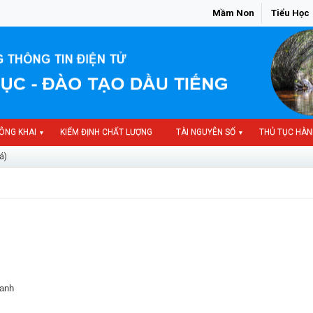
Mầm Non
Tiểu Học
ÔNG KHAI
KIỂM ĐỊNH CHẤT LƯỢNG
TÀI NGUYÊN SỐ
THỦ TỤC HÀN
▼
▼
á)
xanh