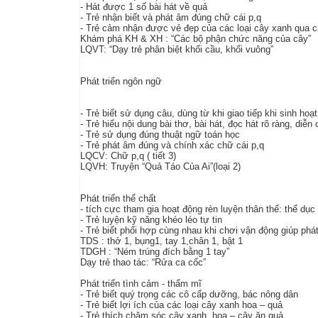
- Hát được 1 số bài hát về quả
- Trẻ nhận biết và phát âm đúng chữ cái p,q
- Trẻ cảm nhận được vẻ đẹp của các loại cây xanh qua cá
Khám phá KH & XH : “Các bộ phận chức năng của cây”
LQVT: “Dạy trẻ phân biệt khối cầu, khối vuông”
Phát triển ngôn ngữ
- Trẻ biết sử dụng câu, dùng từ khi giao tiếp khi sinh hoạt
- Trẻ hiểu nội dung bài thơ, bài hát, đọc hát rõ ràng, diễn
- Trẻ sử dụng đúng thuật ngữ toán học
- Trẻ phát âm đúng và chính xác chữ cái p,q
LQCV: Chữ p,q ( tiết 3)
LQVH: Truyện “Quả Táo Của Ai”(loại 2)
Phát triển thể chất
- tích cực tham gia hoạt động rèn luyện thân thể: thể dục
- Trẻ luyện kỹ năng khéo léo tự tin
- Trẻ biết phối hợp cùng nhau khi chơi vận động giúp phát 
TDS : thở 1, bụng1, tay 1,chân 1, bật 1
TDGH : “Ném trúng đích bằng 1 tay”
Dạy trẻ thao tác: “Rửa ca cốc”
Phát triển tình cảm - thẩm mĩ
- Trẻ biết quý trọng các cô cấp dưỡng, bác nông dân
- Trẻ biết lợi ích của các loại cây xanh hoa – quả
- Trẻ thích chăm sóc cây xanh, hoa – cây ăn quả