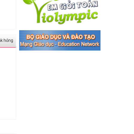
nk hỏng