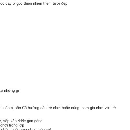
 sóc cây ở góc thiên nhiên thêm tươi đẹp
 có những gì
chuẩn bị sẵn.Cô hướng dẫn trẻ chơi hoặc cùng tham gia chơi với trẻ.
c, sắp xếp đdđc gọn gàng
chơi trong lớp
, nhận thuốc của cháu (nếu có)