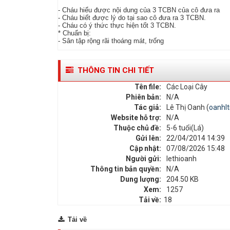
- Cháu hiểu được nội dung của 3 TCBN của cô đưa ra
- Cháu biết được lý do tại sao cô đưa ra 3 TCBN.
- Cháu có ý thức thực hiện tốt 3 TCBN.
* Chuẩn bị:
- Sân tập rộng rãi thoáng mát, trống
THÔNG TIN CHI TIẾT
Tên file:
Các Loại Cây
Phiên bản:
N/A
Tác giả:
Lê Thị Oanh (
oanhl
Website hỗ trợ:
N/A
Thuộc chủ đề:
5-6 tuổi(Lá)
Gửi lên:
22/04/2014 14:39
Cập nhật:
07/08/2026 15:48
Người gửi:
lethioanh
Thông tin bản quyền:
N/A
Dung lượng:
204.50 KB
Xem:
1257
Tải về:
18
Tải về