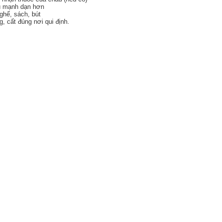
áu mạnh dạn hơn
ghế, sách, bút
, cất đúng nơi qui định.