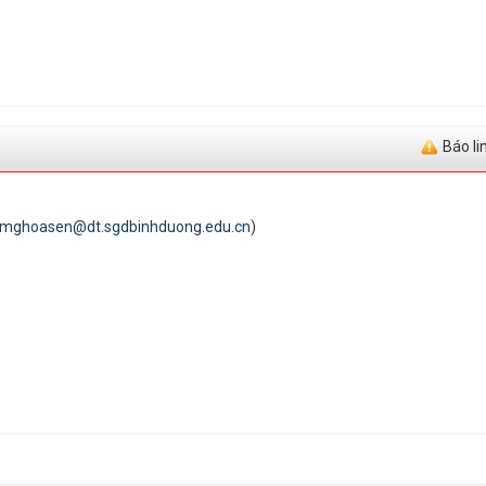
Báo li
tmghoasen@dt.sgdbinhduong.edu.cn
)