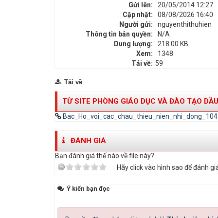
Gửi lên:
20/05/2014 12:27
Cập nhật:
08/08/2026 16:40
Người gửi:
nguyenthithuhien
Thông tin bản quyền:
N/A
Dung lượng:
218.00 KB
Xem:
1348
Tải về:
59
Tải về
TỪ SITE PHÒNG GIÁO DỤC VÀ ĐÀO TẠO DẦU
Bac_Ho_voi_cac_chau_thieu_nien_nhi_dong_104
ĐÁNH GIÁ
Bạn đánh giá thế nào về file này?
Hãy click vào hình sao để đánh giá
Ý kiến bạn đọc