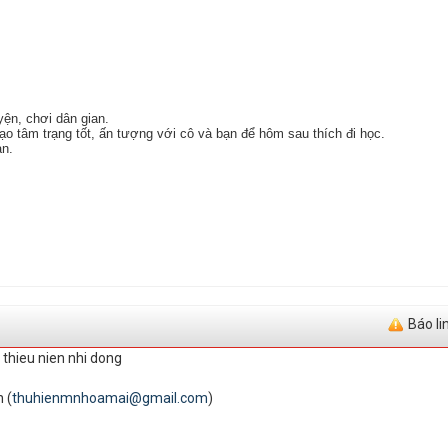
yện, chơi dân gian.
ạo tâm trạng tốt, ấn tượng với cô và bạn để hôm sau thích đi học.
ạn.
Báo li
 thieu nien nhi dong
 (
thuhienmnhoamai@gmail.com
)