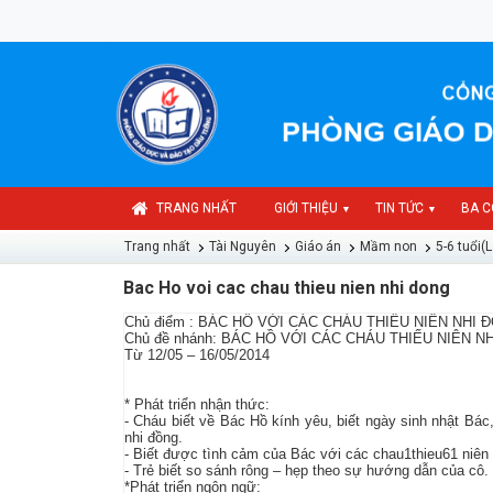
TRANG NHẤT
GIỚI THIỆU
TIN TỨC
BA C
▼
▼
Trang nhất
Tài Nguyên
Giáo án
Mầm non
5-6 tuổi(L
Bac Ho voi cac chau thieu nien nhi dong
Chủ điểm : BÁC HỒ VỚI CÁC CHÁU THIẾU NIÊN NHI Đ
Chủ đề nhánh: BÁC HỒ VỚI CÁC CHÁU THIẾU NIÊN NH
Từ 12/05 – 16/05/2014
* Phát triển nhận thức:
- Cháu biết về Bác Hồ kính yêu, biết ngày sinh nhật Bác
nhi đồng.
- Biết được tình cảm của Bác với các chau1thieu61 niên
- Trẻ biết so sánh rông – hẹp theo sự hướng dẫn của cô.
*Phát triển ngôn ngữ: