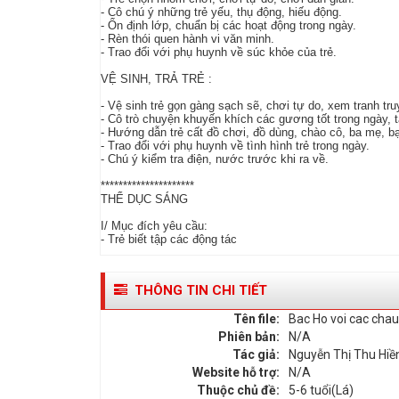
- Cô chú ý những trẻ yếu, thụ động, hiếu động.
- Ổn định lớp, chuẩn bị các hoạt động trong ngày.
- Rèn thói quen hành vi văn minh.
- Trao đổi với phụ huynh về súc khỏe của trẻ.
VỆ SINH, TRẢ TRẺ :
- Vệ sinh trẻ gọn gàng sạch sẽ, chơi tự do, xem tranh tru
- Cô trò chuyện khuyến khích các gương tốt trong ngày, t
- Hướng dẫn trẻ cất đồ chơi, đồ dùng, chào cô, ba mẹ, b
- Trao đổi với phụ huynh về tình hình trẻ trong ngày.
- Chú ý kiểm tra điện, nước trước khi ra về.
*********************
THỂ DỤC SÁNG
I/ Mục đích yêu cầu:
- Trẻ biết tập các động tác
THÔNG TIN CHI TIẾT
Tên file:
Bac Ho voi cac chau
Phiên bản:
N/A
Tác giả:
Nguyễn Thị Thu Hiền
Website hỗ trợ:
N/A
Thuộc chủ đề:
5-6 tuổi(Lá)