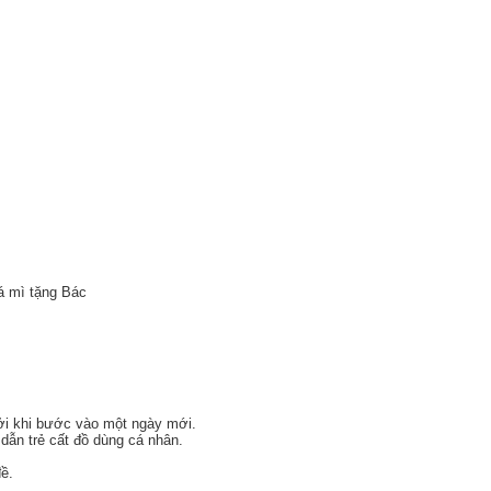
á mì tặng Bác
hởi khi bước vào một ngày mới.
 dẫn trẻ cất đồ dùng cá nhân.
đề.