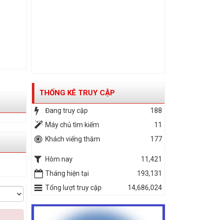
THỐNG KÊ TRUY CẬP
Đang truy cập
188
Máy chủ tìm kiếm
11
Khách viếng thăm
177
Hôm nay
11,421
Tháng hiện tại
193,131
Tổng lượt truy cập
14,686,024