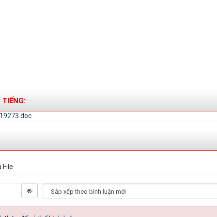
 TIẾNG:
19273.doc
 File