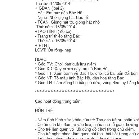
Thứ tư: 14/05/2014
+ GDAN (loại 2)
- Hát: Em mơ gặp Bác Hồ
- Nghe: Nhớ giọng hát Bác Hồ
- TCAN: Giọng hát to, giọng hát nhỏ
-Thứ năm: 15/05/2014
+TAO HÌNH ( đề tài)
- Trang trí thiệp tặng Bác
- Thứ sáu: 16/05/2014
+ PTNT
LQVT: Ôn rộng- hẹp
HĐVC:
* Góc PV: Chơi bán quà lưu niệm
* Góc XD: Xây vườn cây, ao cá Bác Hồ
* Góc HT: Xem tranh về Bác Hồ, chơi cỗ bài bốn đối bốn
* Góc NT: Tô màu ảnh Bác Hồ, dán hoa tặng Bác
* Góc TN: Làm đồng hồ bằng lá dừa, vòng đeo tay bằng l
***************************************************
Các hoạt động trong tuần
ĐÓN TRẺ
- Nắm tình hình sức khỏe của trẻ.Tạo cho trẻ sụ phấn k
- Cô ân cần khi đón trẻ vào lớp, nhắc nhỡ lễ giáo, hướng
- Cho trẻ làm quen với đồ dùng đồ chơi trong chủ điểm.
- Cho trẻ nghe nhạc, làm quen bài thơ, bài hát trong chủ 
- Trẻ chọn nhóm chơi, chơi tự do, chơi dân gian.