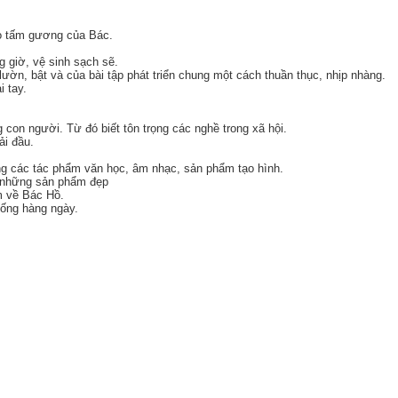
eo tấm gương của Bác.
g giờ, vệ sinh sạch sẽ.
 lườn, bật và của bài tập phát triển chung một cách thuần thục, nhịp nhàng.
 tay.
 con người. Từ đó biết tôn trọng các nghề trong xã hội.
ải đầu.
rong các tác phẩm văn học, âm nhạc, sản phẩm tạo hình.
ra những sản phẩm đẹp
ảm về Bác Hồ.
sống hàng ngày.