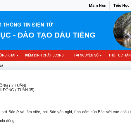
Mầm Non
Tiểu Học
ÔNG KHAI
KIỂM ĐỊNH CHẤT LƯỢNG
TÀI NGUYÊN SỐ
THỦ TỤC HÀN
▼
▼
á)
ỔNG ( 2 TUẨN)
I ĐỔNG ( TUẦN 35)
, nơi Bác ở và làm việc, nơi Bác yên nghỉ, tình cảm của Bác với các cháu t
 nhi đồng