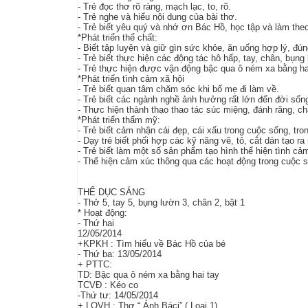
- Trẻ đọc thơ rõ ràng, mạch lạc, to, rõ.
- Trẻ nghe và hiểu nội dung của bài thơ.
- Trẻ biết yêu quý và nhớ ơn Bác Hồ, học tập và làm th
*Phát triển thể chất:
- Biết tập luyện và giữ gìn sức khỏe, ăn uống hợp lý, đún
- Trẻ biết thực hiện các động tác hô hấp, tay, chân, bụng
- Trẻ thực hiện được vận động bậc qua ô ném xa bằng hai
*Phát triển tình cảm xã hội
- Trẻ biết quan tâm chăm sóc khi bố mẹ đi làm về.
- Trẻ biết các ngành nghề ảnh hưởng rất lớn đến đời sống
- Thực hiện thành thạo thao tác súc miệng, đánh răng, ch
*Phát triển thẩm mỹ:
- Trẻ biết cảm nhận cái đẹp, cái xấu trong cuộc sống, t
- Dạy trẻ biết phối hợp các kỹ năng vẽ, tô, cắt dán tạo 
- Trẻ biết làm một số sản phẩm tạo hình thể hiện tình c
- Thể hiện cảm xúc thông qua các hoạt động trong cuộc 
THỂ DỤC SÁNG
- Thở 5, tay 5, bụng lườn 3, chân 2, bật 1
* Hoạt động:
- Thứ hai
12/05/2014
+KPKH : Tìm hiểu về Bác Hồ của bé
- Thứ ba: 13/05/2014
+ PTTC:
TD: Bậc qua ô ném xa bằng hai tay
TCVĐ : Kéo co
-Thứ tư: 14/05/2014
+ LQVH : Thơ “ Ảnh Báci” ( Loại 1)