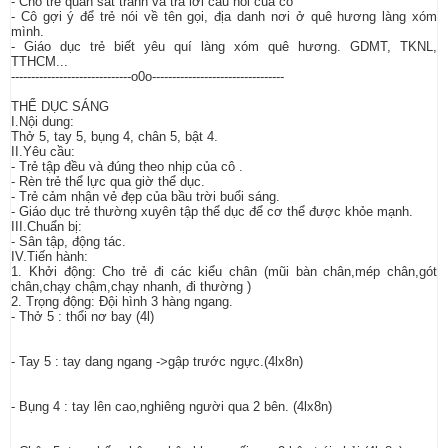
- Cho trẻ quan sát tranh và trả lời câu hỏi của cô
- Cô gợi ý để trẻ nói về tên gọi, địa danh nơi ở quê hương làng xóm
mình.
- Giáo dục trẻ biết yêu quí làng xóm quê hương. GDMT, TKNL,
TTHCM...
------------------------------o0o---------------------------------
THỂ DỤC SÁNG
I.Nội dung:
Thở 5, tay 5, bụng 4, chân 5, bật 4.
II.Yêu cầu:
- Trẻ tập đều và đúng theo nhịp của cô .
- Rèn trẻ thể lực qua giờ thể dục.
- Trẻ cảm nhận vẻ đẹp của bầu trời buổi sáng.
- Giáo dục trẻ thường xuyên tập thể dục để cơ thể được khỏe mạnh.
III.Chuẩn bị:
- Sân tập, động tác.
IV.Tiến hành:
1. Khởi động: Cho trẻ đi các kiểu chân (mũi bàn chân,mép chân,gót
chân,chạy chậm,chạy nhanh, đi thường )
2. Trọng động: Đội hình 3 hàng ngang.
- Thở 5 : thổi nơ bay (4l)
- Tay 5 : tay dang ngang ->gập trước ngực.(4lx8n)
- Bụng 4 : tay lên cao,nghiêng người qua 2 bên. (4lx8n)