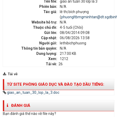
Tên file:
giáo án tuần 30 lớp lá 3
Phiên bản:
N/A
Tác giả:
lê thị bích phượng
(
phuongltbmgminhtan@dt.sgdbinh
Website hỗ trợ:
N/A
Thuộc chủ đề:
4-5 tuổi (Chồi)
Gửi lên:
08/04/2014 09:08
Cập nhật:
06/08/2026 13:58
Người gửi:
lethibichphuong
Thông tin bản quyền:
N/A
Dung lượng:
217.00 KB
Xem:
1212
Tải về:
26
Tải về
TỪ SITE PHÒNG GIÁO DỤC VÀ ĐÀO TẠO DẦU TIẾNG:
giao_an_tuan_30_lop_la_3.doc
ĐÁNH GIÁ
Bạn đánh giá thế nào về file này?