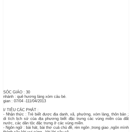
SÓC GIÁO : 30
nhánh : quê hương làng xóm cảu bé.
gian : 07/04 -111/04/2013
I/ TIÊU CÁC PHÁT :
- Nhận thức : Trẻ biết được địa danh, xã, phường, xóm làng, thôn bản ;
di tích lịch sử của địa phương biết đặc trưng các vùng miền của đất
nước, các dân tộc đặc trưng ở các vùng miền.
- Ngôn ngữ : bài hát, bài thơ cuả chủ đề, rèn ngôn ,trong giao ,ngôn mình
thành câu khi vui cùng , khi lời câu cô.