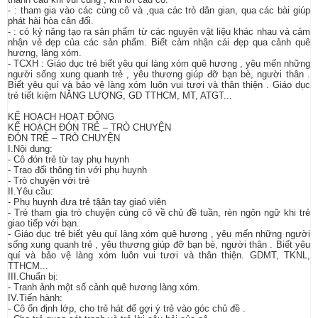
- : tham gia vào các cùng cô và ,qua các trò dân gian, qua các bài giúp
phát hài hòa cân đối.
- : có kỷ năng tạo ra sản phẩm từ các nguyên vật liệu khác nhau và cảm
nhận vẻ đẹp của các sản phẩm. Biết cảm nhận cái đẹp qua cảnh quê
hương, làng xóm.
- TCXH : Giáo dục trẻ biết yêu quí làng xóm quê hương , yêu mến những
người sống xung quanh trẻ , yêu thương giúp đỡ bạn bè, người thân .
Biết yêu quí và bảo vệ làng xóm luôn vui tươi và thân thiện . Giáo dục
trẻ tiết kiệm NĂNG LƯỢNG, GD TTHCM, MT, ATGT...
KẾ HOẠCH HOẠT ĐỘNG
KẾ HOẠCH ĐÓN TRẺ – TRÒ CHUYỆN
ĐÓN TRẺ – TRÒ CHUYỆN
I.Nội dung:
- Cô đón trẻ từ tay phụ huynh
- Trao đổi thông tin với phụ huynh
- Trò chuyện với trẻ
II.Yêu cầu:
- Phụ huynh đưa trẻ tậân tay giaó viên
- Trẻ tham gia trò chuyện cùng cô về chủ đề tuần, rèn ngôn ngữ khi trẻ
giao tiếp với bạn.
- Giáo dục trẻ biết yêu quí làng xóm quê hương , yêu mến những người
sống xung quanh trẻ , yêu thương giúp đỡ bạn bè, người thân . Biết yêu
quí và bảo vệ làng xóm luôn vui tươi và thân thiện. GDMT, TKNL,
TTHCM...
III.Chuẩn bị:
- Tranh ảnh một số cảnh quê hương làng xóm.
IV.Tiến hành:
- Cô ổn định lớp, cho trẻ hát để gợi ý trẻ vào góc chủ đề .