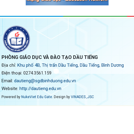
PHÒNG GIÁO DỤC VÀ ĐÀO TẠO DẦU TIẾNG
Địa chỉ:
Khu phố 4B, Thị trấn Dầu Tiếng, Dầu Tiếng, Bình Dương
Điện thoại:
0274.3561.159
Email:
dautieng@sgdbinhduong.edu.vn
Website:
http://dautieng.edu.vn
Powered by
NukeViet Edu Gate
. Design by
VINADES.,JSC