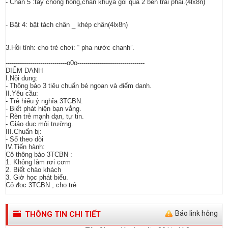
- Chân 5 :tay chống hông,chân khuỵa gối qua 2 bên trái phải.(4lx8n)
- Bật 4: bật tách chân _ khép chân(4lx8n)
3.Hồi tỉnh: cho trẻ chơi: “ pha nước chanh”.
------------------------------o0o---------------------------------
ĐIỂM DANH
I.Nội dung:
- Thông báo 3 tiêu chuẩn bé ngoan và điểm danh.
II.Yêu cầu:
- Trẻ hiểu ý nghĩa 3TCBN.
- Biết phát hiện bạn vắng.
- Rèn trẻ mạnh dạn, tự tin.
- Giáo dục môi trường.
III.Chuẩn bị:
- Sổ theo dõi
IV.Tiến hành:
Cô thông báo 3TCBN :
1. Không làm rơi cơm
2. Biết chào khách
3. Giờ học phát biểu.
Cô đọc 3TCBN , cho trẻ
Báo link hỏng
THÔNG TIN CHI TIẾT